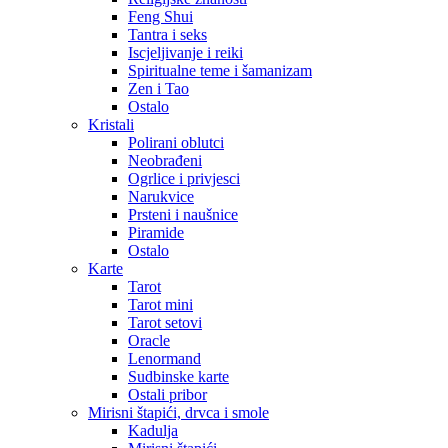
Feng Shui
Tantra i seks
Iscjeljivanje i reiki
Spiritualne teme i šamanizam
Zen i Tao
Ostalo
Kristali
Polirani oblutci
Neobrađeni
Ogrlice i privjesci
Narukvice
Prsteni i naušnice
Piramide
Ostalo
Karte
Tarot
Tarot mini
Tarot setovi
Oracle
Lenormand
Sudbinske karte
Ostali pribor
Mirisni štapići, drvca i smole
Kadulja