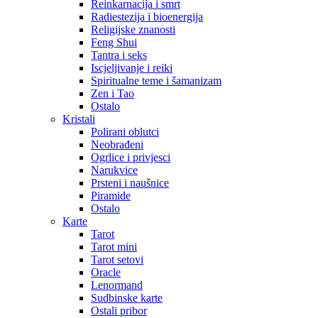
Reinkarnacija i smrt
Radiestezija i bioenergija
Religijske znanosti
Feng Shui
Tantra i seks
Iscjeljivanje i reiki
Spiritualne teme i šamanizam
Zen i Tao
Ostalo
Kristali
Polirani oblutci
Neobrađeni
Ogrlice i privjesci
Narukvice
Prsteni i naušnice
Piramide
Ostalo
Karte
Tarot
Tarot mini
Tarot setovi
Oracle
Lenormand
Sudbinske karte
Ostali pribor