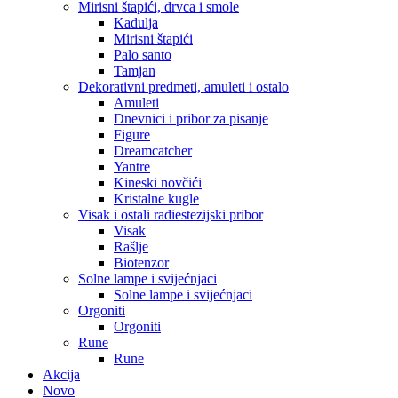
Mirisni štapići, drvca i smole
Kadulja
Mirisni štapići
Palo santo
Tamjan
Dekorativni predmeti, amuleti i ostalo
Amuleti
Dnevnici i pribor za pisanje
Figure
Dreamcatcher
Yantre
Kineski novčići
Kristalne kugle
Visak i ostali radiestezijski pribor
Visak
Rašlje
Biotenzor
Solne lampe i svijećnjaci
Solne lampe i svijećnjaci
Orgoniti
Orgoniti
Rune
Rune
Akcija
Novo