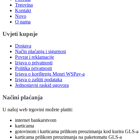
Trgovina
Kontakt
Novo
O nama
Uvjeti kupnje
Dostava
Način plaćanja i sigurnost
Povrat i reklamacije
Izjava o privatnosti
Politika privatnosti
Izjava o korištenju Monri WSPay-a
Izjava o zaštiti podataka
Jednostavni raskid ugovora
Načini plaćanja
U našoj web trgovini možete platiti:
internet bankarstvom
karticama
gotovinom i karticama prilikom preuzimanja kod kurira GLS-a
karticama prilikom preuzimanja na paketomatu GLS-a