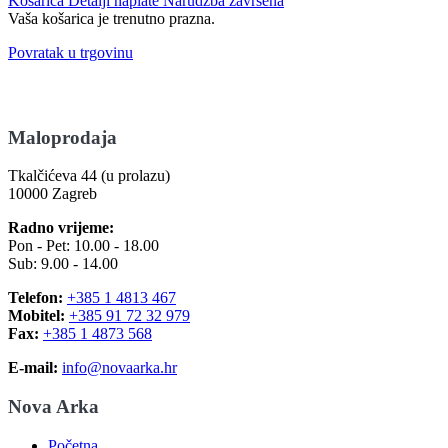
Košarica
Detalji naplate
Narudžba završena
Vaša košarica je trenutno prazna.
Povratak u trgovinu
Maloprodaja
Tkalčićeva 44 (u prolazu)
10000 Zagreb
Radno vrijeme:
Pon - Pet: 10.00 - 18.00
Sub: 9.00 - 14.00
Telefon:
+385 1 4813 467
Mobitel:
+385 91 72 32 979
Fax:
+385 1 4873 568
E-mail:
info@novaarka.hr
Nova Arka
Početna