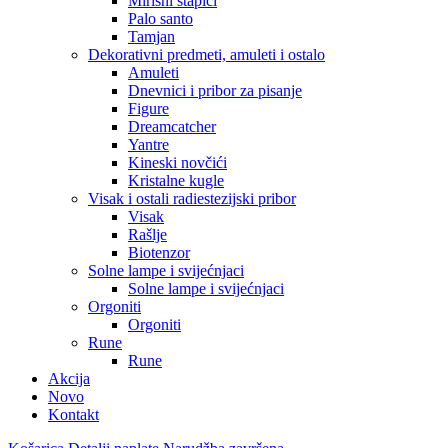
Mirisni štapići
Palo santo
Tamjan
Dekorativni predmeti, amuleti i ostalo
Amuleti
Dnevnici i pribor za pisanje
Figure
Dreamcatcher
Yantre
Kineski novčići
Kristalne kugle
Visak i ostali radiestezijski pribor
Visak
Rašlje
Biotenzor
Solne lampe i svijećnjaci
Solne lampe i svijećnjaci
Orgoniti
Orgoniti
Rune
Rune
Akcija
Novo
Kontakt