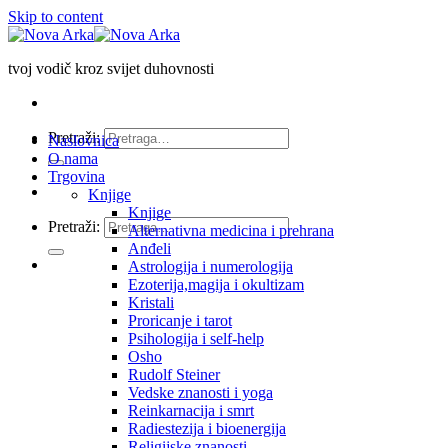
Skip to content
tvoj vodič kroz svijet duhovnosti
Pretraži:
Naslovnica
O nama
Trgovina
Knjige
Knjige
Pretraži:
Alternativna medicina i prehrana
Anđeli
Astrologija i numerologija
Ezoterija,magija i okultizam
Kristali
Proricanje i tarot
Psihologija i self-help
Osho
Rudolf Steiner
Vedske znanosti i yoga
Reinkarnacija i smrt
Radiestezija i bioenergija
Religijske znanosti