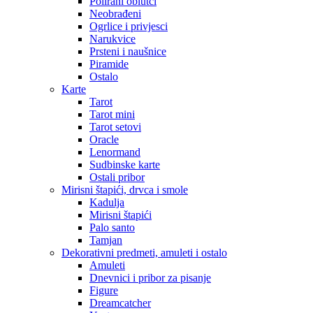
Polirani oblutci
Neobrađeni
Ogrlice i privjesci
Narukvice
Prsteni i naušnice
Piramide
Ostalo
Karte
Tarot
Tarot mini
Tarot setovi
Oracle
Lenormand
Sudbinske karte
Ostali pribor
Mirisni štapići, drvca i smole
Kadulja
Mirisni štapići
Palo santo
Tamjan
Dekorativni predmeti, amuleti i ostalo
Amuleti
Dnevnici i pribor za pisanje
Figure
Dreamcatcher