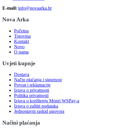
E-mail:
info@novaarka.hr
Nova Arka
Početna
Trgovina
Kontakt
Novo
O nama
Uvjeti kupnje
Dostava
Način plaćanja i sigurnost
Povrat i reklamacije
Izjava o privatnosti
Politika privatnosti
Izjava o korištenju Monri WSPay-a
Izjava o zaštiti podataka
Jednostavni raskid ugovora
Načini plaćanja