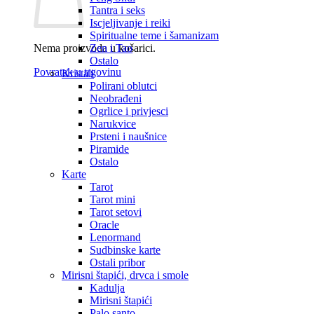
Tantra i seks
Iscjeljivanje i reiki
Spiritualne teme i šamanizam
Nema proizvoda u košarici.
Zen i Tao
Ostalo
Povratak u trgovinu
Kristali
Polirani oblutci
Neobrađeni
Ogrlice i privjesci
Narukvice
Prsteni i naušnice
Piramide
Ostalo
Karte
Tarot
Tarot mini
Tarot setovi
Oracle
Lenormand
Sudbinske karte
Ostali pribor
Mirisni štapići, drvca i smole
Kadulja
Mirisni štapići
Palo santo