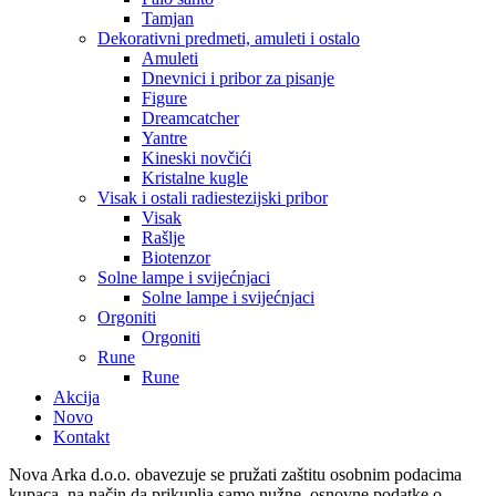
Tamjan
Dekorativni predmeti, amuleti i ostalo
Amuleti
Dnevnici i pribor za pisanje
Figure
Dreamcatcher
Yantre
Kineski novčići
Kristalne kugle
Visak i ostali radiestezijski pribor
Visak
Rašlje
Biotenzor
Solne lampe i svijećnjaci
Solne lampe i svijećnjaci
Orgoniti
Orgoniti
Rune
Rune
Akcija
Novo
Kontakt
Nova Arka d.o.o. obavezuje se pružati zaštitu osobnim podacima
kupaca, na način da prikuplja samo nužne, osnovne podatke o