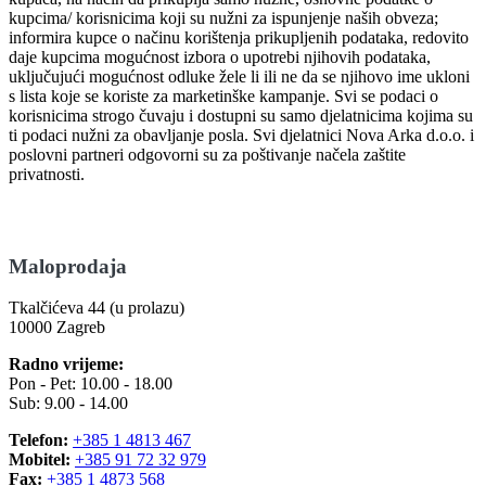
kupcima/ korisnicima koji su nužni za ispunjenje naših obveza;
informira kupce o načinu korištenja prikupljenih podataka, redovito
daje kupcima mogućnost izbora o upotrebi njihovih podataka,
uključujući mogućnost odluke žele li ili ne da se njihovo ime ukloni
s lista koje se koriste za marketinške kampanje. Svi se podaci o
korisnicima strogo čuvaju i dostupni su samo djelatnicima kojima su
ti podaci nužni za obavljanje posla. Svi djelatnici Nova Arka d.o.o. i
poslovni partneri odgovorni su za poštivanje načela zaštite
privatnosti.
Maloprodaja
Tkalčićeva 44 (u prolazu)
10000 Zagreb
Radno vrijeme:
Pon - Pet: 10.00 - 18.00
Sub: 9.00 - 14.00
Telefon:
+385 1 4813 467
Mobitel:
+385 91 72 32 979
Fax:
+385 1 4873 568