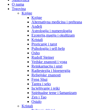
O nama
Trgovina
Knjige
Knjige
Alternativna medicina i prehrana
Anđeli
Astrologija i numerologija
Ezoterija,magija i okultizam
Kristali
Proricanje i tarot
Psihologija i self-help
Osho
Rudolf Steiner
Vedske znanosti i yoga
Reinkarnacija i smrt
Radiestezija i bioenergija
Religijske znanosti
Feng Shui
Tantra i seks
Iscjeljivanje i reiki
Spiritualne teme i šamanizam
Zen i Tao
Ostalo
Kristali