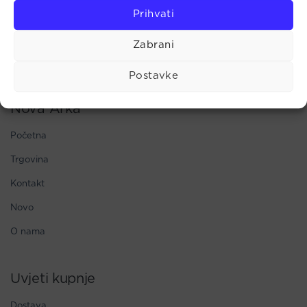
Mobitel:
+385 91 72 32 979
Prihvati
Fax:
+385 1 4873 568
E-mail:
Zabrani
info@novaarka.hr
Postavke
Nova Arka
Početna
Trgovina
Kontakt
Novo
O nama
Uvjeti kupnje
Dostava