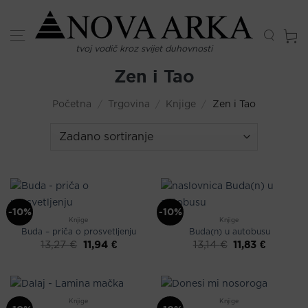
Skip
to
content
tvoj vodič kroz svijet duhovnosti
Zen i Tao
Početna
/
Trgovina
/
Knjige
/
Zen i Tao
-10%
-10%
Knjige
Knjige
Buda – priča o prosvetljenju
Buda(n) u autobusu
Izvorna
Trenutna
Izvorna
Trenutna
11,94
€
11,83
€
13,27
€
13,14
€
cijena
cijena
cijena
cijena
bila
je:
bila
je:
je:
11,94 €.
je:
11,83 €.
13,27 €.
13,14 €.
Knjige
Knjige