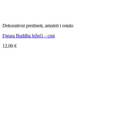
Dekorativni predmeti, amuleti i ostalo
Figura Buddha ležeći – crni
12,00
€