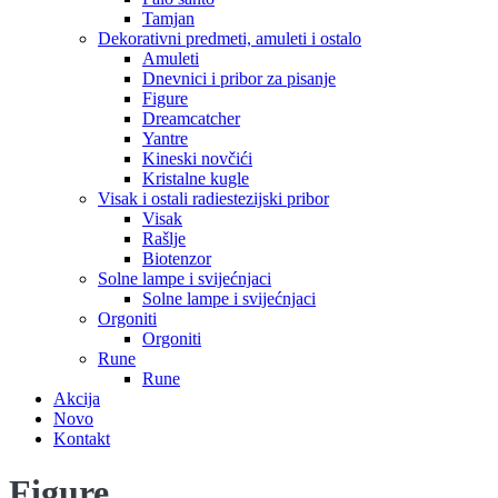
Tamjan
Dekorativni predmeti, amuleti i ostalo
Amuleti
Dnevnici i pribor za pisanje
Figure
Dreamcatcher
Yantre
Kineski novčići
Kristalne kugle
Visak i ostali radiestezijski pribor
Visak
Rašlje
Biotenzor
Solne lampe i svijećnjaci
Solne lampe i svijećnjaci
Orgoniti
Orgoniti
Rune
Rune
Akcija
Novo
Kontakt
Figure