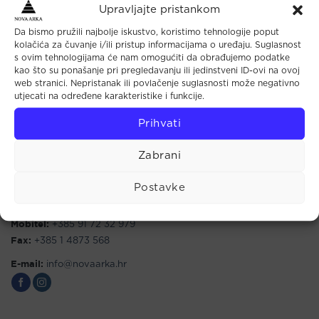
Upravljajte pristankom
Da bismo pružili najbolje iskustvo, koristimo tehnologije poput
kolačića za čuvanje i/ili pristup informacijama o uređaju. Suglasnost
s ovim tehnologijama će nam omogućiti da obrađujemo podatke
kao što su ponašanje pri pregledavanju ili jedinstveni ID-ovi na ovoj
Maloprodaja
web stranici. Nepristanak ili povlačenje suglasnosti može negativno
utjecati na određene karakteristike i funkcije.
Tkalčićeva 44 (u prolazu)
Prihvati
10000 Zagreb
Radno vrijeme:
Zabrani
Pon - Pet: 10.00 - 18.00
Sub: 9.00 - 14.00
Postavke
Telefon:
+385 1 4813 467
Mobitel:
+385 91 72 32 979
Fax:
+385 1 4873 568
E-mail:
info@novaarka.hr