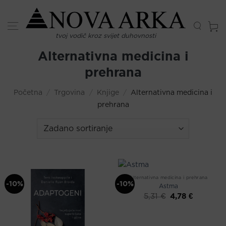
Skip
to
content
tvoj vodič kroz svijet duhovnosti
Alternativna medicina i
prehrana
Početna
/
Trgovina
/
Knjige
/
Alternativna medicina i
prehrana
Alternativna medicina i prehrana
-10%
-10%
Astma
Izvorna
Trenutna
4,78
€
5,31
€
cijena
cijena
bila
je:
je:
4,78 €.
5,31 €.