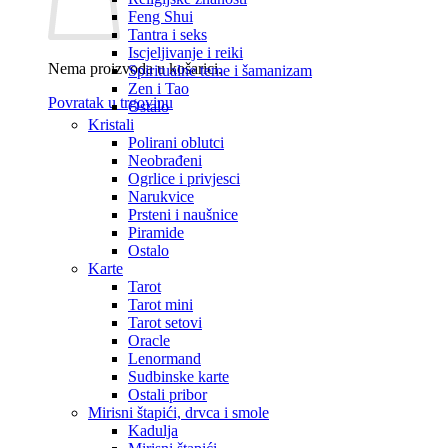
Feng Shui
Tantra i seks
Iscjeljivanje i reiki
Nema proizvoda u košarici.
Spiritualne teme i šamanizam
Zen i Tao
Povratak u trgovinu
Ostalo
Kristali
Polirani oblutci
Neobrađeni
Ogrlice i privjesci
Narukvice
Prsteni i naušnice
Piramide
Ostalo
Karte
Tarot
Tarot mini
Tarot setovi
Oracle
Lenormand
Sudbinske karte
Ostali pribor
Mirisni štapići, drvca i smole
Kadulja