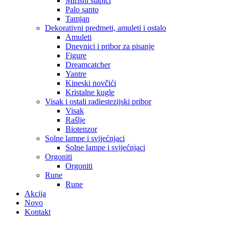
Mirisni štapići
Palo santo
Tamjan
Dekorativni predmeti, amuleti i ostalo
Amuleti
Dnevnici i pribor za pisanje
Figure
Dreamcatcher
Yantre
Kineski novčići
Kristalne kugle
Visak i ostali radiestezijski pribor
Visak
Rašlje
Biotenzor
Solne lampe i svijećnjaci
Solne lampe i svijećnjaci
Orgoniti
Orgoniti
Rune
Rune
Akcija
Novo
Kontakt