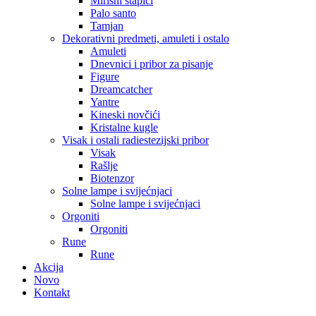
Mirisni štapići
Palo santo
Tamjan
Dekorativni predmeti, amuleti i ostalo
Amuleti
Dnevnici i pribor za pisanje
Figure
Dreamcatcher
Yantre
Kineski novčići
Kristalne kugle
Visak i ostali radiestezijski pribor
Visak
Rašlje
Biotenzor
Solne lampe i svijećnjaci
Solne lampe i svijećnjaci
Orgoniti
Orgoniti
Rune
Rune
Akcija
Novo
Kontakt