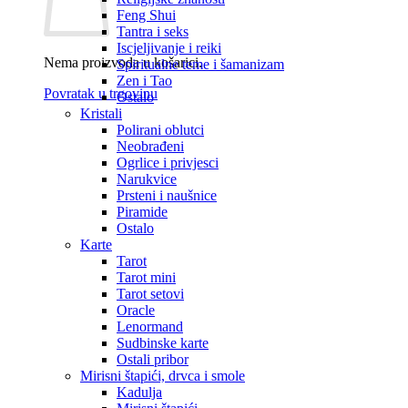
Feng Shui
Tantra i seks
Iscjeljivanje i reiki
Nema proizvoda u košarici.
Spiritualne teme i šamanizam
Zen i Tao
Povratak u trgovinu
Ostalo
Kristali
Polirani oblutci
Neobrađeni
Ogrlice i privjesci
Narukvice
Prsteni i naušnice
Piramide
Ostalo
Karte
Tarot
Tarot mini
Tarot setovi
Oracle
Lenormand
Sudbinske karte
Ostali pribor
Mirisni štapići, drvca i smole
Kadulja