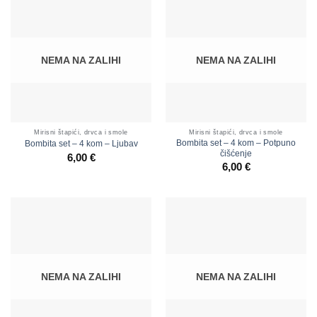
NEMA NA ZALIHI
NEMA NA ZALIHI
Mirisni štapići, drvca i smole
Mirisni štapići, drvca i smole
Bombita set – 4 kom – Potpuno
Bombita set – 4 kom – Ljubav
čišćenje
6,00
€
6,00
€
NEMA NA ZALIHI
NEMA NA ZALIHI