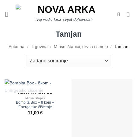
Skip
to
content
tvoj vodič kroz svijet duhovnosti
Tamjan
Početna
/
Trgovina
/
Mirisni štapići, drvca i smole
/
Tamjan
NEMA NA ZALIHI
Mirisni štapići
Bombita Box – 8 kom –
Energetsko čišćenje
11,00
€