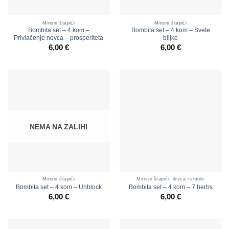
Mirisni štapići
Mirisni štapići
Bombita set – 4 kom –
Bombita set – 4 kom – Svete
Privlačenje novca – prosperiteta
biljke
6,00
€
6,00
€
NEMA NA ZALIHI
Mirisni štapići
Mirisni štapići, drvca i smole
Bombita set – 4 kom – Unblock
Bombita set – 4 kom – 7 herbs
6,00
€
6,00
€