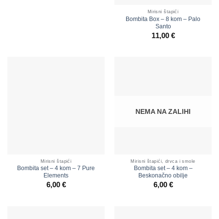
Mirisni štapići
Bombita Box – 8 kom – Palo
Santo
11,00
€
NEMA NA ZALIHI
Mirisni štapići
Mirisni štapići, drvca i smole
Bombita set – 4 kom – 7 Pure
Bombita set – 4 kom –
Elements
Beskonačno obilje
6,00
€
6,00
€