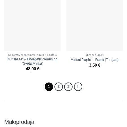
Dekorativni predmeti, amuleti i ostalo
Mirisni štapići
Mirisni set – Energetic cleansing
Mirisni štapići – Frank (Tamjan)
“Sveta Majka”
3,50
€
48,00
€
1
2
3
Maloprodaja