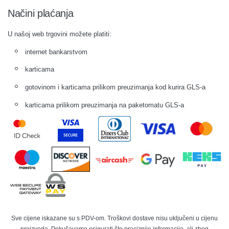
Načini plaćanja
U našoj web trgovini možete platiti:
internet bankarstvom
karticama
gotovinom i karticama prilikom preuzimanja kod kurira GLS-a
karticama prilikom preuzimanja na paketomatu GLS-a
Sve cijene iskazane su s PDV-om. Troškovi dostave nisu uključeni u cijenu
proizvoda. Pokušavamo osigurati što preciznije informacije, ali zbog