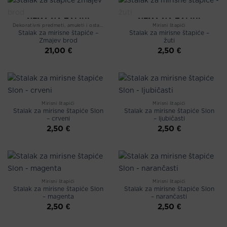
NEMA NA ZALIHI
NEMA NA ZALIHI
Dekorativni predmeti, amuleti i ostalo
Mirisni štapići
Stalak za mirisne štapiće –
Stalak za mirisne štapiće –
Zmajev brod
žuti
21,00
€
2,50
€
Mirisni štapići
Mirisni štapići
Stalak za mirisne štapiće Slon
Stalak za mirisne štapiće Slon
– crveni
– ljubičasti
2,50
€
2,50
€
Mirisni štapići
Mirisni štapići
Stalak za mirisne štapiće Slon
Stalak za mirisne štapiće Slon
– magenta
– narančasti
2,50
€
2,50
€