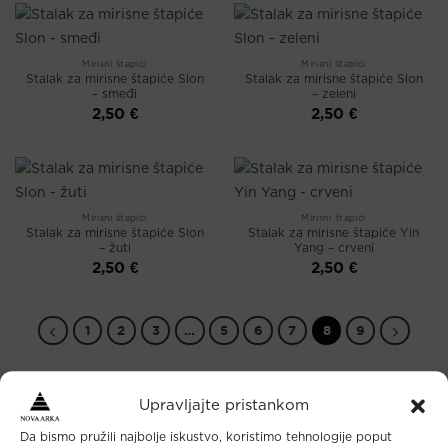
Mirisni štapići
Mirisni štapići
Stalak za mirisne štapiće Slon
Stalak za mirisne štapiće Slon
– smeđi
– zeleni
2,50
€
2,50
€
Mirisni štapići
Mirisni štapići
Stalak za mirisne štapiće Slon
Stalak za mirisne štapiće Yin
– žuti
Yang – crveni
2,50
€
2,50
€
1
2
3
…
5
6
7
8
9
Upravljajte pristankom
Da bismo pružili najbolje iskustvo, koristimo tehnologije poput