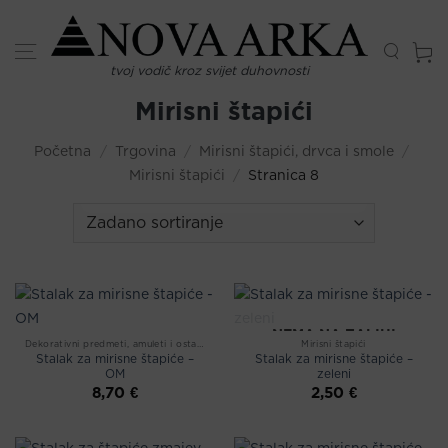
Skip
to
content
tvoj vodič kroz svijet duhovnosti
Mirisni štapići
Početna
/
Trgovina
/
Mirisni štapići, drvca i smole
/
Mirisni štapići
/
Stranica 8
NEMA NA ZALIHI
Dekorativni predmeti, amuleti i ostalo
Mirisni štapići
Stalak za mirisne štapiće –
Stalak za mirisne štapiće –
OM
zeleni
8,70
€
2,50
€