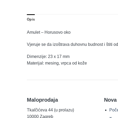
Opis
Amulet – Horusovo oko
Vjeruje se da izoštrava duhovnu budnost i štiti od
Dimenzije: 23 x 17 mm
Materijal: mesing, vrpca od kože
Maloprodaja
Nova
Tkalčićeva 44 (u prolazu)
Poč
10000 Zagreb