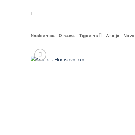
Skip
to
content
Naslovnica
O nama
Trgovina
Akcija
Novo