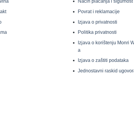
vina
Način plaćanja i sigurnost
akt
Povrat i reklamacije
o
Izjava o privatnosti
ama
Politika privatnosti
Izjava o korištenju Monri
a
Izjava o zaštiti podataka
Jednostavni raskid ugovor