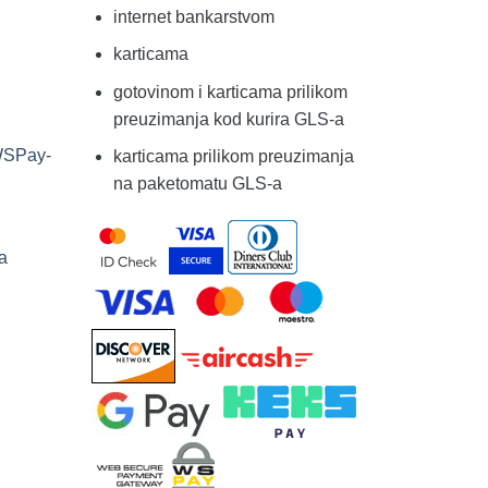
internet bankarstvom
karticama
gotovinom i karticama prilikom
preuzimanja kod kurira GLS-a
 WSPay-
karticama prilikom preuzimanja
na paketomatu GLS-a
a