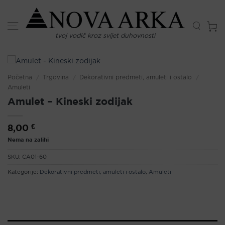
Skip
to
content
tvoj vodič kroz svijet duhovnosti
Početna
/
Trgovina
/
Dekorativni predmeti, amuleti i ostalo
/
Amuleti
Amulet – Kineski zodijak
8,00
€
Nema na zalihi
SKU:
CA01-60
Kategorije:
Dekorativni predmeti, amuleti i ostalo
,
Amuleti