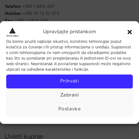
Telefon:
+385 1 4813 467
Mobitel:
+385 91 72 32 979
Fax:
+385 1 4873 568
E-mail:
info@novaarka.hr
Upravljajte pristankom
Da bismo pružili najbolje iskustvo, koristimo tehnologije poput
kolačića za čuvanje i/ili pristup informacijama o uređaju. Suglasnost
s ovim tehnologijama će nam omogućiti da obrađujemo podatke
kao što su ponašanje pri pregledavanju ili jedinstveni ID-ovi na ovoj
Nova Arka
web stranici. Nepristanak ili povlačenje suglasnosti može negativno
utjecati na određene karakteristike i funkcije.
Početna
Prihvati
Trgovina
Kontakt
Zabrani
Novo
Postavke
O nama
Uvjeti kupnje