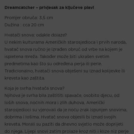
Dreamcatcher – privjesak za ključeve plavi
Promjer obruča: 3,5 cm
Dužina : cca 20 cm
Hvatači snova: odakle dolaze?
U nekim kulturama Američkih starosjedioca i prvih naroda,
hvatač snova ručno je izrađen obruč od vrbe na kojem je
ispletena mreža. Također može biti ukrašen svetim
predmetima kao što su određena perja ili perle.
Tradicionalno, hvatači snova obješeni su iznad kolijevke ili
kreveta kao zaštita.
Koja je svrha hvatača snova?
Njihova je svrha bila zaštititi spavače, osobito djecu, od
loših snova, noćnih mora i zlih duhova. Američki
starosjedioci su vjerovali da je noću zrak ispunjen snovima,
dobrima i lošima. Hvatač snova objesili bi iznad svojih
kreveta. Morali su paziti da dnevno svjetlo može doprijeti
do njega. Lijepi snovi zatim prolaze kroz niti i klize niz perje