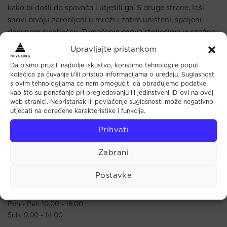
kako bi došli do spavača i utješili ga. S druge strane, loši
snovi bivaju zarobljeni u mreži i zatim uništeni, spaljeni
dnevnom svjetlošću. Tumačenje snova stoljećima je snažno
utjecalo na kulturna i duhovna vjerovanja američkih
Upravljajte pristankom
domorodaca. Vjerovali su da snovi utječu na svjesnu dušu
Da bismo pružili najbolje iskustvo, koristimo tehnologije poput
sanjača. Prema njima, snovi bi mogli utjecati na karakterne
kolačića za čuvanje i/ili pristup informacijama o uređaju. Suglasnost
osobine poput povjerenja, zrelosti, ljubaznosti i odanosti.
s ovim tehnologijama će nam omogućiti da obrađujemo podatke
kao što su ponašanje pri pregledavanju ili jedinstveni ID-ovi na ovoj
web stranici. Nepristanak ili povlačenje suglasnosti može negativno
utjecati na određene karakteristike i funkcije.
Prihvati
Maloprodaja
Zabrani
Tkalčićeva 44 (u prolazu)
Postavke
10000 Zagreb
Radno vrijeme:
Pon - Pet: 10.00 - 18.00
Sub: 9.00 - 14.00