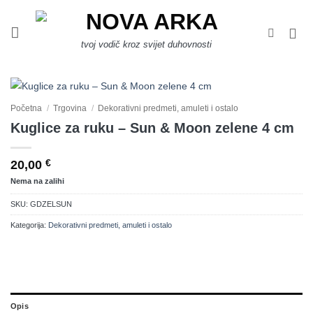
Skip
to
content
tvoj vodič kroz svijet duhovnosti
Početna
/
Trgovina
/
Dekorativni predmeti, amuleti i ostalo
Kuglice za ruku – Sun & Moon zelene 4 cm
20,00
€
Nema na zalihi
SKU:
GDZELSUN
Kategorija:
Dekorativni predmeti, amuleti i ostalo
Opis