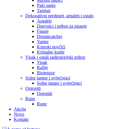
Mirisni štapići
Palo santo
Tamjan
Dekorativni predmeti, amuleti i ostalo
Amuleti
Dnevnici i pribor za pisanje
Figure
Dreamcatcher
Yantre
Kineski novčići
Kristalne kugle
Visak i ostali radiestezijski pribor
Visak
Rašlje
Biotenzor
Solne lampe i svijećnjaci
Solne lampe i svijećnjaci
Orgoniti
Orgoniti
Rune
Rune
Akcija
Novo
Kontakt