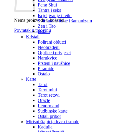
Feng Shui
Tantra i seks
Iscjeljivanje i reiki
Nema proizvoda u košarici.
Spiritualne teme i šamanizam
Zen i Tao
Povratak u trgovinu
Ostalo
Kristali
Polirani oblutci
Neobrađeni
Ogrlice i privjesci
Narukvice
Prsteni i naušnice
Piramide
Ostalo
Karte
Tarot
Tarot mini
Tarot setovi
Oracle
Lenormand
Sudbinske karte
Ostali pribor
Mirisni štapići, drvca i smole
Kadulja