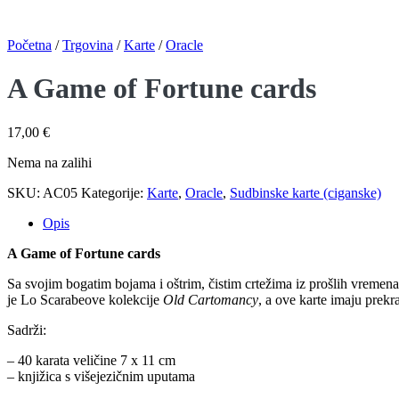
Početna
/
Trgovina
/
Karte
/
Oracle
A Game of Fortune cards
17,00
€
Nema na zalihi
SKU:
AC05
Kategorije:
Karte
,
Oracle
,
Sudbinske karte (ciganske)
Opis
A Game of Fortune cards
Sa svojim bogatim bojama i oštrim, čistim crtežima iz prošlih vremena,
je Lo Scarabeove kolekcije
Old Cartomancy
, a ove karte imaju prekr
Sadrži:
– 40 karata veličine 7 x 11 cm
– knjižica s višejezičnim uputama