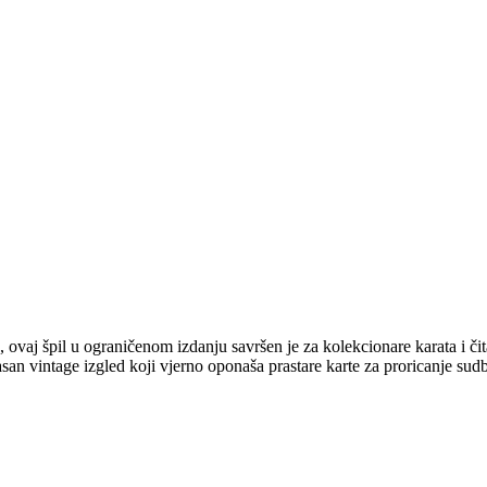
 ovaj špil u ograničenom izdanju savršen je za kolekcionare karata i čit
asan vintage izgled koji vjerno oponaša prastare karte za proricanje sud