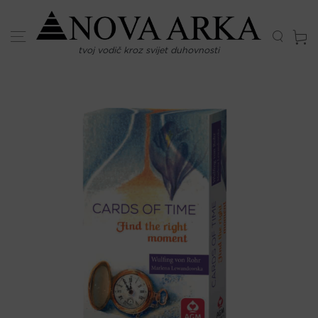
Skip
to
content
tvoj vodič kroz svijet duhovnosti