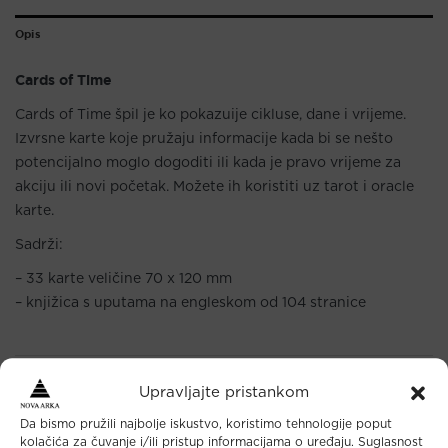
Opis
Cards of Time
Cards of Time špil je ko pokazuije cikluse, dane i vrijeme.
Izvrsne karte koje pružaju informacije kada bi se nešto
potencijalno moglo dogoditi ili kada je pravo vrijeme za
akciju ili novi početak. Možete ih koristiti uz tarot i oracle
karte.
Sadrži:
– 33 karte veličine 70 x 120 mm
– knjižica s uputama na engleskom od 104 stranice
Upravljajte pristankom
Da bismo pružili najbolje iskustvo, koristimo tehnologije poput
Maloprodaja
kolačića za čuvanje i/ili pristup informacijama o uređaju. Suglasnost