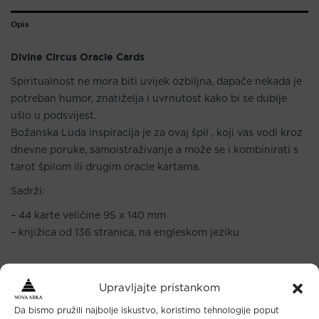
Opis
Divine Circus Oracle Cards
Spiritualnost ne mora biti uvijek ozbiljna, dapače nekada je
potreban humor, znatiželja i uvrnutost kako bi se dublje
ušlo u podsvijest.
Božanska Luda inspiracija je za ovaj špil , koji vas vodi kroz
dnevne poruke, samoistraživanje a može se i kombinirati s
tarot špilom ili drugim oracle kartama.
Sadrži:
– 44 karte veličine 95 x 140 mm
– knjižica od 136 stranica, na engleskom jeziku
Upravljajte pristankom
Da bismo pružili najbolje iskustvo, koristimo tehnologije poput