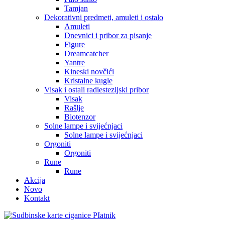
Tamjan
Dekorativni predmeti, amuleti i ostalo
Amuleti
Dnevnici i pribor za pisanje
Figure
Dreamcatcher
Yantre
Kineski novčići
Kristalne kugle
Visak i ostali radiestezijski pribor
Visak
Rašlje
Biotenzor
Solne lampe i svijećnjaci
Solne lampe i svijećnjaci
Orgoniti
Orgoniti
Rune
Rune
Akcija
Novo
Kontakt