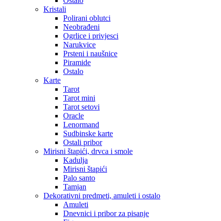
Ostalo
Kristali
Polirani oblutci
Neobrađeni
Ogrlice i privjesci
Narukvice
Prsteni i naušnice
Piramide
Ostalo
Karte
Tarot
Tarot mini
Tarot setovi
Oracle
Lenormand
Sudbinske karte
Ostali pribor
Mirisni štapići, drvca i smole
Kadulja
Mirisni štapići
Palo santo
Tamjan
Dekorativni predmeti, amuleti i ostalo
Amuleti
Dnevnici i pribor za pisanje