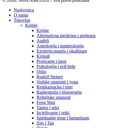
© 2026. Nova Arka d.o.o. / Sva prava pridržana
Naslovnica
O nama
Trgovina
Knjige
Knjige
Alternativna medicina i prehrana
Anđeli
Astrologija i numerologija
Ezoterija,magija i okultizam
Kristali
Proricanje i tarot
Psihologija i self-help
Osho
Rudolf Steiner
Vedske znanosti i yoga
Reinkarnacija i smrt
Radiestezija i bioenergija
Religijske znanosti
Feng Shui
Tantra i seks
Iscjeljivanje i reiki
Spiritualne teme i šamanizam
Zen i Tao