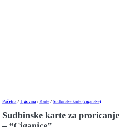
Početna
/
Trgovina
/
Karte
/
Sudbinske karte (ciganske)
Sudbinske karte za proricanje
– “Ciganice”