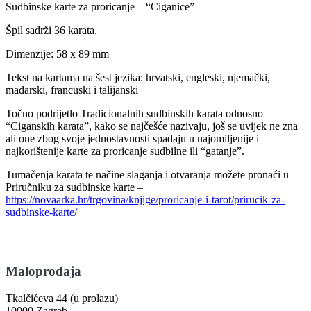
Sudbinske karte za proricanje – “Ciganice”
Špil sadrži 36 karata.
Dimenzije: 58 x 89 mm
Tekst na kartama na šest jezika: hrvatski, engleski, njemački,
mađarski, francuski i talijanski
Točno podrijetlo Tradicionalnih sudbinskih karata odnosno
“Ciganskih karata”, kako se najčešće nazivaju, još se uvijek ne zna
ali one zbog svoje jednostavnosti spadaju u najomiljenije i
najkorištenije karte za proricanje sudbilne ili “gatanje”.
Tumačenja karata te načine slaganja i otvaranja možete pronaći u
Priručniku za sudbinske karte –
https://novaarka.hr/trgovina/knjige/proricanje-i-tarot/prirucik-za-
sudbinske-karte/
Maloprodaja
Tkalčićeva 44 (u prolazu)
10000 Zagreb