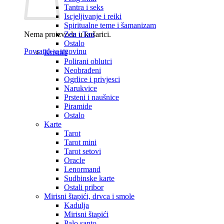
Tantra i seks
Iscjeljivanje i reiki
Spiritualne teme i šamanizam
Nema proizvoda u košarici.
Zen i Tao
Ostalo
Povratak u trgovinu
Kristali
Polirani oblutci
Neobrađeni
Ogrlice i privjesci
Narukvice
Prsteni i naušnice
Piramide
Ostalo
Karte
Tarot
Tarot mini
Tarot setovi
Oracle
Lenormand
Sudbinske karte
Ostali pribor
Mirisni štapići, drvca i smole
Kadulja
Mirisni štapići
Palo santo