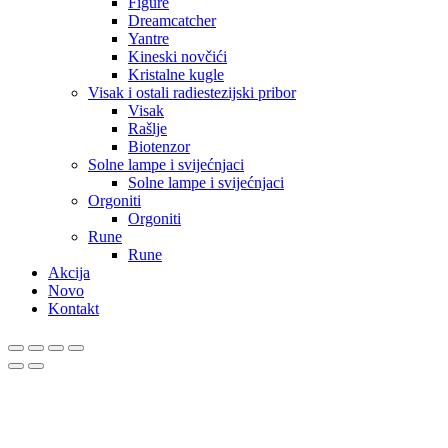
Figure
Dreamcatcher
Yantre
Kineski novčići
Kristalne kugle
Visak i ostali radiestezijski pribor
Visak
Rašlje
Biotenzor
Solne lampe i svijećnjaci
Solne lampe i svijećnjaci
Orgoniti
Orgoniti
Rune
Rune
Akcija
Novo
Kontakt