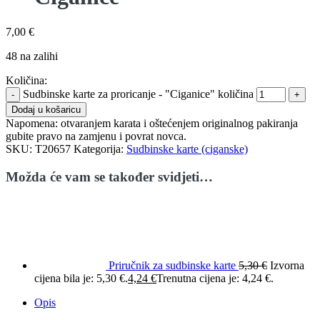
7,00
€
48 na zalihi
Količina:
Sudbinske karte za proricanje - "Ciganice" količina
Dodaj u košaricu
Napomena:
otvaranjem karata i oštećenjem originalnog pakiranja
gubite pravo na zamjenu i povrat novca.
SKU:
T20657
Kategorija:
Sudbinske karte (ciganske)
Možda će vam se također svidjeti…
Priručnik za sudbinske karte
5,30
€
Izvorna
cijena bila je: 5,30 €.
4,24
€
Trenutna cijena je: 4,24 €.
Opis