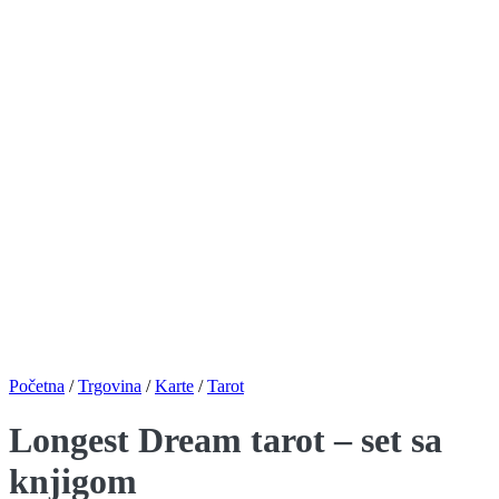
Početna
/
Trgovina
/
Karte
/
Tarot
Longest Dream tarot – set sa
knjigom