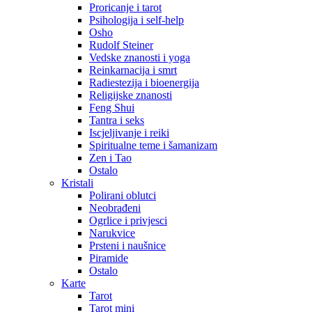
Proricanje i tarot
Psihologija i self-help
Osho
Rudolf Steiner
Vedske znanosti i yoga
Reinkarnacija i smrt
Radiestezija i bioenergija
Religijske znanosti
Feng Shui
Tantra i seks
Iscjeljivanje i reiki
Spiritualne teme i šamanizam
Zen i Tao
Ostalo
Kristali
Polirani oblutci
Neobrađeni
Ogrlice i privjesci
Narukvice
Prsteni i naušnice
Piramide
Ostalo
Karte
Tarot
Tarot mini