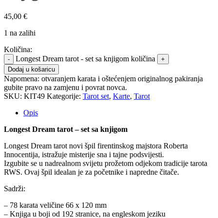
45,00
€
1 na zalihi
Količina:
Longest Dream tarot - set sa knjigom količina
Dodaj u košaricu
Napomena:
otvaranjem karata i oštećenjem originalnog pakiranja
gubite pravo na zamjenu i povrat novca.
SKU:
KIT49
Kategorije:
Tarot set
,
Karte
,
Tarot
Opis
Longest Dream tarot – set sa knjigom
Longest Dream tarot novi špil firentinskog majstora Roberta
Innocentija, istražuje misterije sna i tajne podsvijesti.
Izgubite se u nadrealnom svijetu prožetom odjekom tradicije tarota
RWS. Ovaj špil idealan je za početnike i napredne čitače.
Sadrži:
– 78 karata veličine 66 x 120 mm
– Knjiga u boji od 192 stranice, na engleskom jeziku