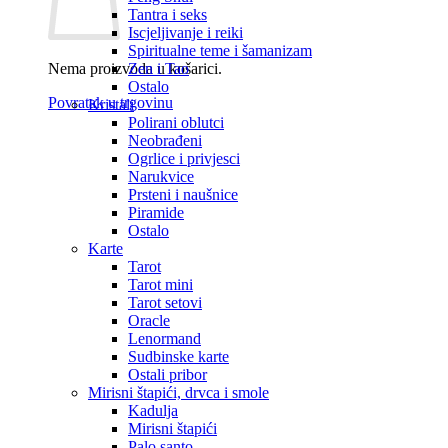
Tantra i seks
Iscjeljivanje i reiki
Spiritualne teme i šamanizam
Nema proizvoda u košarici.
Zen i Tao
Ostalo
Povratak u trgovinu
Kristali
Polirani oblutci
Neobrađeni
Ogrlice i privjesci
Narukvice
Prsteni i naušnice
Piramide
Ostalo
Karte
Tarot
Tarot mini
Tarot setovi
Oracle
Lenormand
Sudbinske karte
Ostali pribor
Mirisni štapići, drvca i smole
Kadulja
Mirisni štapići
Palo santo