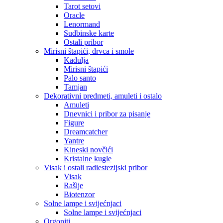
Tarot setovi
Oracle
Lenormand
Sudbinske karte
Ostali pribor
Mirisni štapići, drvca i smole
Kadulja
Mirisni štapići
Palo santo
Tamjan
Dekorativni predmeti, amuleti i ostalo
Amuleti
Dnevnici i pribor za pisanje
Figure
Dreamcatcher
Yantre
Kineski novčići
Kristalne kugle
Visak i ostali radiestezijski pribor
Visak
Rašlje
Biotenzor
Solne lampe i svijećnjaci
Solne lampe i svijećnjaci
Orgoniti