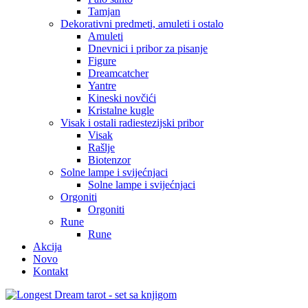
Tamjan
Dekorativni predmeti, amuleti i ostalo
Amuleti
Dnevnici i pribor za pisanje
Figure
Dreamcatcher
Yantre
Kineski novčići
Kristalne kugle
Visak i ostali radiestezijski pribor
Visak
Rašlje
Biotenzor
Solne lampe i svijećnjaci
Solne lampe i svijećnjaci
Orgoniti
Orgoniti
Rune
Rune
Akcija
Novo
Kontakt