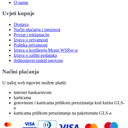
O nama
Uvjeti kupnje
Dostava
Način plaćanja i sigurnost
Povrat i reklamacije
Izjava o privatnosti
Politika privatnosti
Izjava o korištenju Monri WSPay-a
Izjava o zaštiti podataka
Jednostavni raskid ugovora
Načini plaćanja
U našoj web trgovini možete platiti:
internet bankarstvom
karticama
gotovinom i karticama prilikom preuzimanja kod kurira GLS-
a
karticama prilikom preuzimanja na paketomatu GLS-a