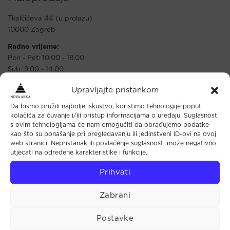
Tkalčićeva 44 (u prolazu)
10000 Zagreb
Radno vrijeme:
Pon - Pet: 10.00 - 18.00
Sub: 9.00 - 14.00
Telefon:
+385 1 4813 467
Upravljajte pristankom
Mobitel:
+385 91 72 32 979
Da bismo pružili najbolje iskustvo, koristimo tehnologije poput
Fax:
+385 1 4873 568
kolačića za čuvanje i/ili pristup informacijama o uređaju. Suglasnost
s ovim tehnologijama će nam omogućiti da obrađujemo podatke
E-mail:
info@novaarka.hr
kao što su ponašanje pri pregledavanju ili jedinstveni ID-ovi na ovoj
web stranici. Nepristanak ili povlačenje suglasnosti može negativno
utjecati na određene karakteristike i funkcije.
Prihvati
Nova Arka
Zabrani
Početna
Trgovina
Postavke