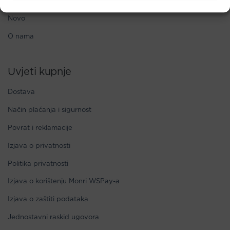
Kontakt
Novo
O nama
Uvjeti kupnje
Dostava
Način plaćanja i sigurnost
Povrat i reklamacije
Izjava o privatnosti
Politika privatnosti
Izjava o korištenju Monri WSPay-a
Izjava o zaštiti podataka
Jednostavni raskid ugovora