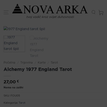
Skip
to
content
tvoj vodič kroz svijet duhovnosti
Početna
/
Trgovina
/
Karte
/
Tarot
Alchemy 1977 England Tarot
27,00
€
Nema na zalihi
SKU:
FOU05
Kategorija:
Tarot