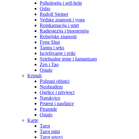
Psihologija i self-help
Osho
Rudolf Steiner
Vedske znanosti i yoga
Reinkarnacija i smrt
Radiestezija i bioenergija
Religijske znanosti
Feng Shui
Tantra i seks
Iscjeljivanje i reiki
Spiritualne teme i šamanizam
Zen i Tao
Ostalo
Kristali
Polirani oblutci
Neobrađeni
Ogrlice i privjesci
Narukvice
Prsteni i naušnice
Piramide
Ostalo
Karte
Tarot
Tarot mini
Tarot setovi