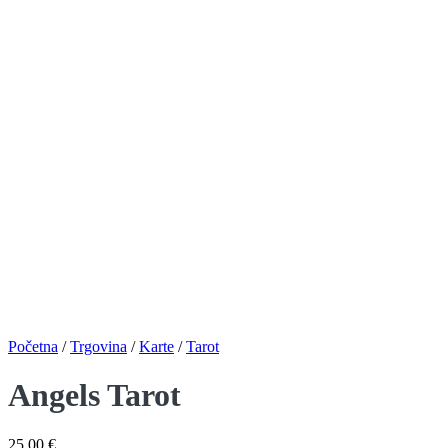
Početna
/
Trgovina
/
Karte
/
Tarot
Angels Tarot
25,00
€