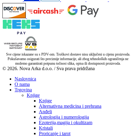
Sve cijene iskazane su s PDV-om. Troškovi dostave nisu uključeni u cijenu proizvoda.
Pokušavamo osigurati što preciznije informacije, ali zbog tehnoloških ograničenja ne
možemo garantirati potpunu točnost slika, opisa ili dostupnosti proizvoda.
© 2026. Nova Arka d.o.o. / Sva prava pridržana
Naslovnica
O nama
Trgovina
Knjige
Knjige
Alternativna medicina i prehrana
Anđeli
Astrologija i numerologija
Ezoterija,magija i okultizam
Kristali
Proricanje i tarot