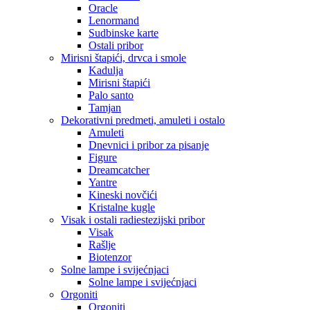
Oracle
Lenormand
Sudbinske karte
Ostali pribor
Mirisni štapići, drvca i smole
Kadulja
Mirisni štapići
Palo santo
Tamjan
Dekorativni predmeti, amuleti i ostalo
Amuleti
Dnevnici i pribor za pisanje
Figure
Dreamcatcher
Yantre
Kineski novčići
Kristalne kugle
Visak i ostali radiestezijski pribor
Visak
Rašlje
Biotenzor
Solne lampe i svijećnjaci
Solne lampe i svijećnjaci
Orgoniti
Orgoniti