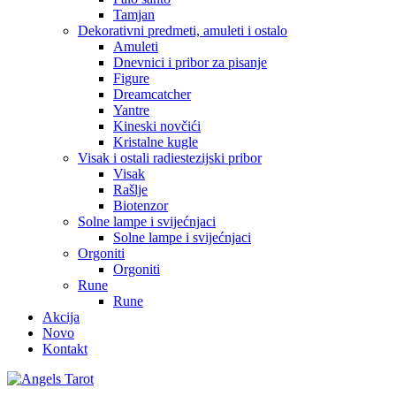
Tamjan
Dekorativni predmeti, amuleti i ostalo
Amuleti
Dnevnici i pribor za pisanje
Figure
Dreamcatcher
Yantre
Kineski novčići
Kristalne kugle
Visak i ostali radiestezijski pribor
Visak
Rašlje
Biotenzor
Solne lampe i svijećnjaci
Solne lampe i svijećnjaci
Orgoniti
Orgoniti
Rune
Rune
Akcija
Novo
Kontakt