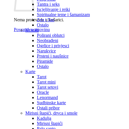
Tantra i seks
Iscjeljivanje i reiki
Spiritualne teme i šamanizam
Nema proizvoda u košarici.
Zen i Tao
Ostalo
Povratak u trgovinu
Kristali
Polirani oblutci
Neobrađeni
Ogrlice i privjesci
Narukvice
Prsteni i naušnice
Piramide
Ostalo
Karte
Tarot
Tarot mini
Tarot setovi
Oracle
Lenormand
Sudbinske karte
Ostali pribor
Mirisni štapići, drvca i smole
Kadulja
Mirisni štapići
Palo santo