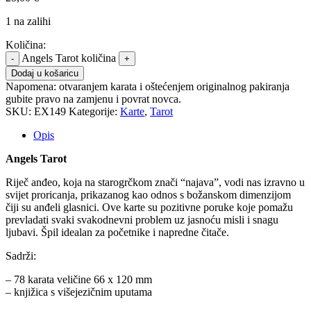
1 na zalihi
Količina:
Angels Tarot količina
Dodaj u košaricu
Napomena:
otvaranjem karata i oštećenjem originalnog pakiranja
gubite pravo na zamjenu i povrat novca.
SKU:
EX149
Kategorije:
Karte
,
Tarot
Opis
Angels Tarot
Riječ anđeo, koja na starogrčkom znači “najava”, vodi nas izravno u
svijet proricanja, prikazanog kao odnos s božanskom dimenzijom
čiji su anđeli glasnici. Ove karte su pozitivne poruke koje pomažu
prevladati svaki svakodnevni problem uz jasnoću misli i snagu
ljubavi. Špil idealan za početnike i napredne čitače.
Sadrži:
– 78 karata veličine 66 x 120 mm
– knjižica s višejezičnim uputama