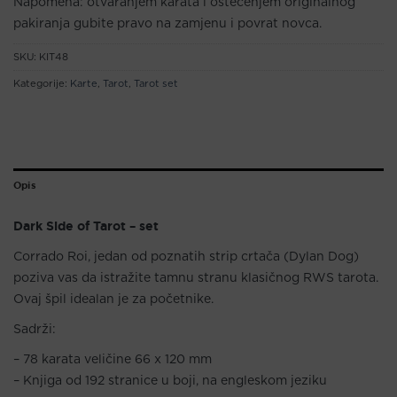
Napomena:
otvaranjem karata i oštećenjem originalnog
pakiranja gubite pravo na zamjenu i povrat novca.
SKU:
KIT48
Kategorije:
Karte
,
Tarot
,
Tarot set
Opis
Dark Side of Tarot – set
Corrado Roi, jedan od poznatih strip crtača (Dylan Dog)
poziva vas da istražite tamnu stranu klasičnog RWS tarota.
Ovaj špil idealan je za početnike.
Sadrži:
– 78 karata veličine 66 x 120 mm
– Knjiga od 192 stranice u boji, na engleskom jeziku