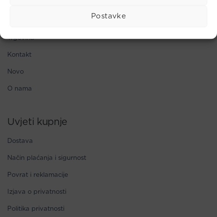
Nova Arka
Postavke
Početna
Trgovina
Kontakt
Novo
O nama
Uvjeti kupnje
Dostava
Način plaćanja i sigurnost
Povrat i reklamacije
Izjava o privatnosti
Politika privatnosti