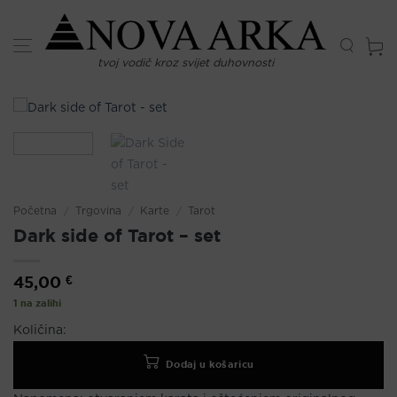
Skip
to
content
tvoj vodič kroz svijet duhovnosti
Početna
/
Trgovina
/
Karte
/
Tarot
Dark side of Tarot – set
45,00
€
1 na zalihi
Količina:
Dodaj u košaricu