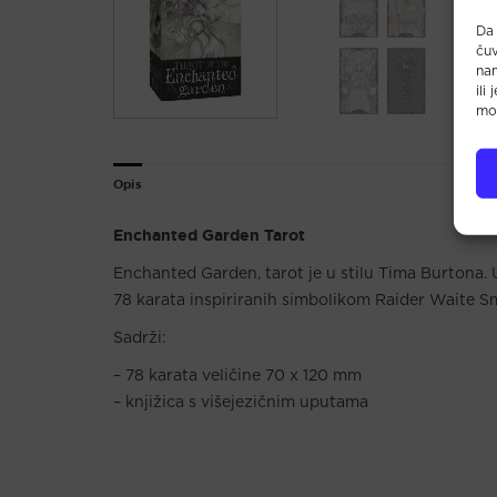
Da 
čuv
na
ili
mož
Opis
Enchanted Garden Tarot
Enchanted Garden, tarot je u stilu Tima Burtona.
78 karata inspiriranih simbolikom Raider Waite Sm
Sadrži:
– 78 karata veličine 70 x 120 mm
– knjižica s višejezičnim uputama