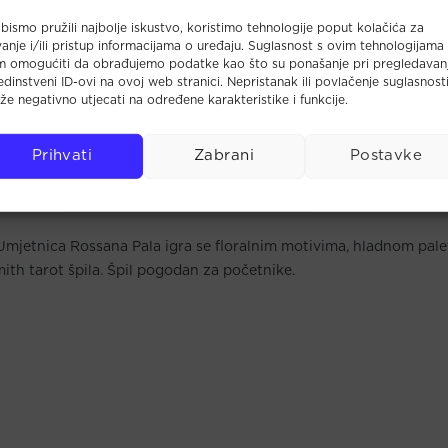
bismo pružili najbolje iskustvo, koristimo tehnologije poput kolačića za
anje i/ili pristup informacijama o uređaju. Suglasnost s ovim tehnologijama
m omogućiti da obrađujemo podatke kao što su ponašanje pri pregledavan
 jedinstveni ID-ovi na ovoj web stranici. Nepristanak ili povlačenje suglasnost
e negativno utjecati na određene karakteristike i funkcije.
Prihvati
Zabrani
Postavke
 Umjetnica Rossana Pala igra se floralnim motivima, hladnom pal
ith tarot špila. Špil pogodan za početnike.