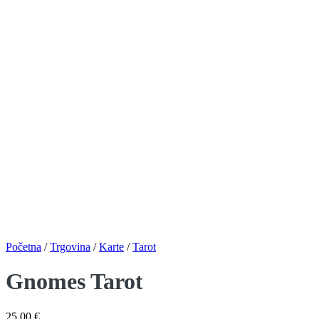
Početna
/
Trgovina
/
Karte
/
Tarot
Gnomes Tarot
25,00
€