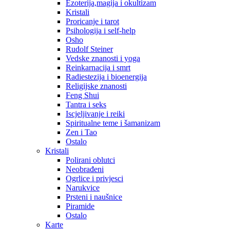
Ezoterija,magija i okultizam
Kristali
Proricanje i tarot
Psihologija i self-help
Osho
Rudolf Steiner
Vedske znanosti i yoga
Reinkarnacija i smrt
Radiestezija i bioenergija
Religijske znanosti
Feng Shui
Tantra i seks
Iscjeljivanje i reiki
Spiritualne teme i šamanizam
Zen i Tao
Ostalo
Kristali
Polirani oblutci
Neobrađeni
Ogrlice i privjesci
Narukvice
Prsteni i naušnice
Piramide
Ostalo
Karte