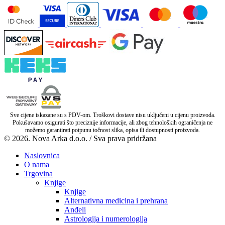
Sve cijene iskazane su s PDV-om. Troškovi dostave nisu uključeni u cijenu proizvoda.
Pokušavamo osigurati što preciznije informacije, ali zbog tehnoloških ograničenja ne
možemo garantirati potpunu točnost slika, opisa ili dostupnosti proizvoda.
© 2026. Nova Arka d.o.o. / Sva prava pridržana
Naslovnica
O nama
Trgovina
Knjige
Knjige
Alternativna medicina i prehrana
Anđeli
Astrologija i numerologija