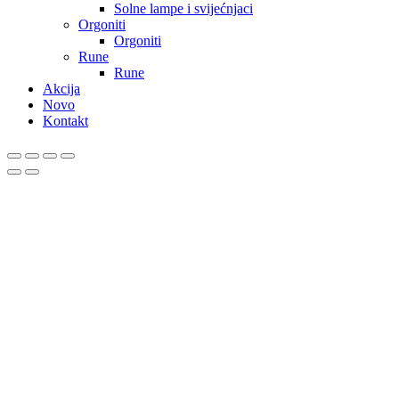
Solne lampe i svijećnjaci
Orgoniti
Orgoniti
Rune
Rune
Akcija
Novo
Kontakt