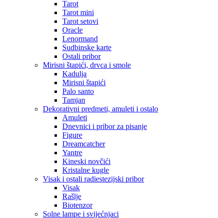
Tarot
Tarot mini
Tarot setovi
Oracle
Lenormand
Sudbinske karte
Ostali pribor
Mirisni štapići, drvca i smole
Kadulja
Mirisni štapići
Palo santo
Tamjan
Dekorativni predmeti, amuleti i ostalo
Amuleti
Dnevnici i pribor za pisanje
Figure
Dreamcatcher
Yantre
Kineski novčići
Kristalne kugle
Visak i ostali radiestezijski pribor
Visak
Rašlje
Biotenzor
Solne lampe i svijećnjaci