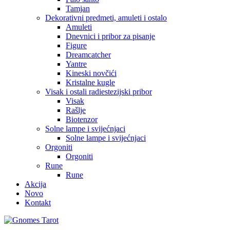
Tamjan
Dekorativni predmeti, amuleti i ostalo
Amuleti
Dnevnici i pribor za pisanje
Figure
Dreamcatcher
Yantre
Kineski novčići
Kristalne kugle
Visak i ostali radiestezijski pribor
Visak
Rašlje
Biotenzor
Solne lampe i svijećnjaci
Solne lampe i svijećnjaci
Orgoniti
Orgoniti
Rune
Rune
Akcija
Novo
Kontakt