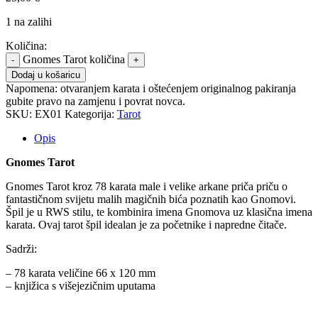
1 na zalihi
Količina:
Gnomes Tarot količina
Dodaj u košaricu
Napomena:
otvaranjem karata i oštećenjem originalnog pakiranja
gubite pravo na zamjenu i povrat novca.
SKU:
EX01
Kategorija:
Tarot
Opis
Gnomes Tarot
Gnomes Tarot kroz 78 karata male i velike arkane priča priču o
fantastičnom svijetu malih magičnih bića poznatih kao Gnomovi.
Špil je u RWS stilu, te kombinira imena Gnomova uz klasična imena
karata. Ovaj tarot špil idealan je za početnike i napredne čitače.
Sadrži:
– 78 karata veličine 66 x 120 mm
– knjižica s višejezičnim uputama