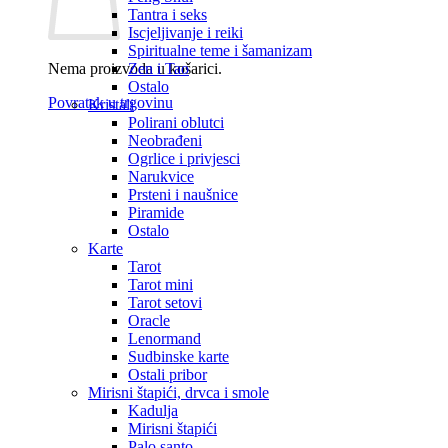
Tantra i seks
Iscjeljivanje i reiki
Spiritualne teme i šamanizam
Nema proizvoda u košarici.
Zen i Tao
Ostalo
Povratak u trgovinu
Kristali
Polirani oblutci
Neobrađeni
Ogrlice i privjesci
Narukvice
Prsteni i naušnice
Piramide
Ostalo
Karte
Tarot
Tarot mini
Tarot setovi
Oracle
Lenormand
Sudbinske karte
Ostali pribor
Mirisni štapići, drvca i smole
Kadulja
Mirisni štapići
Palo santo