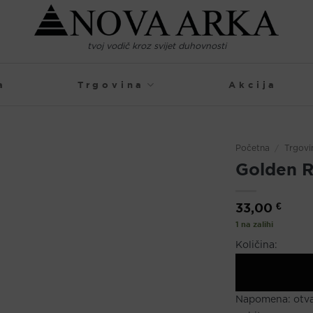
tvoj vodič kroz svijet duhovnosti
a
Trgovina
Akcija
Početna
/
Trgovi
Golden R
33,00
€
1 na zalihi
Količina:
Napomena:
otv