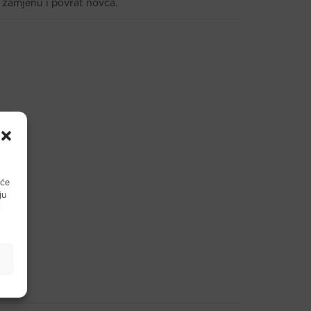
 zamjenu i povrat novca.
 će
ju
i