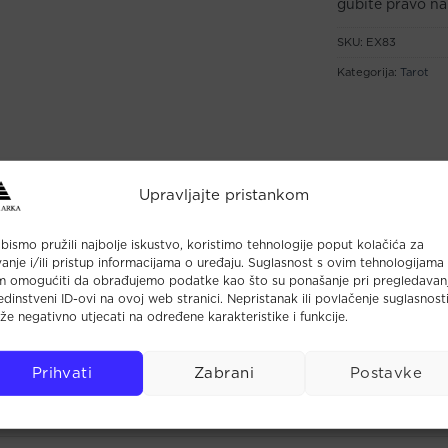
gubite pravo na
SKU:
EX83
Kategorija:
Tarot
Upravljajte pristankom
bismo pružili najbolje iskustvo, koristimo tehnologije poput kolačića za
anje i/ili pristup informacijama o uređaju. Suglasnost s ovim tehnologijama
 talijanskom stilu.
m omogućiti da obrađujemo podatke kao što su ponašanje pri pregledavan
alan je za početnike i napredne tarot čitače.
 jedinstveni ID-ovi na ovoj web stranici. Nepristanak ili povlačenje suglasnost
e negativno utjecati na određene karakteristike i funkcije.
Prihvati
Zabrani
Postavke