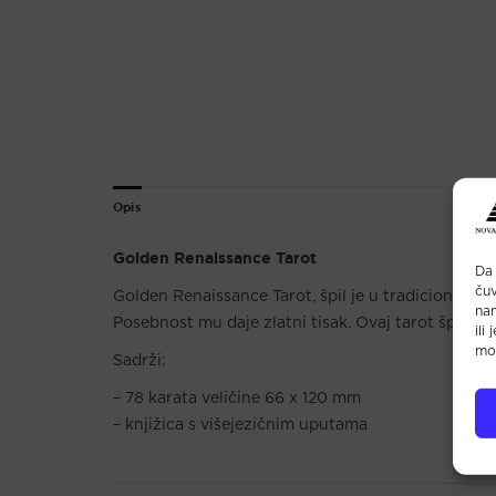
Opis
Golden Renaissance Tarot
Da 
čuv
Golden Renaissance Tarot, špil je u tradicionalnom
na
Posebnost mu daje zlatni tisak. Ovaj tarot špil ide
ili
mož
Sadrži:
– 78 karata veličine 66 x 120 mm
– knjižica s višejezičnim uputama