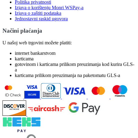
Politika privatnosti
Izjava o korištenju Monri WSPay-a
Izjava o zaštiti podataka
Jednostavni raskid ugovora
Načini plaćanja
U našoj web trgovini možete platiti:
internet bankarstvom
karticama
gotovinom i karticama prilikom preuzimanja kod kurira GLS-
a
karticama prilikom preuzimanja na paketomatu GLS-a