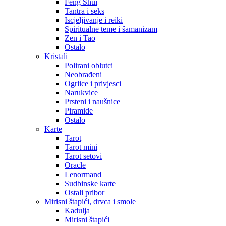
Feng Shui
Tantra i seks
Iscjeljivanje i reiki
Spiritualne teme i šamanizam
Zen i Tao
Ostalo
Kristali
Polirani oblutci
Neobrađeni
Ogrlice i privjesci
Narukvice
Prsteni i naušnice
Piramide
Ostalo
Karte
Tarot
Tarot mini
Tarot setovi
Oracle
Lenormand
Sudbinske karte
Ostali pribor
Mirisni štapići, drvca i smole
Kadulja
Mirisni štapići