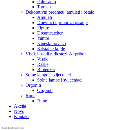
Palo santo
Tamjan
Dekorativni predmeti, amuleti i ostalo
Amuleti
Dnevnici i pribor za pisanje
Figure
Dreamcatcher
Yantre
Kineski novčići
Kristalne kugle
Visak i ostali radiestezijski pribor
Visak
Rašlje
Biotenzor
Solne lampe i svijećnjaci
Solne lampe i svijećnjaci
Orgoniti
Orgoniti
Rune
Rune
Akcija
Novo
Kontakt