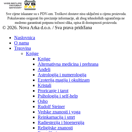
Sve cijene iskazane su s PDV-om. Troškovi dostave nisu uključeni u cijenu proizvoda.
Pokušavamo osigurati što preciznije informacije, ali zbog tehnoloških ograničenja ne
možemo garantirati potpunu točnost slika, opisa ili dostupnosti proizvoda.
© 2026. Nova Arka d.o.o. / Sva prava pridržana
Naslovnica
O nama
Trgovina
Knjige
Knjige
Alternativna medicina i prehrana
Anđeli
Astrologija i numerologija
Ezoterija,magija i okultizam
Kristali
Proricanje i tarot
Psihologija i self-help
Osho
Rudolf Steiner
Vedske znanosti i yoga
Reinkarnacija i smrt
Radiestezija i bioenergija
Religijske znanosti