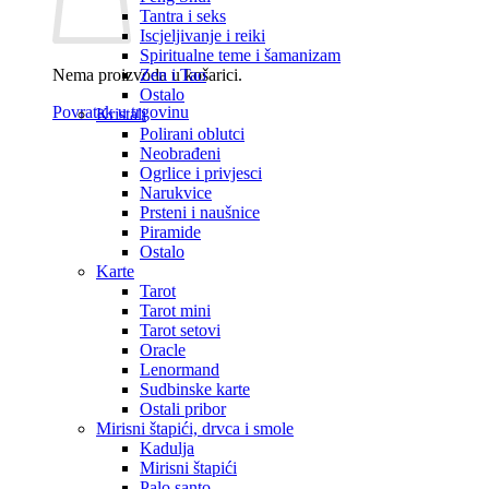
Tantra i seks
Iscjeljivanje i reiki
Spiritualne teme i šamanizam
Nema proizvoda u košarici.
Zen i Tao
Ostalo
Povratak u trgovinu
Kristali
Polirani oblutci
Neobrađeni
Ogrlice i privjesci
Narukvice
Prsteni i naušnice
Piramide
Ostalo
Karte
Tarot
Tarot mini
Tarot setovi
Oracle
Lenormand
Sudbinske karte
Ostali pribor
Mirisni štapići, drvca i smole
Kadulja
Mirisni štapići
Palo santo