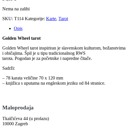
Nema na zalihi
SKU:
T114
Kategorije:
Karte
,
Tarot
Opis
Golden Wheel tarot
Golden Wheel tarot inspiriran je slavenskom kulturom, božanstvima
i običajima. Špil je u tipu tradicionalnog RWS
tarota. Pogodan je za početnike i napredne čitače.
Sadrži:
– 78 karata veličine 70 x 120 mm
– knjižica s uputama na engleskom jeziku od 84 stranice.
Maloprodaja
Tkalčićeva 44 (u prolazu)
10000 Zagreb