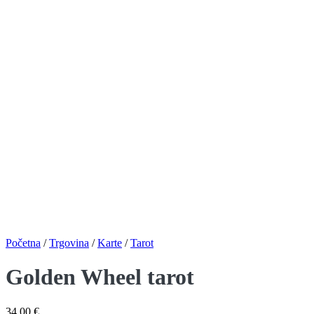
Početna
/
Trgovina
/
Karte
/
Tarot
Golden Wheel tarot
34,00
€