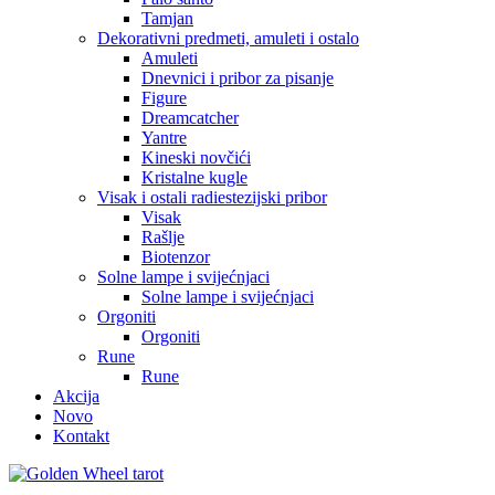
Tamjan
Dekorativni predmeti, amuleti i ostalo
Amuleti
Dnevnici i pribor za pisanje
Figure
Dreamcatcher
Yantre
Kineski novčići
Kristalne kugle
Visak i ostali radiestezijski pribor
Visak
Rašlje
Biotenzor
Solne lampe i svijećnjaci
Solne lampe i svijećnjaci
Orgoniti
Orgoniti
Rune
Rune
Akcija
Novo
Kontakt