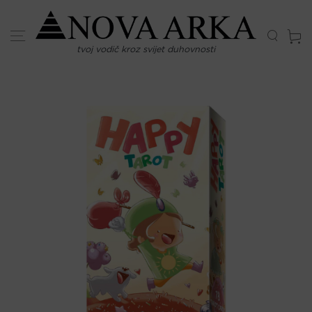
Skip
to
content
tvoj vodič kroz svijet duhovnosti