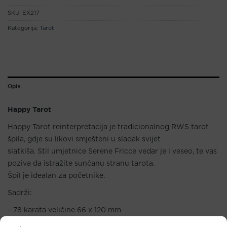
SKU:
EX217
Kategorija:
Tarot
Opis
Happy Tarot
Happy Tarot reinterpretacija je tradicionalnog RWS tarot
špila, gdje su likovi smješteni u sladak svijet
slatkiša. Stil umjetnice Serene Fricce vedar je i veseo, te vas
poziva da istražite sunčanu stranu tarota.
Špil je idealan za početnike.
Sadrži:
– 78 karata veličine 66 x 120 mm
– knjižica s višejezičnim uputama