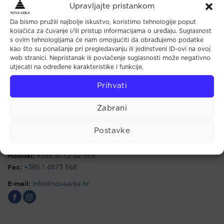
Upravljajte pristankom
Da bismo pružili najbolje iskustvo, koristimo tehnologije poput
kolačića za čuvanje i/ili pristup informacijama o uređaju. Suglasnost
s ovim tehnologijama će nam omogućiti da obrađujemo podatke
kao što su ponašanje pri pregledavanju ili jedinstveni ID-ovi na ovoj
Maloprodaja
web stranici. Nepristanak ili povlačenje suglasnosti može negativno
utjecati na određene karakteristike i funkcije.
Tkalčićeva 44 (u prolazu)
Prihvati
10000 Zagreb
Radno vrijeme:
Zabrani
Pon - Pet: 10.00 - 18.00
Sub: 9.00 - 14.00
Postavke
Telefon:
+385 1 4813 467
Mobitel:
+385 91 72 32 979
Fax:
+385 1 4873 568
E-mail:
info@novaarka.hr