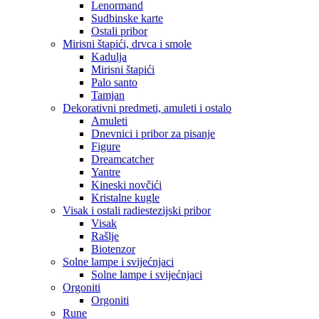
Lenormand
Sudbinske karte
Ostali pribor
Mirisni štapići, drvca i smole
Kadulja
Mirisni štapići
Palo santo
Tamjan
Dekorativni predmeti, amuleti i ostalo
Amuleti
Dnevnici i pribor za pisanje
Figure
Dreamcatcher
Yantre
Kineski novčići
Kristalne kugle
Visak i ostali radiestezijski pribor
Visak
Rašlje
Biotenzor
Solne lampe i svijećnjaci
Solne lampe i svijećnjaci
Orgoniti
Orgoniti
Rune