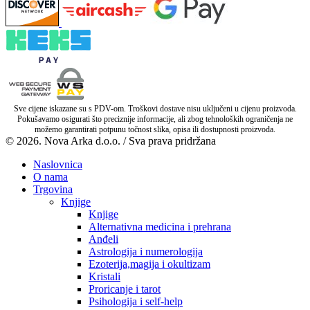
Sve cijene iskazane su s PDV-om. Troškovi dostave nisu uključeni u cijenu proizvoda.
Pokušavamo osigurati što preciznije informacije, ali zbog tehnoloških ograničenja ne
možemo garantirati potpunu točnost slika, opisa ili dostupnosti proizvoda.
© 2026. Nova Arka d.o.o. / Sva prava pridržana
Naslovnica
O nama
Trgovina
Knjige
Knjige
Alternativna medicina i prehrana
Anđeli
Astrologija i numerologija
Ezoterija,magija i okultizam
Kristali
Proricanje i tarot
Psihologija i self-help