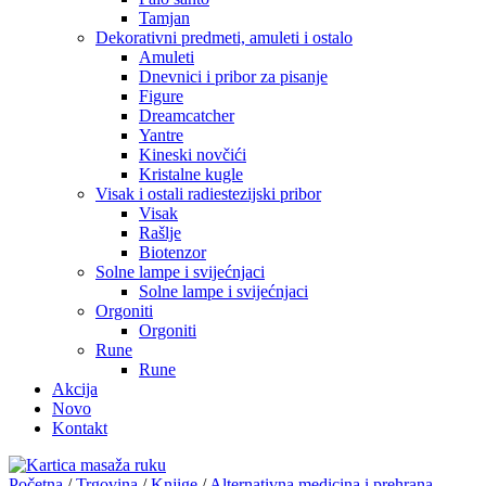
Tamjan
Dekorativni predmeti, amuleti i ostalo
Amuleti
Dnevnici i pribor za pisanje
Figure
Dreamcatcher
Yantre
Kineski novčići
Kristalne kugle
Visak i ostali radiestezijski pribor
Visak
Rašlje
Biotenzor
Solne lampe i svijećnjaci
Solne lampe i svijećnjaci
Orgoniti
Orgoniti
Rune
Rune
Akcija
Novo
Kontakt
Početna
/
Trgovina
/
Knjige
/
Alternativna medicina i prehrana