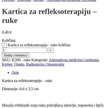
Kartica za refleksoterapiju –
ruke
0,40
€
Količina:
Kartica za refleksoterapiju - ruke količina
Dodaj u košaricu
SKU:
K200 - ruke
Kategorije:
Alternativna medicina i prehrana
,
Knjige
,
Ostalo
,
Radiestezija i bioenergija
Opis
Kartica za refleksoterapiju – ruke
Dimenzije: 8,6 x 5,5 cm
Masaža refleksnih zona ruku poboljšava zdravlje, regenerira i liječi,