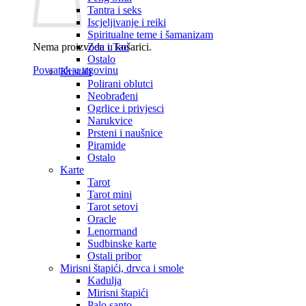
Tantra i seks
Iscjeljivanje i reiki
Spiritualne teme i šamanizam
Nema proizvoda u košarici.
Zen i Tao
Ostalo
Povratak u trgovinu
Kristali
Polirani oblutci
Neobrađeni
Ogrlice i privjesci
Narukvice
Prsteni i naušnice
Piramide
Ostalo
Karte
Tarot
Tarot mini
Tarot setovi
Oracle
Lenormand
Sudbinske karte
Ostali pribor
Mirisni štapići, drvca i smole
Kadulja
Mirisni štapići
Palo santo