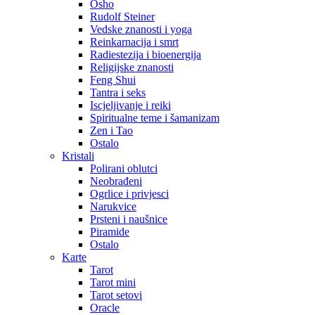
Osho
Rudolf Steiner
Vedske znanosti i yoga
Reinkarnacija i smrt
Radiestezija i bioenergija
Religijske znanosti
Feng Shui
Tantra i seks
Iscjeljivanje i reiki
Spiritualne teme i šamanizam
Zen i Tao
Ostalo
Kristali
Polirani oblutci
Neobrađeni
Ogrlice i privjesci
Narukvice
Prsteni i naušnice
Piramide
Ostalo
Karte
Tarot
Tarot mini
Tarot setovi
Oracle