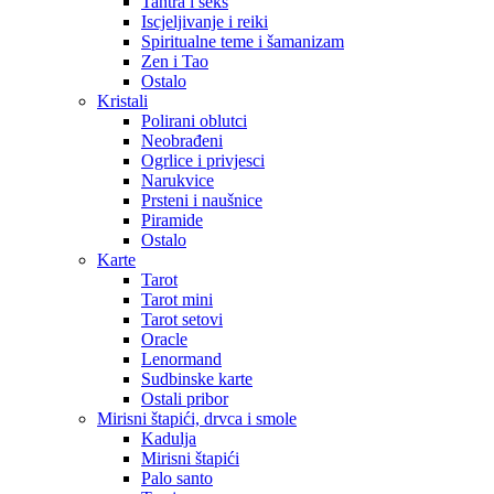
Tantra i seks
Iscjeljivanje i reiki
Spiritualne teme i šamanizam
Zen i Tao
Ostalo
Kristali
Polirani oblutci
Neobrađeni
Ogrlice i privjesci
Narukvice
Prsteni i naušnice
Piramide
Ostalo
Karte
Tarot
Tarot mini
Tarot setovi
Oracle
Lenormand
Sudbinske karte
Ostali pribor
Mirisni štapići, drvca i smole
Kadulja
Mirisni štapići
Palo santo