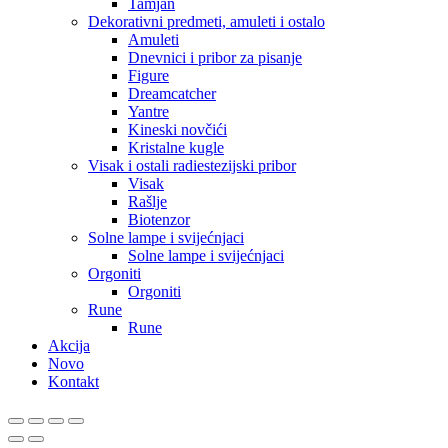
Tamjan
Dekorativni predmeti, amuleti i ostalo
Amuleti
Dnevnici i pribor za pisanje
Figure
Dreamcatcher
Yantre
Kineski novčići
Kristalne kugle
Visak i ostali radiestezijski pribor
Visak
Rašlje
Biotenzor
Solne lampe i svijećnjaci
Solne lampe i svijećnjaci
Orgoniti
Orgoniti
Rune
Rune
Akcija
Novo
Kontakt