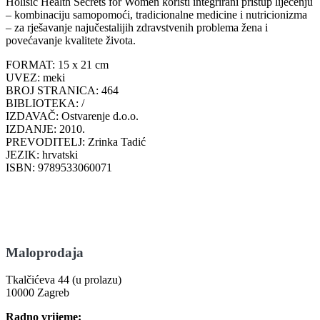
Holisic Health Secrets for Women koristi integrirani pristup liječenju
– kombinaciju samopomoći, tradicionalne medicine i nutricionizma
– za rješavanje najučestalijih zdravstvenih problema žena i
povećavanje kvalitete života.
FORMAT: 15 x 21 cm
UVEZ: meki
BROJ STRANICA: 464
BIBLIOTEKA: /
IZDAVAČ: Ostvarenje d.o.o.
IZDANJE: 2010.
PREVODITELJ: Zrinka Tadić
JEZIK: hrvatski
ISBN: 9789533060071
Maloprodaja
Tkalčićeva 44 (u prolazu)
10000 Zagreb
Radno vrijeme: