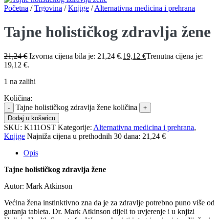
Početna
/
Trgovina
/
Knjige
/
Alternativna medicina i prehrana
Tajne holističkog zdravlja žene
21,24
€
Izvorna cijena bila je: 21,24 €.
19,12
€
Trenutna cijena je:
19,12 €.
1 na zalihi
Količina:
Tajne holističkog zdravlja žene količina
Dodaj u košaricu
SKU:
K111OST
Kategorije:
Alternativna medicina i prehrana
,
Knjige
Najniža cijena u prethodnih 30 dana:
21,24 €
Opis
Tajne holističkog zdravlja žene
Autor: Mark Atkinson
Većina žena instinktivno zna da je za zdravlje potrebno puno više od
gutanja tableta. Dr. Mark Atkinson dijeli to uvjerenje i u knjizi