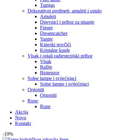
Tamjan
Dekorativni predmeti, amuleti i ostalo
Amuleti
Dnevnici i pribor za pisanje
Figure
Dreamcatcher
Yantre
Kineski novčići
Kristalne kugle
Visak i ostali radiestezijski pribor
Visak
Rašlje
Biotenzor
Solne lampe i svijećnjaci
Solne lampe i svijećnjaci
Orgoniti
Orgoniti
Rune
Rune
Akcija
Novo
Kontakt
-10%