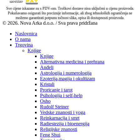
Sve cijene iskazane su s PDV-om. Troškovi dostave nisu uključeni u cijenu proizvoda.
Pokušavamo osigurati što preciznije informacije, ali zbog tehnoloških ograničenja ne
možemo garantirati potpunu točnost slika, opisa ili dostupnosti proizvoda.
© 2026. Nova Arka d.o.o. / Sva prava pridržana
Naslovnica
O nama
Trgovina
Knjige
Knjige
Alternativna medicina i prehrana
Anđeli
Astrologija i numerologija
Ezoterija,magija i okultizam
Kristali
Proricanje i tarot
Psihologija i self-help
Osho
Rudolf Steiner
Vedske znanosti i yoga
Reinkarnacija i smrt
Radiestezija i bioenergija
Religijske znanosti
Feng Shui