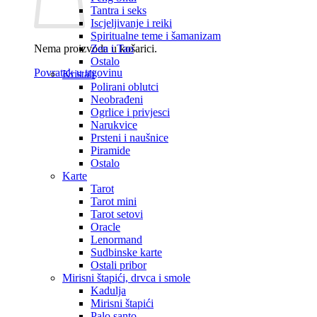
Tantra i seks
Iscjeljivanje i reiki
Spiritualne teme i šamanizam
Nema proizvoda u košarici.
Zen i Tao
Ostalo
Povratak u trgovinu
Kristali
Polirani oblutci
Neobrađeni
Ogrlice i privjesci
Narukvice
Prsteni i naušnice
Piramide
Ostalo
Karte
Tarot
Tarot mini
Tarot setovi
Oracle
Lenormand
Sudbinske karte
Ostali pribor
Mirisni štapići, drvca i smole
Kadulja
Mirisni štapići
Palo santo