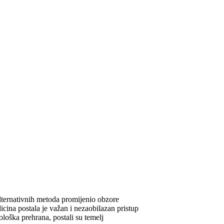
 alternativnih metoda promijenio obzore
icina postala je važan i nezaobilazan pristup
kološka prehrana, postali su temelj