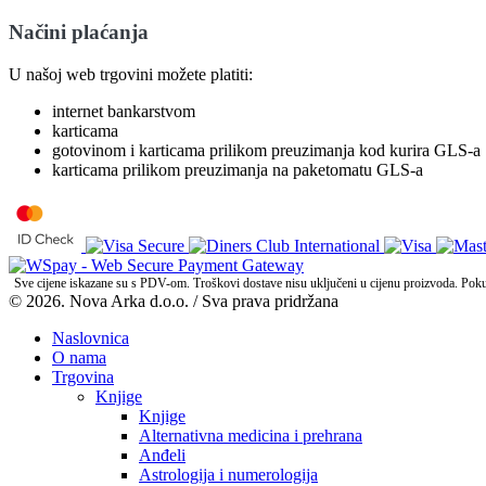
Načini plaćanja
U našoj web trgovini možete platiti:
internet bankarstvom
karticama
gotovinom i karticama prilikom preuzimanja kod kurira GLS-a
karticama prilikom preuzimanja na paketomatu GLS-a
Sve cijene iskazane su s PDV-om. Troškovi dostave nisu uključeni u cijenu proizvoda. Pokuša
© 2026. Nova Arka d.o.o. / Sva prava pridržana
Naslovnica
O nama
Trgovina
Knjige
Knjige
Alternativna medicina i prehrana
Anđeli
Astrologija i numerologija