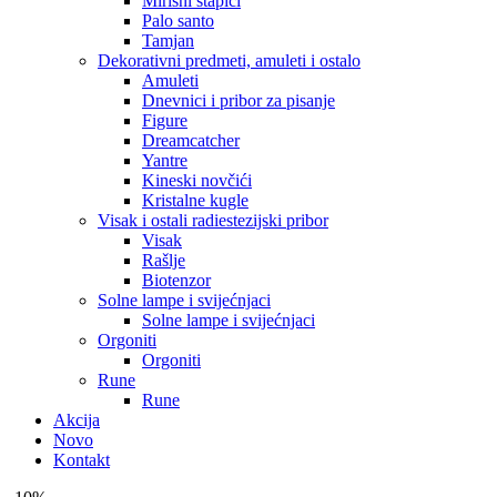
Mirisni štapići
Palo santo
Tamjan
Dekorativni predmeti, amuleti i ostalo
Amuleti
Dnevnici i pribor za pisanje
Figure
Dreamcatcher
Yantre
Kineski novčići
Kristalne kugle
Visak i ostali radiestezijski pribor
Visak
Rašlje
Biotenzor
Solne lampe i svijećnjaci
Solne lampe i svijećnjaci
Orgoniti
Orgoniti
Rune
Rune
Akcija
Novo
Kontakt