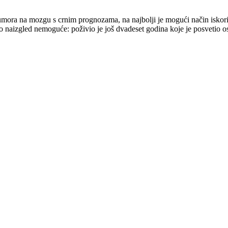
umora na mozgu s crnim prognozama, na najbolji je mogući način iskoris
tigao naizgled nemoguće: poživio je još dvadeset godina koje je posvetio 