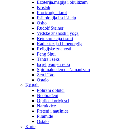
Ezoterija,magija i okultizam
Kristali
Proricanje i tarot
Psihologija i self-help
Osho
Rudolf Steiner
Vedske znanosti i yoga
Reinkarnacija i smrt
Radiestezija i bioenergija
Religijske znanosti
Feng Shui
Tantra i seks
Iscjeljivanje i reiki
Spiritualne teme i šamanizam
Zen i Tao
Ostalo
Kristali
Polirani oblutci
Neobrađeni
Ogrlice i privjesci
Narukvice
Prsteni i naušnice
Piramide
Ostalo
Karte