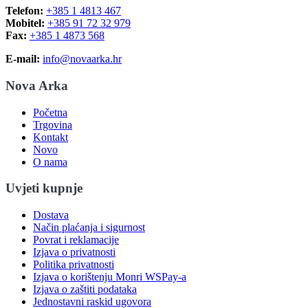
Telefon:
+385 1 4813 467
Mobitel:
+385 91 72 32 979
Fax:
+385 1 4873 568
E-mail:
info@novaarka.hr
Nova Arka
Početna
Trgovina
Kontakt
Novo
O nama
Uvjeti kupnje
Dostava
Način plaćanja i sigurnost
Povrat i reklamacije
Izjava o privatnosti
Politika privatnosti
Izjava o korištenju Monri WSPay-a
Izjava o zaštiti podataka
Jednostavni raskid ugovora