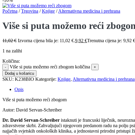
-10%
Početna
/
Trgovina
/
Knjige
/
Alternativna medicina i prehrana
Više si puta možemo reći zbogo
11,02
€
Izvorna cijena bila je: 11,02 €.
9,92
€
Trenutna cijena je: 9,92 €
1 na zalihi
Količina:
Više si puta možemo reći zbogom količina
Dodaj u košaricu
SKU:
K238BIO
Kategorije:
Knjige
,
Alternativna medicina i prehrana
Opis
Više si puta možemo reći zbogom
Autor: David Servan-Schreiber
Dr. David Servan-Schreiber
istaknuti je francuski liječnik, neurozn
zdravstvene skrbi. Zahvaljujući njegovom predanom radu na polju psihij
najjačih svjetskih onkoloških klinika, a jednostavni prirodni pristupi ži