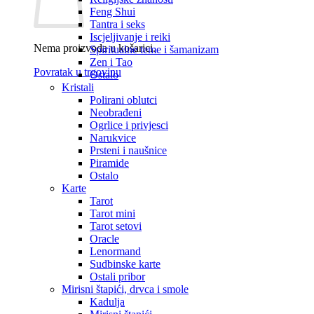
Feng Shui
Tantra i seks
Iscjeljivanje i reiki
Nema proizvoda u košarici.
Spiritualne teme i šamanizam
Zen i Tao
Povratak u trgovinu
Ostalo
Kristali
Polirani oblutci
Neobrađeni
Ogrlice i privjesci
Narukvice
Prsteni i naušnice
Piramide
Ostalo
Karte
Tarot
Tarot mini
Tarot setovi
Oracle
Lenormand
Sudbinske karte
Ostali pribor
Mirisni štapići, drvca i smole
Kadulja