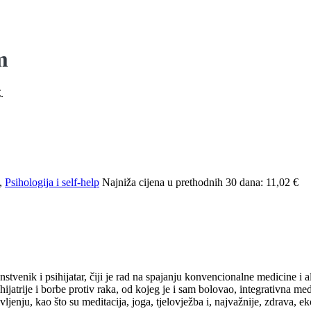
m
.
,
Psihologija i self-help
Najniža cijena u prethodnih 30 dana:
11,02 €
anstvenik i psihijatar, čiji je rad na spajanju konvencionalne medicine i
atrije i borbe protiv raka, od kojeg je i sam bolovao, integrativna med
vljenju, kao što su meditacija, joga, tjelovježba i, najvažnije, zdrava, e