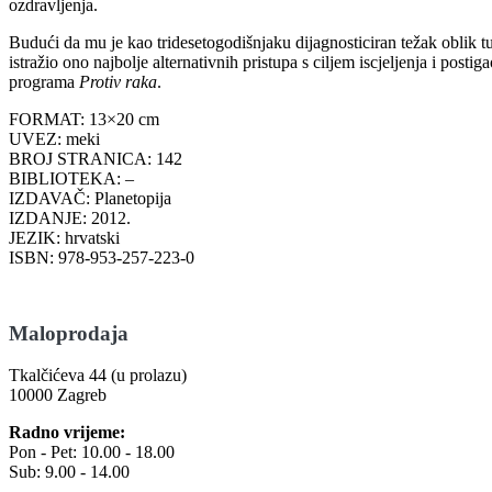
ozdravljenja.
Budući da mu je kao tridesetogodišnjaku dijagnosticiran težak oblik t
istražio ono najbolje alternativnih pristupa s ciljem iscjeljenja i pos
programa
Protiv raka
.
FORMAT: 13×20 cm
UVEZ: meki
BROJ STRANICA: 142
BIBLIOTEKA: –
IZDAVAČ: Planetopija
IZDANJE: 2012.
JEZIK: hrvatski
ISBN: 978-953-257-223-0
Maloprodaja
Tkalčićeva 44 (u prolazu)
10000 Zagreb
Radno vrijeme:
Pon - Pet: 10.00 - 18.00
Sub: 9.00 - 14.00