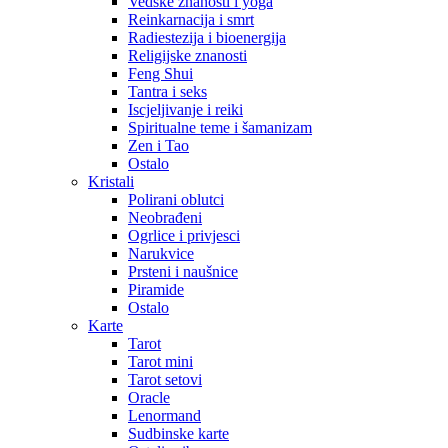
Vedske znanosti i yoga
Reinkarnacija i smrt
Radiestezija i bioenergija
Religijske znanosti
Feng Shui
Tantra i seks
Iscjeljivanje i reiki
Spiritualne teme i šamanizam
Zen i Tao
Ostalo
Kristali
Polirani oblutci
Neobrađeni
Ogrlice i privjesci
Narukvice
Prsteni i naušnice
Piramide
Ostalo
Karte
Tarot
Tarot mini
Tarot setovi
Oracle
Lenormand
Sudbinske karte