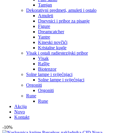
Tamjan
Dekorativni predmeti, amuleti i ostalo
Amuleti
Dnevnici i pribor za pisanje
Figure
Dreamcatcher
Yantre
Kineski novčići
Kristalne kugle
Visak i ostali radiestezijski pribor
Visak
Rašlje
Biotenzor
Solne lampe i svijećnjaci
Solne lampe i svijećnjaci
Orgoniti
Orgoniti
Rune
Rune
Akcija
Novo
Kontakt
-10%