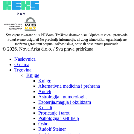
Sve cijene iskazane su s PDV-om. Troškovi dostave nisu uključeni u cijenu proizvoda.
Pokušavamo osigurati što preciznije informacije, ali zbog tehnoloških ograničenja ne
možemo garantirati potpunu točnost slika, opisa ili dostupnosti proizvoda.
© 2026. Nova Arka d.o.o. / Sva prava pridržana
Naslovnica
O nama
Trgovina
Knjige
Knjige
Alternativna medicina i prehrana
Anđeli
Astrologija i numerologija
Ezoterija,magija i okultizam
Kristali
Proricanje i tarot
Psihologija i self-help
Osho
Rudolf Steiner