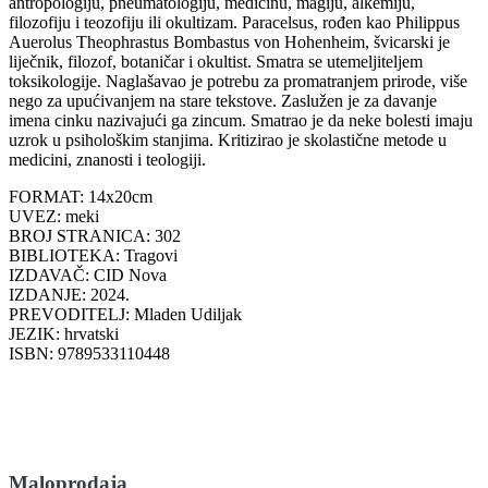
antropologiju, pneumatologiju, medicinu, magiju, alkemiju,
filozofiju i teozofiju ili okultizam. Paracelsus, rođen kao Philippus
Auerolus Theophrastus Bombastus von Hohenheim, švicarski je
liječnik, filozof, botaničar i okultist. Smatra se utemeljiteljem
toksikologije. Naglašavao je potrebu za promatranjem prirode, više
nego za upućivanjem na stare tekstove. Zaslužen je za davanje
imena cinku nazivajući ga zincum. Smatrao je da neke bolesti imaju
uzrok u psihološkim stanjima. Kritizirao je skolastične metode u
medicini, znanosti i teologiji.
FORMAT: 14x20cm
UVEZ: meki
BROJ STRANICA: 302
BIBLIOTEKA: Tragovi
IZDAVAČ: CID Nova
IZDANJE: 2024.
PREVODITELJ: Mladen Udiljak
JEZIK: hrvatski
ISBN: 9789533110448
Maloprodaja