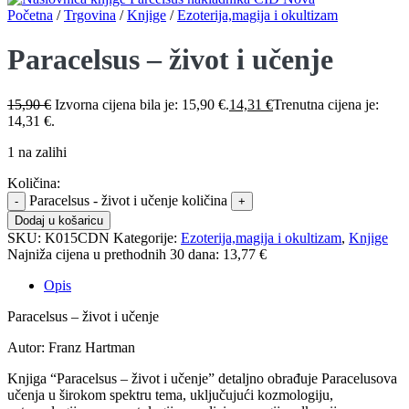
Početna
/
Trgovina
/
Knjige
/
Ezoterija,magija i okultizam
Paracelsus – život i učenje
15,90
€
Izvorna cijena bila je: 15,90 €.
14,31
€
Trenutna cijena je:
14,31 €.
1 na zalihi
Količina:
Paracelsus - život i učenje količina
Dodaj u košaricu
SKU:
K015CDN
Kategorije:
Ezoterija,magija i okultizam
,
Knjige
Najniža cijena u prethodnih 30 dana:
13,77 €
Opis
Paracelsus – život i učenje
Autor: Franz Hartman
Knjiga “Paracelsus – život i učenje” detaljno obrađuje Paracelusova
učenja u širokom spektru tema, uključujući kozmologiju,