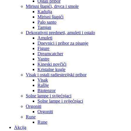
Ostali pribor
Mirisni štapići, drvca i smole
Kadulja
Mirisni štapići
Palo santo
Tamjan
Dekorativni predmeti, amuleti i ostalo
Amuleti
Dnevnici i pribor za pisanje
Figure
Dreamcatcher
Yantre
Kineski novčići
Kristalne kugle
Visak i ostali radiestezijski pribor
Visak
Rašlje
Biotenzor
Solne lampe i svijećnjaci
Solne lampe i svijećnjaci
Orgoniti
Orgoniti
Rune
Rune
Akcija