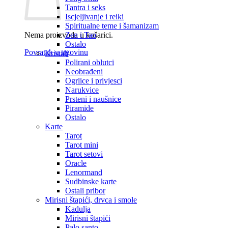
Tantra i seks
Iscjeljivanje i reiki
Spiritualne teme i šamanizam
Nema proizvoda u košarici.
Zen i Tao
Ostalo
Povratak u trgovinu
Kristali
Polirani oblutci
Neobrađeni
Ogrlice i privjesci
Narukvice
Prsteni i naušnice
Piramide
Ostalo
Karte
Tarot
Tarot mini
Tarot setovi
Oracle
Lenormand
Sudbinske karte
Ostali pribor
Mirisni štapići, drvca i smole
Kadulja
Mirisni štapići
Palo santo