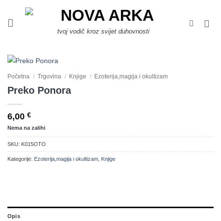
Skip
to
content
tvoj vodič kroz svijet duhovnosti
Početna
/
Trgovina
/
Knjige
/
Ezoterija,magija i okultizam
Preko Ponora
6,00
€
Nema na zalihi
SKU:
K015OTO
Kategorije:
Ezoterija,magija i okultizam
,
Knjige
Opis