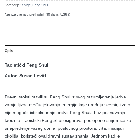
Kategorije:
Knjige
,
Feng Shui
Najniža cijena u prethodnih 30 dana:
8,36 €
Opis
Taoistički Feng Shui
Autor: Susan Levitt
Drevni taoisti razvili su Feng Shui iz svog razumijevanja jedva
zamjetljivog međudjelovanja energija koje uređuju svemir, i zato
nije moguće istinsko majstorstvo Feng Shuia bez poznavanja
taoizma. Taoistički Feng Shui osigurava postepene smjernice za
unapređenje vašeg doma, poslovnog prostora, vrta, imanja i
okoliša, koristeći ovaj drevni sustav znanja. Jednom kad je