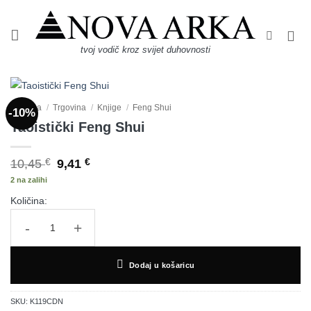
Skip
to
content
tvoj vodič kroz svijet duhovnosti
Početna
/
Trgovina
/
Knjige
/
Feng Shui
-10%
Taoistički Feng Shui
Izvorna
Trenutna
10,45
€
9,41
€
cijena
cijena
2 na zalihi
bila
je:
je:
9,41 €.
10,45 €.
Količina:
Taoistički Feng Shui količina
Dodaj u košaricu
SKU:
K119CDN