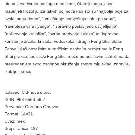
utemeljena čvrsta podloga u taoizmu, čitatelji mogu jasno
razumjeti filozofiju iza takvih pojmova kao što su “najbolje boje za
svaku sobu doma”, “smještanje namještaja sobu po sobu”,
“ravnoteža vina i yanga”, “ispravno postavljeno osvjetljenje”,
“oblikovanje krajolika”, “svrha predvorja i ulaza” te “ispravno
korištenje zrcala, kristala, vodoskoka i drugih Feng Shui alata.
Zahvaljujući opsežnim autoričinim osobnim primjerima iz Feng
Shui prakse, taoistički Feng Shui može pomoći svim čitateljima da
preuređenjem svog osobnog okruženja stvore mir, sklad, zdravlje,
izobilje i sreću.
Izdavač: Cid-nova d.o.o.
ISBN: 953-6566-56-7
Preveo/la: Gordana Graovac
Format: 14×21
Uvez: meki
Broj stranica: 197