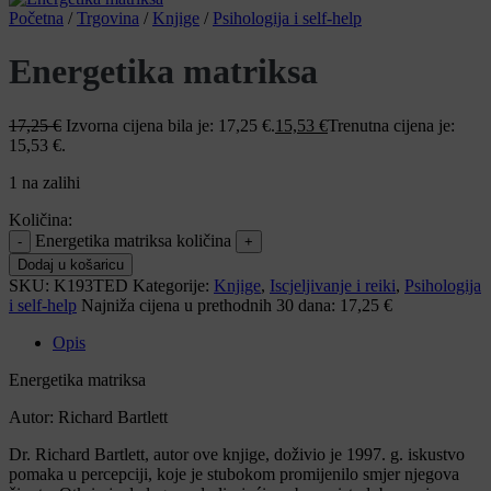
Početna
/
Trgovina
/
Knjige
/
Psihologija i self-help
Energetika matriksa
17,25
€
Izvorna cijena bila je: 17,25 €.
15,53
€
Trenutna cijena je:
15,53 €.
1 na zalihi
Količina:
Energetika matriksa količina
Dodaj u košaricu
SKU:
K193TED
Kategorije:
Knjige
,
Iscjeljivanje i reiki
,
Psihologija
i self-help
Najniža cijena u prethodnih 30 dana:
17,25 €
Opis
Energetika matriksa
Autor: Richard Bartlett
Dr. Richard Bartlett, autor ove knjige, doživio je 1997. g. iskustvo
pomaka u percepciji, koje je stubokom promijenilo smjer njegova