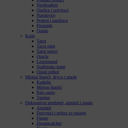
Neobrađeni
Ogrlice i privjesci
Narukvice
Prsteni i naušnice
Piramide
Ostalo
Karte
Tarot
Tarot mini
Tarot setovi
Oracle
Lenormand
Sudbinske karte
Ostali pribor
Mirisni štapići, drvca i smole
Kadulja
Mirisni štapići
Palo santo
Tamjan
Dekorativni predmeti, amuleti i ostalo
Amuleti
Dnevnici i pribor za pisanje
Figure
Dreamcatcher