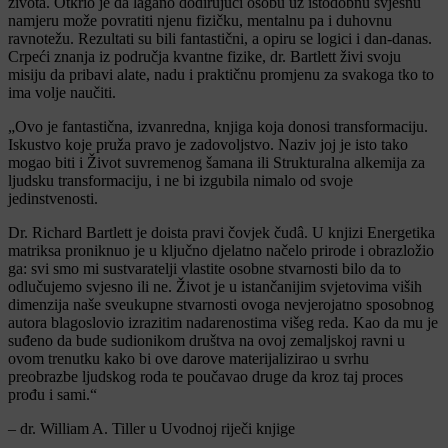
života. Otkrio je da lagano dodirujući osobu uz istodobnu svjesnu
namjeru može povratiti njenu fizičku, mentalnu pa i duhovnu
ravnotežu. Rezultati su bili fantastični, a opiru se logici i dan-danas.
Crpeći znanja iz područja kvantne fizike, dr. Bartlett živi svoju
misiju da pribavi alate, nadu i praktičnu promjenu za svakoga tko to
ima volje naučiti.
„Ovo je fantastična, izvanredna, knjiga koja donosi transformaciju.
Iskustvo koje pruža pravo je zadovoljstvo. Naziv joj je isto tako
mogao biti i Život suvremenog šamana ili Strukturalna alkemija za
ljudsku transformaciju, i ne bi izgubila nimalo od svoje
jedinstvenosti.
Dr. Richard Bartlett je doista pravi čovjek čudâ. U knjizi Energetika
matriksa proniknuo je u ključno djelatno načelo prirode i obrazložio
ga: svi smo mi sustvaratelji vlastite osobne stvarnosti bilo da to
odlučujemo svjesno ili ne. Život je u istančanijim svjetovima viših
dimenzija naše sveukupne stvarnosti ovoga nevjerojatno sposobnog
autora blagoslovio izrazitim nadarenostima višeg reda. Kao da mu je
suđeno da bude sudionikom društva na ovoj zemaljskoj ravni u
ovom trenutku kako bi ove darove materijalizirao u svrhu
preobrazbe ljudskog roda te poučavao druge da kroz taj proces
prođu i sami.“
– dr. William A. Tiller u Uvodnoj riječi knjige