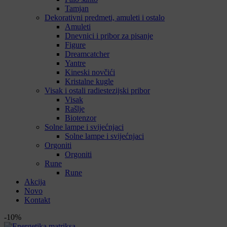
Tamjan
Dekorativni predmeti, amuleti i ostalo
Amuleti
Dnevnici i pribor za pisanje
Figure
Dreamcatcher
Yantre
Kineski novčići
Kristalne kugle
Visak i ostali radiestezijski pribor
Visak
Rašlje
Biotenzor
Solne lampe i svijećnjaci
Solne lampe i svijećnjaci
Orgoniti
Orgoniti
Rune
Rune
Akcija
Novo
Kontakt
-10%