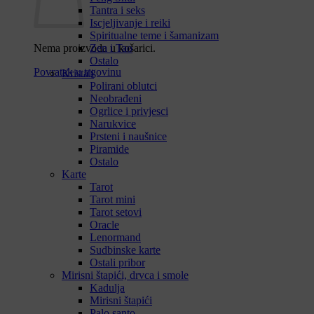
Tantra i seks
Iscjeljivanje i reiki
Spiritualne teme i šamanizam
Nema proizvoda u košarici.
Zen i Tao
Ostalo
Povratak u trgovinu
Kristali
Polirani oblutci
Neobrađeni
Ogrlice i privjesci
Narukvice
Prsteni i naušnice
Piramide
Ostalo
Karte
Tarot
Tarot mini
Tarot setovi
Oracle
Lenormand
Sudbinske karte
Ostali pribor
Mirisni štapići, drvca i smole
Kadulja
Mirisni štapići
Palo santo