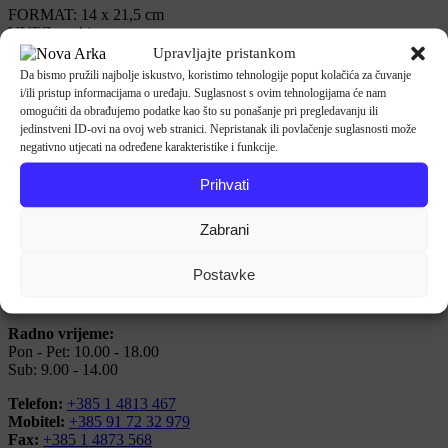
FORMAT: 14 x 21,5 cm
UVEZ: meki
BROJ STRANICA: 226
Upravljajte pristankom
BIBLIOTEKA: –
Da bismo pružili najbolje iskustvo, koristimo tehnologije poput kolačića za čuvanje
IZDAVAČ: TELEDISK
i/ili pristup informacijama o uređaju. Suglasnost s ovim tehnologijama će nam
IZDANJE: 2013.
omogućiti da obrađujemo podatke kao što su ponašanje pri pregledavanju ili
PREVODITELJ: Maja Cioni
jedinstveni ID-ovi na ovoj web stranici. Nepristanak ili povlačenje suglasnosti može
JEZIK: hrvatski
negativno utjecati na određene karakteristike i funkcije.
ISBN: 9789537903107
Prihvati
Zabrani
Maloprodaja
Postavke
Tkalčićeva 44 (u prolazu)
10000 Zagreb
Radno vrijeme:
Pon - Pet: 10.00 - 18.00
Sub: 9.00 - 14.00
Telefon:
+385 1 4813 467
Mobitel:
+385 91 72 32 979
Fax:
+385 1 4873 568