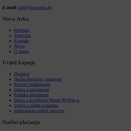
E-mail:
info@novaarka.hr
Nova Arka
Početna
Trgovina
Kontakt
Novo
O nama
Uvjeti kupnje
Dostava
Način plaćanja i sigurnost
Povrat i reklamacije
Izjava o privatnosti
Politika privatnosti
Izjava o korištenju Monri WSPay-a
Izjava o zaštiti podataka
Jednostavni raskid ugovora
Načini plaćanja