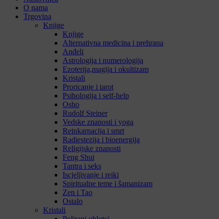
O nama
Trgovina
Knjige
Knjige
Alternativna medicina i prehrana
Anđeli
Astrologija i numerologija
Ezoterija,magija i okultizam
Kristali
Proricanje i tarot
Psihologija i self-help
Osho
Rudolf Steiner
Vedske znanosti i yoga
Reinkarnacija i smrt
Radiestezija i bioenergija
Religijske znanosti
Feng Shui
Tantra i seks
Iscjeljivanje i reiki
Spiritualne teme i šamanizam
Zen i Tao
Ostalo
Kristali
Polirani oblutci