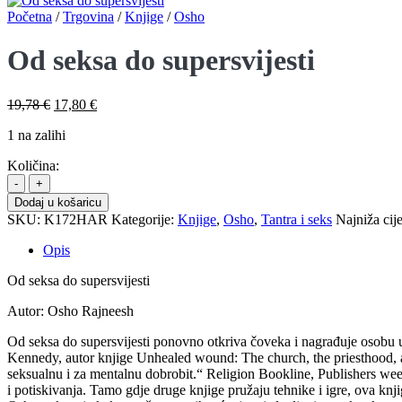
Početna
/
Trgovina
/
Knjige
/
Osho
Od seksa do supersvijesti
Izvorna
Trenutna
19,78
€
17,80
€
cijena
cijena
1 na zalihi
bila
je:
je:
17,80 €.
Količina:
19,78 €.
Od
seksa
Dodaj u košaricu
do
SKU:
K172HAR
Kategorije:
Knjige
,
Osho
,
Tantra i seks
Najniža cij
supersvijesti
količina
Opis
Od seksa do supersvijesti
Autor: Osho Rajneesh
Od seksa do supersvijesti ponovno otkriva čoveka i nagrađuje osobu u
Kennedy, autor knjige Unhealed wound: The church, the priesthood, and
seksualnu i za mentalnu dobrobit.“ Religion Bookline, Publishers week
i potiskivanja. Tamo gdje druge knjige pružaju tehnike i igre, ova kn