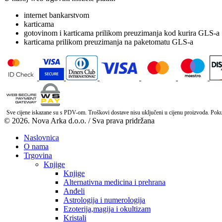
internet bankarstvom
karticama
gotovinom i karticama prilikom preuzimanja kod kurira GLS-a
karticama prilikom preuzimanja na paketomatu GLS-a
Sve cijene iskazane su s PDV-om. Troškovi dostave nisu uključeni u cijenu proizvoda. Pokuša
© 2026. Nova Arka d.o.o. / Sva prava pridržana
Naslovnica
O nama
Trgovina
Knjige
Knjige
Alternativna medicina i prehrana
Anđeli
Astrologija i numerologija
Ezoterija,magija i okultizam
Kristali