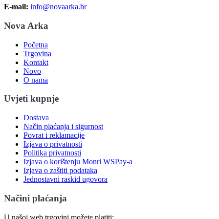
E-mail:
info@novaarka.hr
Nova Arka
Početna
Trgovina
Kontakt
Novo
O nama
Uvjeti kupnje
Dostava
Način plaćanja i sigurnost
Povrat i reklamacije
Izjava o privatnosti
Politika privatnosti
Izjava o korištenju Monri WSPay-a
Izjava o zaštiti podataka
Jednostavni raskid ugovora
Načini plaćanja
U našoj web trgovini možete platiti: