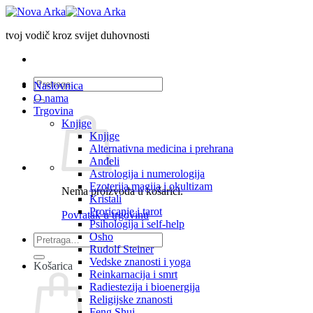
Skip
to
tvoj vodič kroz svijet duhovnosti
content
Pretraži:
Naslovnica
O nama
Trgovina
Knjige
Knjige
Alternativna medicina i prehrana
Anđeli
Astrologija i numerologija
Ezoterija,magija i okultizam
Nema proizvoda u košarici.
Kristali
Proricanje i tarot
Povratak u trgovinu
Psihologija i self-help
Osho
Pretraži:
Rudolf Steiner
Vedske znanosti i yoga
Košarica
Reinkarnacija i smrt
Radiestezija i bioenergija
Religijske znanosti
Feng Shui