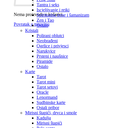
Tantra i seks
Iscjeljivanje i reiki
Nema proizvoda u košarici.
Spiritualne teme i šamanizam
Zen i Tao
Povratak u trgovinu
Ostalo
Kristali
Polirani oblutci
Neobrađeni
Ogrlice i privjesci
Narukvice
Prsteni i naušnice
Piramide
Ostalo
Karte
Tarot
Tarot mini
Tarot setovi
Oracle
Lenormand
Sudbinske karte
Ostali pribor
Mirisni štapići, drvca i smole
Kadulja
Mirisni štapići