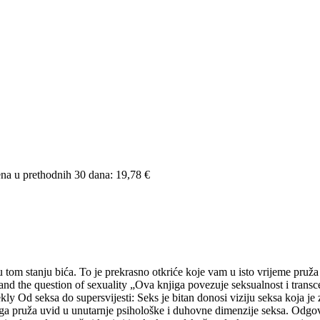
ena u prethodnih 30 dana:
19,78 €
 tom stanju bića. To je prekrasno otkriće koje vam u isto vrijeme pruž
 the question of sexuality „Ova knjiga povezuje seksualnost i transcend
ly Od seksa do supersvijesti: Seks je bitan donosi viziju seksa koja je 
jiga pruža uvid u unutarnje psihološke i duhovne dimenzije seksa. Odgov