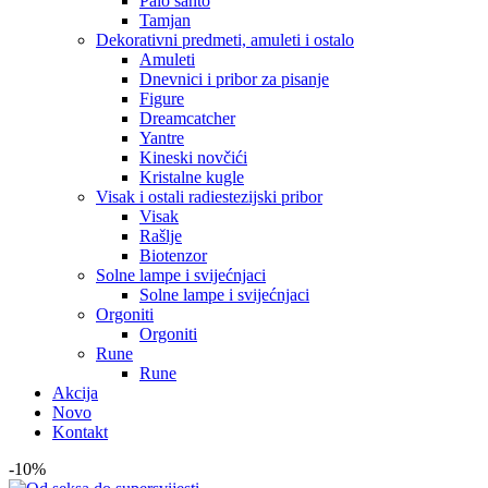
Palo santo
Tamjan
Dekorativni predmeti, amuleti i ostalo
Amuleti
Dnevnici i pribor za pisanje
Figure
Dreamcatcher
Yantre
Kineski novčići
Kristalne kugle
Visak i ostali radiestezijski pribor
Visak
Rašlje
Biotenzor
Solne lampe i svijećnjaci
Solne lampe i svijećnjaci
Orgoniti
Orgoniti
Rune
Rune
Akcija
Novo
Kontakt
-10%