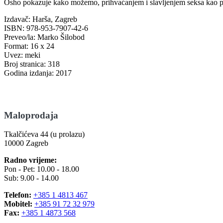
Osho pokazuje kako možemo, prihvaćanjem i slavljenjem seksa kao prir
Izdavač: Harša, Zagreb
ISBN: 978-953-7907-42-6
Preveo/la: Marko Šilobod
Format: 16 x 24
Uvez: meki
Broj stranica: 318
Godina izdanja: 2017
Maloprodaja
Tkalčićeva 44 (u prolazu)
10000 Zagreb
Radno vrijeme:
Pon - Pet: 10.00 - 18.00
Sub: 9.00 - 14.00
Telefon:
+385 1 4813 467
Mobitel:
+385 91 72 32 979
Fax:
+385 1 4873 568