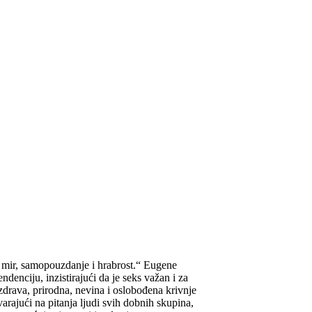
a mir, samopouzdanje i hrabrost.“ Eugene
enciju, inzistirajući da je seks važan i za
zdrava, prirodna, nevina i oslobođena krivnje
arajući na pitanja ljudi svih dobnih skupina,