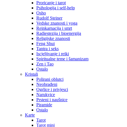
Proricanje i tarot
Psihologija i self-help
Osho
Rudolf Steiner
Vedske znanosti i yoga
Reinkarnacija i smrt
Radiestezija i bioenergija
Religijske znanosti
Feng Shui
Tantra i seks
Iscjeljivanje i reiki
Spiritualne teme i šamanizam
Zen i Tao
Ostalo
Kristali
Polirani oblutci
Neobrađeni
Ogrlice i privjesci
Narukvice
Prsteni i naušnice
Piramide
Ostalo
Karte
Tarot
Tarot mini