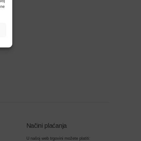
voj
ene
Načini plaćanja
U našoj web trgovini možete platiti: