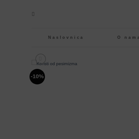
Skip
to
content
Naslovnica
O nam
-10%