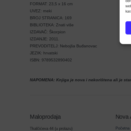
obr
FORMAT: 23,5 x 16 cm
web
UVEZ: meki
kar
BROJ STRANICA: 169
BIBLIOTEKA: Znati više
IZDAVAČ: Škorpion
IZDANJE: 2011.
PREVODITELJ: Nebojša Buđanovac
JEZIK: hrvatski
ISBN: 9789532890402
NAPOMENA: Knjiga je nova i nekorištena ali je sta
Maloprodaja
Nova 
Početna
Tkalčićeva 44 (u prolazu)