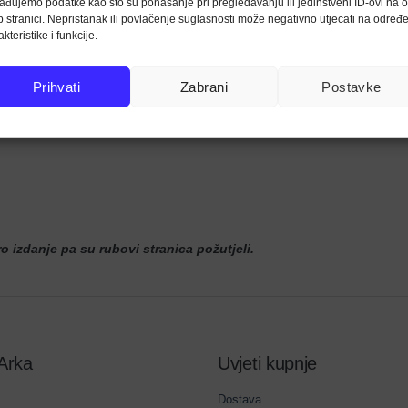
ađujemo podatke kao što su ponašanje pri pregledavanju ili jedinstveni ID-ovi na o
 stranici. Nepristanak ili povlačenje suglasnosti može negativno utjecati na određ
akteristike i funkcije.
Prihvati
Zabrani
Postavke
ro izdanje pa su rubovi stranica požutjeli.
Arka
Uvjeti kupnje
Dostava