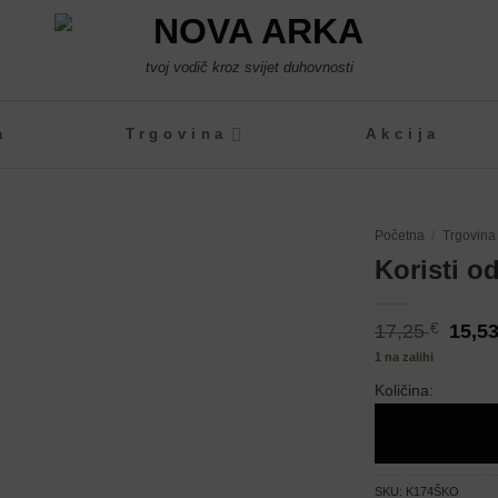
tvoj vodič kroz svijet duhovnosti
a
Trgovina
Akcija
Početna
/
Trgovina
Koristi o
Izvorn
17,25
€
15,5
cijena
1 na zalihi
bila
je:
17,25 
Količina:
SKU:
K174ŠKO