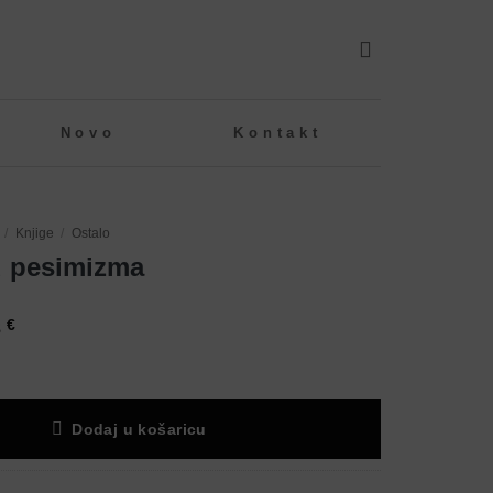
Novo
Kontakt
/
Knjige
/
Ostalo
d pesimizma
a
Trenutna
3
€
cijena
je:
15,53 €.
€.
Dodaj u košaricu