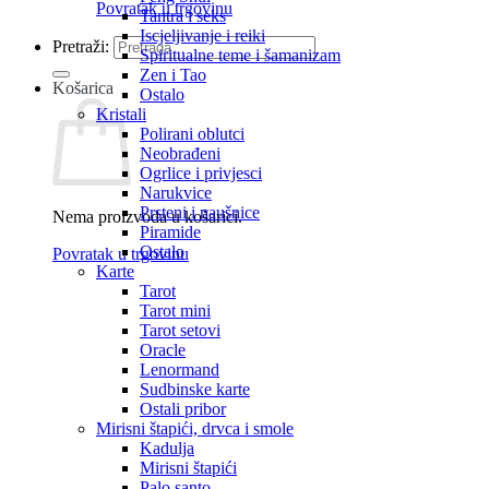
Povratak u trgovinu
Tantra i seks
Iscjeljivanje i reiki
Pretraži:
Spiritualne teme i šamanizam
Zen i Tao
Košarica
Ostalo
Kristali
Polirani oblutci
Neobrađeni
Ogrlice i privjesci
Narukvice
Prsteni i naušnice
Nema proizvoda u košarici.
Piramide
Ostalo
Povratak u trgovinu
Karte
Tarot
Tarot mini
Tarot setovi
Oracle
Lenormand
Sudbinske karte
Ostali pribor
Mirisni štapići, drvca i smole
Kadulja
Mirisni štapići
Palo santo