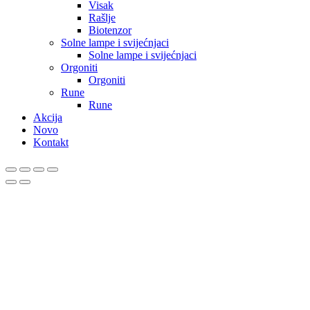
Visak
Rašlje
Biotenzor
Solne lampe i svijećnjaci
Solne lampe i svijećnjaci
Orgoniti
Orgoniti
Rune
Rune
Akcija
Novo
Kontakt