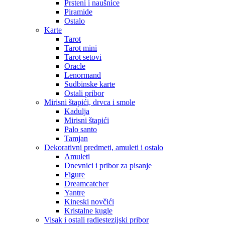
Prsteni i naušnice
Piramide
Ostalo
Karte
Tarot
Tarot mini
Tarot setovi
Oracle
Lenormand
Sudbinske karte
Ostali pribor
Mirisni štapići, drvca i smole
Kadulja
Mirisni štapići
Palo santo
Tamjan
Dekorativni predmeti, amuleti i ostalo
Amuleti
Dnevnici i pribor za pisanje
Figure
Dreamcatcher
Yantre
Kineski novčići
Kristalne kugle
Visak i ostali radiestezijski pribor