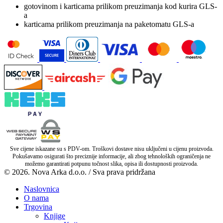
gotovinom i karticama prilikom preuzimanja kod kurira GLS-
a
karticama prilikom preuzimanja na paketomatu GLS-a
Sve cijene iskazane su s PDV-om. Troškovi dostave nisu uključeni u cijenu proizvoda.
Pokušavamo osigurati što preciznije informacije, ali zbog tehnoloških ograničenja ne
možemo garantirati potpunu točnost slika, opisa ili dostupnosti proizvoda.
© 2026. Nova Arka d.o.o. / Sva prava pridržana
Naslovnica
O nama
Trgovina
Knjige