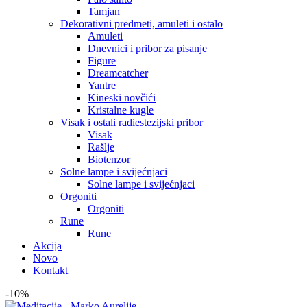
Tamjan
Dekorativni predmeti, amuleti i ostalo
Amuleti
Dnevnici i pribor za pisanje
Figure
Dreamcatcher
Yantre
Kineski novčići
Kristalne kugle
Visak i ostali radiestezijski pribor
Visak
Rašlje
Biotenzor
Solne lampe i svijećnjaci
Solne lampe i svijećnjaci
Orgoniti
Orgoniti
Rune
Rune
Akcija
Novo
Kontakt
-10%