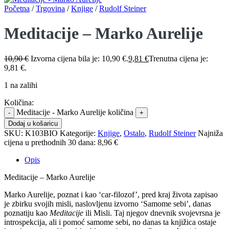
Početna
/
Trgovina
/
Knjige
/
Rudolf Steiner
Meditacije – Marko Aurelije
10,90
€
Izvorna cijena bila je: 10,90 €.
9,81
€
Trenutna cijena je:
9,81 €.
1 na zalihi
Količina:
Meditacije - Marko Aurelije količina
Dodaj u košaricu
SKU:
K103BIO
Kategorije:
Knjige
,
Ostalo
,
Rudolf Steiner
Najniža
cijena u prethodnih 30 dana:
8,96 €
Opis
Meditacije – Marko Aurelije
Marko Aurelije, poznat i kao ‘car-filozof’, pred kraj života zapisao
je zbirku svojih misli, naslovljenu izvorno ‘Samome sebi’, danas
poznatiju kao
Meditacije
ili Misli. Taj njegov dnevnik svojevrsna je
introspekcija, ali i pomoć samome sebi, no danas ta knjižica ostaje