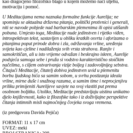
kao dragocjeno filozofsko blago u kojem možemo naći utjehu,
motivaciju i pomoć.
U Meditacijama nema naznaka formalne funkcije Aurelija; ne
spominju se aktualna državna pitanja, politički protivnici i generali,
niti se navode pobjede nad barbarskim plemenima ili opisi utišanih
pobuna. Umjesto toga, Meditacije
nude jedinstven i rijetko viđen,
introspektivan tekst, sastavljen u obliku kratkih osvrta i aforizama o
pitanjima poput prirode dobra i zla, održavanja vrline, uređenja
svijeta kao cjeline i nadilaženja svih vrsta strahova. Ranjiv i
samokritičan, ali u isto vrijeme odvažan i beskrajno iskren, Aurelije
podsjeća samoga sebe i pruža si vodstvo karakteristično stoičkim
načelima, s ciljem ostvarivanja vizije boljeg i zadovoljnijeg sebstva.
Čitajući Meditacije, čitatelj dobiva jedinstven uvid u plemenitu
borbu ljudskog bića sa samim sobom, u svrhu postizanja ideala
vrline, mirne duše i snažnog razuma, a samim time i neprocjenjivu
priliku primijeniti Aurelijeve savjete na svoj vlastiti put prema
osobnom boljitku. Utoliko,
Meditacije
predstavljaju uistinu unikatno
djelo književnosti, kako iz filozofske tako i iz doživljajne perspektive
čitanja intimnih misli najmoćnijeg čovjeka svoga vremena.
(iz predgovora Davida Pejića)
FORMAT: 11 x 17 cm
UVEZ: meki