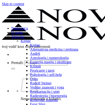
Skip to content
Naslovnica
O nama
Trgovina
Knjige
Knjige
tvoj vodič kroz svijet duhovnosti
Alternativna medicina i prehrana
Anđeli
Astrologija i numerologija
Ezoterija,magija i okultizam
Pretraži:
Kristali
Proricanje i tarot
Psihologija i self-help
Osho
Rudolf Steiner
Vedske znanosti i yoga
Reinkarnacija i smrt
Radiestezija i bioenergija
Nema proizvoda u košarici.
Religijske znanosti
Feng Shui