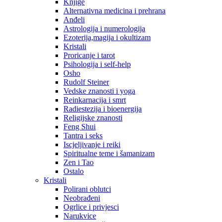
Knjige
Alternativna medicina i prehrana
Anđeli
Astrologija i numerologija
Ezoterija,magija i okultizam
Kristali
Proricanje i tarot
Psihologija i self-help
Osho
Rudolf Steiner
Vedske znanosti i yoga
Reinkarnacija i smrt
Radiestezija i bioenergija
Religijske znanosti
Feng Shui
Tantra i seks
Iscjeljivanje i reiki
Spiritualne teme i šamanizam
Zen i Tao
Ostalo
Kristali
Polirani oblutci
Neobrađeni
Ogrlice i privjesci
Narukvice