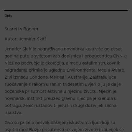
Opis
Susreti s Bogom
Autor: Jennifer Skiff
Jennifer Skiff je nagrađivana novinarka koja više od deset
godina putuje svijetom kao dopisnica i producentica CNN-a.
Njezino područje je ekologija, a među ostalim strukovnik
nagradama primila je uglednu Environmental Media Award.
Živi između Londona, Mainea i Australije. Zastrašujuće
suočavanje s rakom u ranim tridesetim uvjerilo ju je da je
božanska prisutnost aktivna u njezinu životu. Njezin je
novinarski instinkt preuzeo glavnu riječ pa je krenula u
potragu, želeći ustanoviti jesu li i drugi doživljeli slična
iskustva.
Ovo su priče o nesvakidašnjem iskustvima ljudi koji su
osjetili moć Božje prisutnosti u svojem životu i zauvijek se