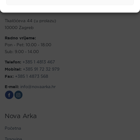
Maloprodaja
Tkalčićeva 44 (u prolazu)
10000 Zagreb
Radno vrijeme:
Pon - Pet: 10.00 - 18.00
Sub: 9.00 - 14.00
Telefon:
+385 1 4813 467
Mobitel:
+385 91 72 32 979
Fax:
+385 1 4873 568
E-mail:
info@novaarka.hr
Nova Arka
Početna
Trgovina