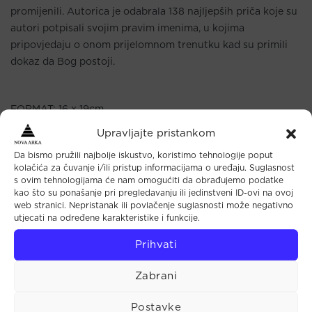
promijenili. Autorica je odabrala 138 najljepših priča koje su
autori potpisali svojim pravim imenima, u kojima
pripovjedaju o onom prijelomnom trenutku kad su primili
dokaz da Bog postoji.
FORMAT: 16 x 19cm
UVEZ: meki
Upravljajte pristankom
BROJ STRANICA: 279
Da bismo pružili najbolje iskustvo, koristimo tehnologije poput
BIBLIOTEKA: Biblioteka Osjetila i osjećaji
kolačića za čuvanje i/ili pristup informacijama o uređaju. Suglasnost
IZDAVAČ: Planetopija
s ovim tehnologijama će nam omogućiti da obrađujemo podatke
IZDANJE: 2008.
kao što su ponašanje pri pregledavanju ili jedinstveni ID-ovi na ovoj
web stranici. Nepristanak ili povlačenje suglasnosti može negativno
PREVODITELJ: Aleksandra Barlović
utjecati na određene karakteristike i funkcije.
JEZIK: hrvatski
ISBN: 978-953-257-125-7
Prihvati
Zabrani
Postavke