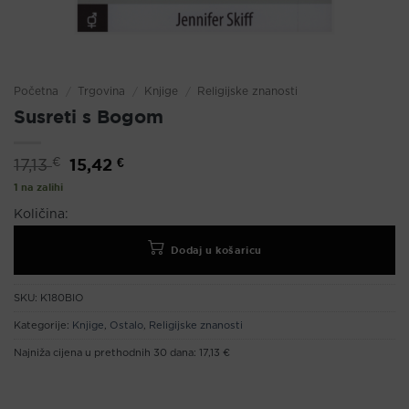
Početna
/
Trgovina
/
Knjige
/
Religijske znanosti
Susreti s Bogom
Izvorna
15,42
€
Trenutna
€
17,13
cijena
cijena
bila
je:
1 na zalihi
je:
15,42 €.
17,13 €.
Količina:
Dodaj u košaricu
SKU:
K180BIO
Kategorije:
Knjige
,
Ostalo
,
Religijske znanosti
Najniža cijena u prethodnih 30 dana:
17,13 €