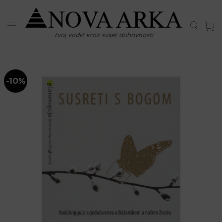
Skip
to
content
tvoj vodič kroz svijet duhovnosti
-10%