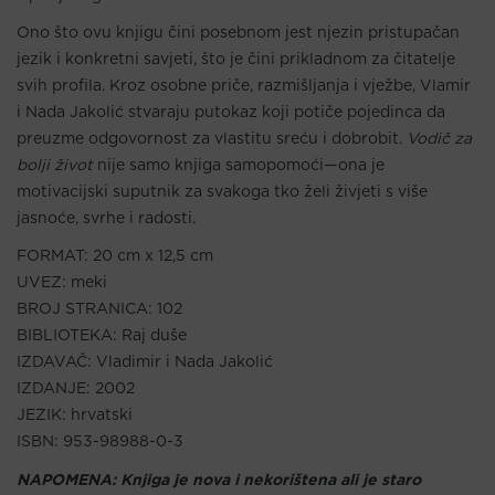
Ono što ovu knjigu čini posebnom jest njezin pristupačan
jezik i konkretni savjeti, što je čini prikladnom za čitatelje
svih profila. Kroz osobne priče, razmišljanja i vježbe, Vlamir
i Nada Jakolić stvaraju putokaz koji potiče pojedinca da
preuzme odgovornost za vlastitu sreću i dobrobit.
Vodič za
bolji život
nije samo knjiga samopomoći—ona je
motivacijski suputnik za svakoga tko želi živjeti s više
jasnoće, svrhe i radosti.
FORMAT: 20 cm x 12,5 cm
UVEZ: meki
BROJ STRANICA: 102
BIBLIOTEKA: Raj duše
IZDAVAČ: Vladimir i Nada Jakolić
IZDANJE: 2002
JEZIK: hrvatski
ISBN: 953-98988-0-3
NAPOMENA: Knjiga je nova i nekorištena ali je staro