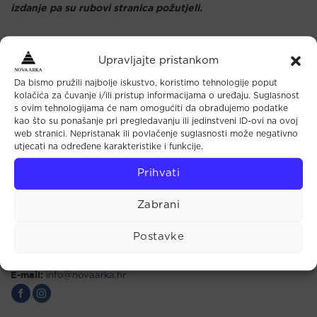
izdanje pa su rubovi stranica požutjeli.
Upravljajte pristankom
Da bismo pružili najbolje iskustvo, koristimo tehnologije poput
Maloprodaja
kolačića za čuvanje i/ili pristup informacijama o uređaju. Suglasnost
s ovim tehnologijama će nam omogućiti da obrađujemo podatke
kao što su ponašanje pri pregledavanju ili jedinstveni ID-ovi na ovoj
Tkalčićeva 44 (u prolazu)
web stranici. Nepristanak ili povlačenje suglasnosti može negativno
10000 Zagreb
utjecati na određene karakteristike i funkcije.
Radno vrijeme:
Prihvati
Pon - Pet: 10.00 - 18.00
Sub: 9.00 - 14.00
Zabrani
Telefon:
+385 1 4813 467
Mobitel:
+385 91 72 32 979
Postavke
Fax:
+385 1 4873 568
E-mail:
info@novaarka.hr