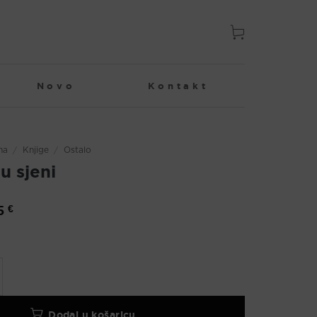
Novo
Kontakt
na
/
Knjige
/
Ostalo
u sjeni
na
95
€
Trenutna
a
cijena
je:
11,95 €.
 €.
količina
Dodaj u košaricu