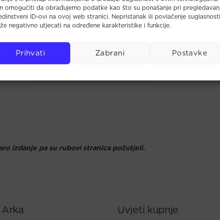
m omogućiti da obrađujemo podatke kao što su ponašanje pri pregledavan
 jedinstveni ID-ovi na ovoj web stranici. Nepristanak ili povlačenje suglasnost
e negativno utjecati na određene karakteristike i funkcije.
Prihvati
Zabrani
Postavke
aro izdanje pa su rubovi stranica požutjeli.
 Arka
Uvjeti kupnje