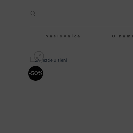
Skip
to
content
Naslovnica
O nam
-50%