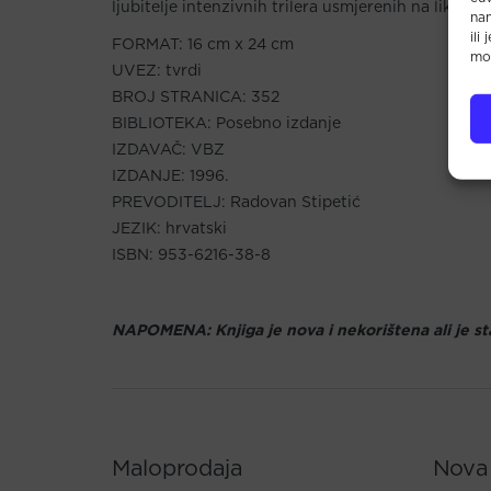
ljubitelje intenzivnih trilera usmjerenih na likove.
na
ili
FORMAT: 16 cm x 24 cm
mož
UVEZ: tvrdi
BROJ STRANICA: 352
BIBLIOTEKA: Posebno izdanje
IZDAVAČ: VBZ
IZDANJE: 1996.
PREVODITELJ: Radovan Stipetić
JEZIK: hrvatski
ISBN: 953-6216-38-8
NAPOMENA: Knjiga je nova i nekorištena ali je st
Maloprodaja
Nova