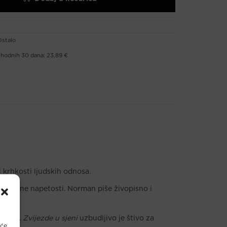
stalo
ethodnih 30 dana:
23,89 €
i krhkosti ljudskih odnosa.
ocionalne napetosti. Norman piše živopisno i
osvete.
Zvijezde u sjeni
uzbudljivo je štivo za
 će