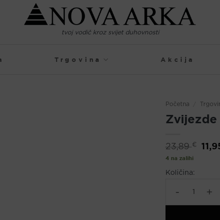
tvoj vodič kroz svijet duhovnosti
a
Trgovina
Akcija
Početna
/
Trgovi
Zvijezde 
Izvor
11,
€
23,89
cijen
bila
4 na zalihi
je:
23,89
Količina:
Zvijezde u sjeni 