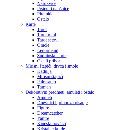
Narukvice
Prsteni i naušnice
Piramide
Ostalo
Karte
Tarot
Tarot mini
Tarot setovi
Oracle
Lenormand
Sudbinske karte
Ostali pribor
Mirisni štapići, drvca i smole
Kadulja
Mirisni štapići
Palo santo
Tamjan
Dekorativni predmeti, amuleti i ostalo
Amuleti
Dnevnici i pribor za pisanje
Figure
Dreamcatcher
Yantre
Kineski novčići
Kristalne kugle