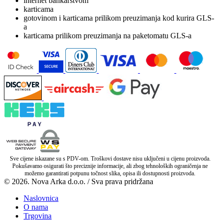
internet bankarstvom
karticama
gotovinom i karticama prilikom preuzimanja kod kurira GLS-
a
karticama prilikom preuzimanja na paketomatu GLS-a
Sve cijene iskazane su s PDV-om. Troškovi dostave nisu uključeni u cijenu proizvoda.
Pokušavamo osigurati što preciznije informacije, ali zbog tehnoloških ograničenja ne
možemo garantirati potpunu točnost slika, opisa ili dostupnosti proizvoda.
© 2026. Nova Arka d.o.o. / Sva prava pridržana
Naslovnica
O nama
Trgovina