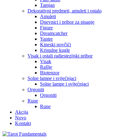
Tamjan
Dekorativni predmeti, amuleti i ostalo
Amuleti
Dnevnici i pribor za pisanje
Figure
Dreamcatcher
Yantre
Kineski novčići
Kristalne kugle
Visak i ostali radiestezijski pribor
Visak
Rašlje
Biotenzor
Solne lampe i svijećnjaci
Solne lampe i svijećnjaci
Orgoniti
Orgoniti
Rune
Rune
Akcija
Novo
Kontakt