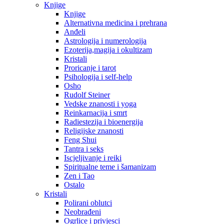
Knjige
Knjige
Alternativna medicina i prehrana
Anđeli
Astrologija i numerologija
Ezoterija,magija i okultizam
Kristali
Proricanje i tarot
Psihologija i self-help
Osho
Rudolf Steiner
Vedske znanosti i yoga
Reinkarnacija i smrt
Radiestezija i bioenergija
Religijske znanosti
Feng Shui
Tantra i seks
Iscjeljivanje i reiki
Spiritualne teme i šamanizam
Zen i Tao
Ostalo
Kristali
Polirani oblutci
Neobrađeni
Ogrlice i privjesci