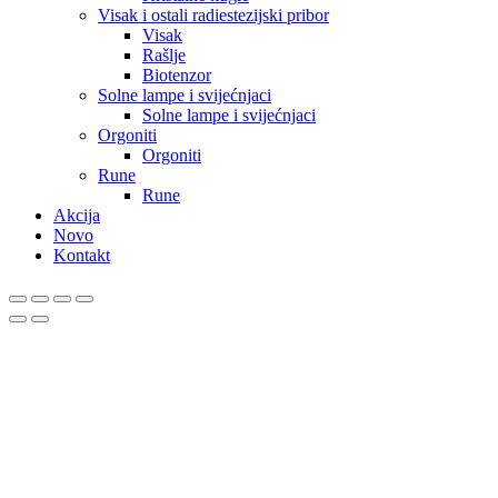
Visak i ostali radiestezijski pribor
Visak
Rašlje
Biotenzor
Solne lampe i svijećnjaci
Solne lampe i svijećnjaci
Orgoniti
Orgoniti
Rune
Rune
Akcija
Novo
Kontakt