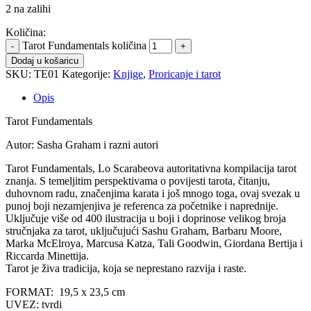
2 na zalihi
Količina:
Tarot Fundamentals količina
Dodaj u košaricu
SKU:
TE01
Kategorije:
Knjige
,
Proricanje i tarot
Opis
Tarot Fundamentals
Autor: Sasha Graham i razni autori
Tarot Fundamentals, Lo Scarabeova autoritativna kompilacija tarot
znanja. S temeljitim perspektivama o povijesti tarota, čitanju,
duhovnom radu, značenjima karata i još mnogo toga, ovaj svezak u
punoj boji nezamjenjiva je referenca za početnike i naprednije.
Uključuje više od 400 ilustracija u boji i doprinose velikog broja
stručnjaka za tarot, uključujući Sashu Graham, Barbaru Moore,
Marka McElroya, Marcusa Katza, Tali Goodwin, Giordana Bertija i
Riccarda Minettija.
Tarot je živa tradicija, koja se neprestano razvija i raste.
FORMAT: 19,5 x 23,5 cm
UVEZ: tvrdi