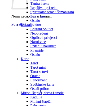
Tantra i seks
Iscjeljivanje i reiki
Spiritualne teme i šamanizam
Nema proizvoda u košarici.
Zen i Tao
Ostalo
Povratak u trgovinu
Kristali
Polirani oblutci
Neobrađeni
Ogrlice i privjesci
Narukvice
Prsteni i naušnice
Piramide
Ostalo
Karte
Tarot
Tarot mini
Tarot setovi
Oracle
Lenormand
Sudbinske karte
Ostali pribor
Mirisni štapići, drvca i smole
Kadulja
Mirisni štapići
Palo santo