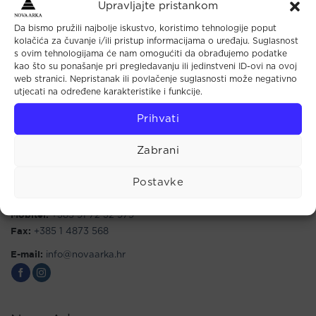
Upravljajte pristankom
Da bismo pružili najbolje iskustvo, koristimo tehnologije poput
kolačića za čuvanje i/ili pristup informacijama o uređaju. Suglasnost
s ovim tehnologijama će nam omogućiti da obrađujemo podatke
kao što su ponašanje pri pregledavanju ili jedinstveni ID-ovi na ovoj
Maloprodaja
web stranici. Nepristanak ili povlačenje suglasnosti može negativno
utjecati na određene karakteristike i funkcije.
Tkalčićeva 44 (u prolazu)
Prihvati
10000 Zagreb
Radno vrijeme:
Zabrani
Pon - Pet: 10.00 - 18.00
Sub: 9.00 - 14.00
Postavke
Telefon:
+385 1 4813 467
Mobitel:
+385 91 72 32 979
Fax:
+385 1 4873 568
E-mail:
info@novaarka.hr