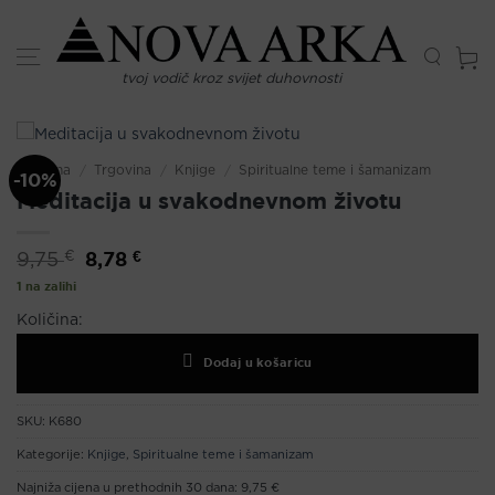
Skip
to
content
tvoj vodič kroz svijet duhovnosti
Početna
/
Trgovina
/
Knjige
/
Spiritualne teme i šamanizam
-10%
Meditacija u svakodnevnom životu
Izvorna
8,78
€
Trenutna
€
9,75
cijena
cijena
bila
je:
1 na zalihi
je:
8,78 €.
9,75 €.
Količina:
Dodaj u košaricu
SKU:
K680
Kategorije:
Knjige
,
Spiritualne teme i šamanizam
Najniža cijena u prethodnih 30 dana:
9,75 €