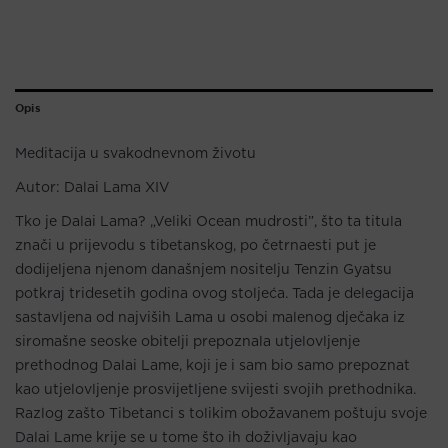
Opis
Meditacija u svakodnevnom životu
Autor: Dalai Lama XIV
Tko je Dalai Lama? „Veliki Ocean mudrosti”, što ta titula
znači u prijevodu s tibetanskog, po četrnaesti put je
dodijeljena njenom današnjem nositelju Tenzin Gyatsu
potkraj tridesetih godina ovog stoljeća. Tada je delegacija
sastavljena od najviših Lama u osobi malenog dječaka iz
siromašne seoske obitelji prepoznala utjelovljenje
prethodnog Dalai Lame, koji je i sam bio samo prepoznat
kao utjelovljenje prosvijetljene svijesti svojih prethodnika.
Razlog zašto Tibetanci s tolikim obožavanem poštuju svoje
Dalai Lame krije se u tome što ih doživljavaju kao