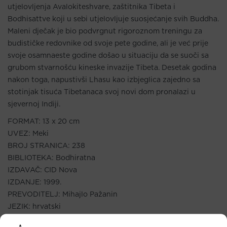
utjelovljenja Avalokiteshvare, zaštitnika Tibeta i
Bodhisattve koji u sebi utjelovljuje suosjećanje svih Buddha.
Maleni dječak je bio podvrgnut rigoroznom treningu za
budističke redovnike od svoje pete godine, ali je već prije
svoje osamnaeste godine došao u situaciju da se suoči sa
grubom stvarnošću kineske invazije Tibeta. Desetak godina
nakon toga, napustivši Lhasu kao izbjeglica zajedno sa
stotinjak tisuća Tibetanaca svoj novi dom pronalazi u
sjevernoj Indiji.
FORMAT: 13 x 20 cm
UVEZ: Meki
BROJ STRANICA: 238
BIBLIOTEKA: Bodhiratna
IZDAVAČ: CID Nova
IZDANJE: 1999.
PREVODITELJ: Mihajlo Pažanin
JEZIK: hrvatski
ISBN: 9536566141