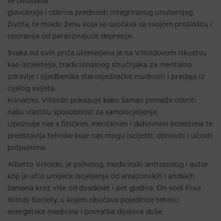
se oslobađa
glavobolja i otkriva prednosti integriranog unutarnjeg
života, te mladu ženu koja se suočava sa svojom prošlošću i
oporavlja od paralizirajuće depresije.
Svaka od ovih priča utemeljena je na Villoldovom iskustvu
kao iscjelitelja, tradicionalnog stručnjaka za mentalno
zdravlje i sljedbenika starosjedilačke mudrosti i predaja iz
cijelog svijeta.
Konačno, Villoldo pokazuje kako šaman pomaže otkriti
našu vlastitu sposobnost za samoiscjeljenje.
Upoznaje nas s fizičkim, mentalnim i duhovnim bolestima te
predstavlja tehnike koje nas mogu iscijeliti, obnoviti i učiniti
potpunima.
Alberto Villoldo, je psiholog, medicinski antropolog i autor
koji je učio umijeće iscjeljenja od amazonskih i andskih
šamana kroz više od dvadeset i pet godina. On vodi Four
Winds Society, u kojem obučava pojedince tehnici
energetske medicine i povratka dijelova duše.