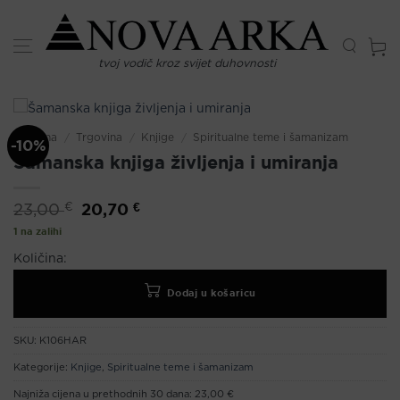
Skip
to
content
tvoj vodič kroz svijet duhovnosti
Početna
/
Trgovina
/
Knjige
/
Spiritualne teme i šamanizam
-10%
Šamanska knjiga življenja i umiranja
Izvorna
20,70
€
Trenutna
€
23,00
cijena
cijena
bila
je:
1 na zalihi
je:
20,70 €.
23,00 €.
Količina:
Dodaj u košaricu
SKU:
K106HAR
Kategorije:
Knjige
,
Spiritualne teme i šamanizam
Najniža cijena u prethodnih 30 dana:
23,00 €