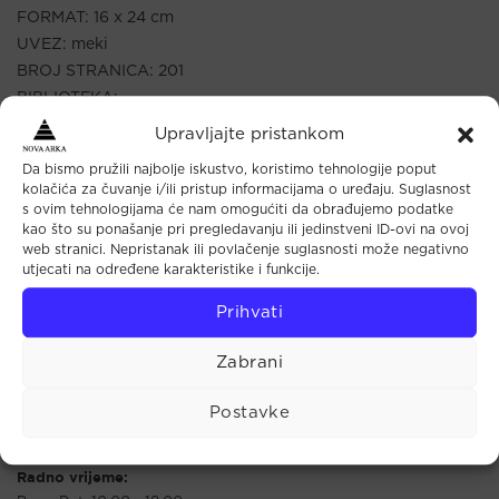
FORMAT: 16 x 24 cm
UVEZ: meki
BROJ STRANICA: 201
BIBLIOTEKA: –
IZDAVAČ: Harša, Zagreb
Upravljajte pristankom
IZDANJE: 2023
Da bismo pružili najbolje iskustvo, koristimo tehnologije poput
PREVODITELJ: Marko Šilobod
kolačića za čuvanje i/ili pristup informacijama o uređaju. Suglasnost
JEZIK: hrvaski
s ovim tehnologijama će nam omogućiti da obrađujemo podatke
kao što su ponašanje pri pregledavanju ili jedinstveni ID-ovi na ovoj
ISBN: 9789537907716
web stranici. Nepristanak ili povlačenje suglasnosti može negativno
utjecati na određene karakteristike i funkcije.
Prihvati
Zabrani
Maloprodaja
Postavke
Tkalčićeva 44 (u prolazu)
10000 Zagreb
Radno vrijeme: