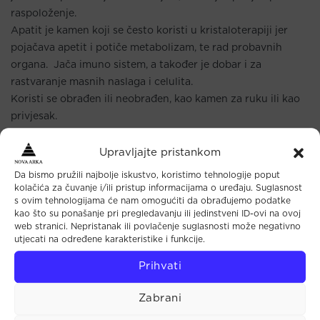
raspoloženje.
Apatit je kamen koji se često koristi u kristaloterapiji jer
pojačava apetit i potiče metabolizam, te rad probavnih
organa. Jača imuno sistem, a također je dobar i za
rastvaranje masnih naslaga i celulita.
Koristi se obrađen ili neobrađen, kao kamen za ruku ili kao
privjesak.
Prazniti ga treba svakih 15 – 20 dana pod tekućom vodom, a
nakon toga se puni na suncu 1-2 sata.
Upravljajte pristankom
Formula: Ca5(PO4)3F
Da bismo pružili najbolje iskustvo, koristimo tehnologije poput
kolačića za čuvanje i/ili pristup informacijama o uređaju. Suglasnost
Tvrdoća: 5
s ovim tehnologijama će nam omogućiti da obrađujemo podatke
Gustoća: 3,1 – 3,2
kao što su ponašanje pri pregledavanju ili jedinstveni ID-ovi na ovoj
Nalazišta: Brazil, Kanada, Meksiko, Portugal, Velika
web stranici. Nepristanak ili povlačenje suglasnosti može negativno
utjecati na određene karakteristike i funkcije.
Britanija, SAD, Švedska
Boja: plava, zelena, bijela, žuta – staklenog do masnog
Prihvati
sjaja
Zodijak: Ribe, Blizanci
Zabrani
Čakra: Grlena, Treće oko