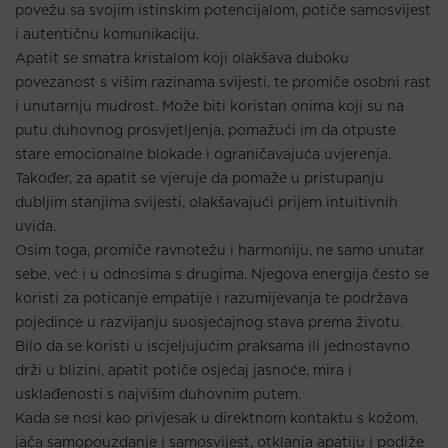
povežu sa svojim istinskim potencijalom, potiče samosvijest
i autentičnu komunikaciju.
Apatit se smatra kristalom koji olakšava duboku
povezanost s višim razinama svijesti, te promiče osobni rast
i unutarnju mudrost. Može biti koristan onima koji su na
putu duhovnog prosvjetljenja, pomažući im da otpuste
stare emocionalne blokade i ograničavajuća uvjerenja.
Također, za apatit se vjeruje da pomaže u pristupanju
dubljim stanjima svijesti, olakšavajući prijem intuitivnih
uvida.
Osim toga, promiče ravnotežu i harmoniju, ne samo unutar
sebe, već i u odnosima s drugima. Njegova energija često se
koristi za poticanje empatije i razumijevanja te podržava
pojedince u razvijanju suosjećajnog stava prema životu.
Bilo da se koristi u iscjeljujućim praksama ili jednostavno
drži u blizini, apatit potiče osjećaj jasnoće, mira i
usklađenosti s najvišim duhovnim putem.
Kada se nosi kao privjesak u direktnom kontaktu s kožom,
jača samopouzdanje i samosvijest, otklanja apatiju i podiže