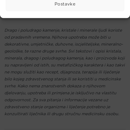
Planet: Merkur, Uran
Postavke
Element: zrak
Drago i poludrago kamenje, kristale i minerale ljudi koriste
od pradavnih vremena. Njihova upotreba može biti u
dekorativne, umjetničke, duhovne, iscjeliteljske, mineralno-
geološke, te razne druge svrhe. Svi tekstovi i opisi kristala,
minerala, dragog i poludragog kamenja, kao i proizvoda koji
su napravljeni od istih, su metafizičkog karaktera i kao takvi
ne mogu služiti kao recept, dijagnoza, terapija ili liječenje
bilo kojeg zdravstvenog stanja ili se koristiti u medicinske
svrhe. Kako nema znanstvenih dokaza o njihovom
djelovanju, upotreba ili primjena je isključivo na vlastitu
odgovornost. Za sva pitanja i informacije vezane uz
zdravstveno stanje organizma i liječenje potrebno je
konzultirati liječnika ili drugu stručnu medicinsku osobu.