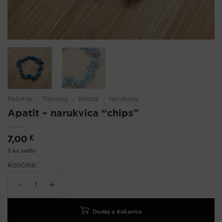
Početna
/
Trgovina
/
Kristali
/
Narukvice
Apatit – narukvica “chips”
7,00
€
2 na zalihi
Količina:
Apatit - narukvica "chips" količina
Dodaj u košaricu