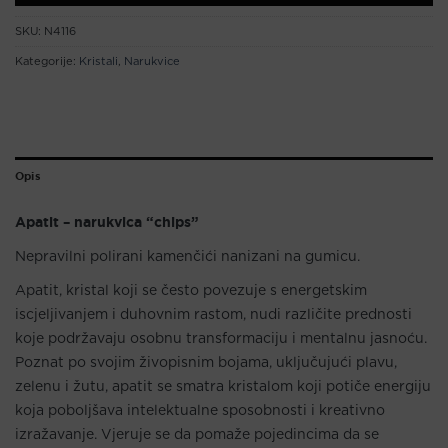
SKU:
N4116
Kategorije:
Kristali
,
Narukvice
Opis
Apatit – narukvica “chips”
Nepravilni polirani kamenčići nanizani na gumicu.
Apatit, kristal koji se često povezuje s energetskim
iscjeljivanjem i duhovnim rastom, nudi različite prednosti
koje podržavaju osobnu transformaciju i mentalnu jasnoću.
Poznat po svojim živopisnim bojama, uključujući plavu,
zelenu i žutu, apatit se smatra kristalom koji potiče energiju
koja poboljšava intelektualne sposobnosti i kreativno
izražavanje. Vjeruje se da pomaže pojedincima da se