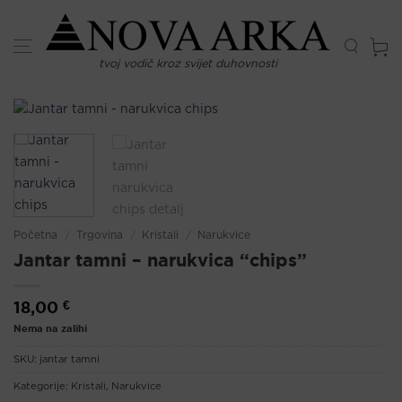
Skip
to
content
tvoj vodič kroz svijet duhovnosti
Početna
/
Trgovina
/
Kristali
/
Narukvice
Jantar tamni – narukvica “chips”
18,00
€
Nema na zalihi
SKU:
jantar tamni
Kategorije:
Kristali
,
Narukvice