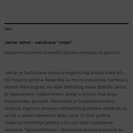
Opis
Jantar tamni – narukvica “chips”
Nepravilni polirani komadići jantara nanizani na gumicu
Jantar je fosilizirana smola crnogoričnog drveta stara 40 –
50 milijuna godina. Nalazišta su mu na poluotoku Sambija u
oblasti Kalinjingrad, na obali Baltičkog mora. Baltički jantar
je najpoznatiji i najkorišteniji jantar u svijetu. Ima dugu
kulturološku povijest i fascinirao je čovječanstvo kroz
stoljeća. Ogrlice i privjesci od baltičkog jantara izrađivali su
se još u ranom kamenom dobu, prije 10 000 godina.
Tradicija korištenja jantara u Europi seže u pradavna
vremena. Tajne korištenja i djelovanja jantara prenosile su