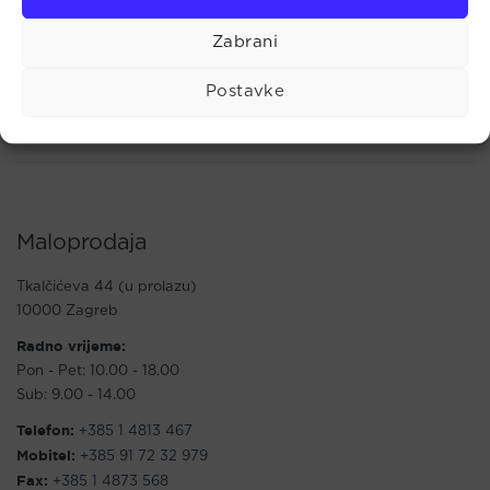
svrhe. Kako nema znanstvenih dokaza o njihovom
djelovanju, upotreba ili primjena je isključivo na vlastitu
Zabrani
odgovornost. Za sva pitanja i informacije vezane uz
zdravstveno stanje organizma i liječenje potrebno je
Postavke
konzultirati liječnika ili drugu stručnu medicinsku osobu.
Maloprodaja
Tkalčićeva 44 (u prolazu)
10000 Zagreb
Radno vrijeme:
Pon - Pet: 10.00 - 18.00
Sub: 9.00 - 14.00
Telefon:
+385 1 4813 467
Mobitel:
+385 91 72 32 979
Fax:
+385 1 4873 568