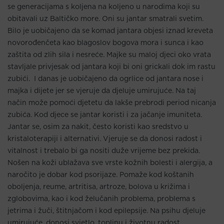
se generacijama s koljena na koljeno u narodima koji su
obitavali uz Baltičko more. Oni su jantar smatrali svetim.
Bilo je uobičajeno da se komad jantara objesi iznad kreveta
novorođenčeta kao blagoslov bogova mora i sunca i kao
zaštita od zlih sila i nesreće. Majke su maloj djeci oko vrata
stavljale privjesak od jantara koji bi oni grickali dok im rastu
zubići. I danas je uobičajeno da ogrlice od jantara nose i
majka i dijete jer se vjeruje da djeluje umirujuće. Na taj
način može pomoći djetetu da lakše prebrodi period nicanja
zubića. Kod djece se jantar koristi i za jačanje imuniteta.
Jantar se, osim za nakit, često koristi kao sredstvo u
kristaloterapiji i alternativi. Vjeruje se da donosi radost i
vitalnost i trebalo bi ga nositi duže vrijeme bez prekida.
Nošen na koži ublažava sve vrste kožnih bolesti i alergija, a
naročito je dobar kod psorijaze. Pomaže kod koštanih
oboljenja, reume, artritisa, artroze, bolova u križima i
zglobovima, kao i kod želučanih problema, problema s
jetrima i žuči, štitnjačom i kod epilepsije. Na psihu djeluje
umirujuće, donosi svjetlo, toplinu i životnu radost.