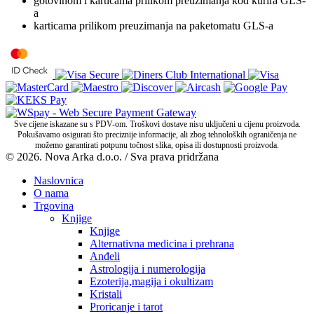
gotovinom i karticama prilikom preuzimanja kod kurira GLS-
a
karticama prilikom preuzimanja na paketomatu GLS-a
Sve cijene iskazane su s PDV-om. Troškovi dostave nisu uključeni u cijenu proizvoda.
Pokušavamo osigurati što preciznije informacije, ali zbog tehnoloških ograničenja ne
možemo garantirati potpunu točnost slika, opisa ili dostupnosti proizvoda.
© 2026. Nova Arka d.o.o. / Sva prava pridržana
Naslovnica
O nama
Trgovina
Knjige
Knjige
Alternativna medicina i prehrana
Anđeli
Astrologija i numerologija
Ezoterija,magija i okultizam
Kristali
Proricanje i tarot