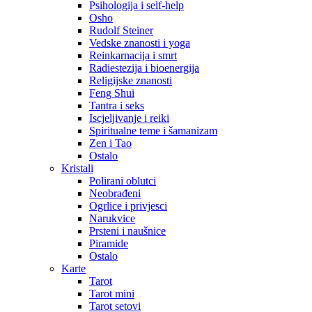
Psihologija i self-help
Osho
Rudolf Steiner
Vedske znanosti i yoga
Reinkarnacija i smrt
Radiestezija i bioenergija
Religijske znanosti
Feng Shui
Tantra i seks
Iscjeljivanje i reiki
Spiritualne teme i šamanizam
Zen i Tao
Ostalo
Kristali
Polirani oblutci
Neobrađeni
Ogrlice i privjesci
Narukvice
Prsteni i naušnice
Piramide
Ostalo
Karte
Tarot
Tarot mini
Tarot setovi