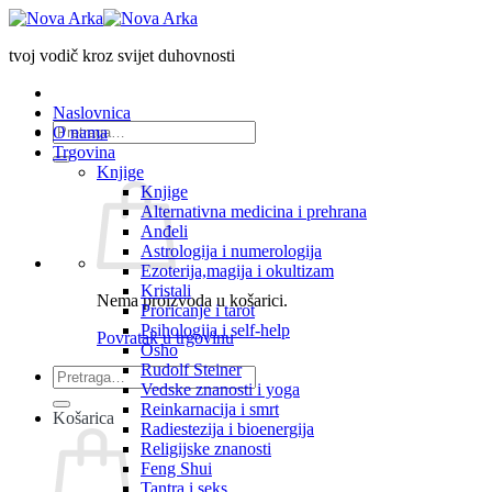
Skip
to
tvoj vodič kroz svijet duhovnosti
content
Naslovnica
Pretraži:
O nama
Trgovina
Knjige
Knjige
Alternativna medicina i prehrana
Anđeli
Astrologija i numerologija
Ezoterija,magija i okultizam
Kristali
Nema proizvoda u košarici.
Proricanje i tarot
Psihologija i self-help
Povratak u trgovinu
Osho
Rudolf Steiner
Pretraži:
Vedske znanosti i yoga
Reinkarnacija i smrt
Košarica
Radiestezija i bioenergija
Religijske znanosti
Feng Shui
Tantra i seks