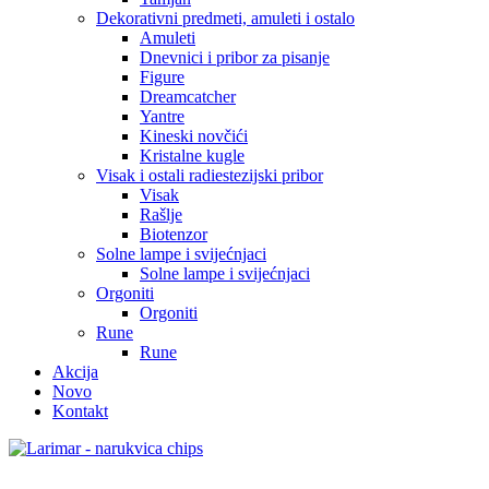
Dekorativni predmeti, amuleti i ostalo
Amuleti
Dnevnici i pribor za pisanje
Figure
Dreamcatcher
Yantre
Kineski novčići
Kristalne kugle
Visak i ostali radiestezijski pribor
Visak
Rašlje
Biotenzor
Solne lampe i svijećnjaci
Solne lampe i svijećnjaci
Orgoniti
Orgoniti
Rune
Rune
Akcija
Novo
Kontakt