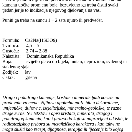
kamenu uočite promjenu boja, bezuvjetno ga treba čistiti svaki
tjedan jer je to indikacija njegovog djelovanja na vas.
Puniti ga treba na suncu 1 – 2 sata ujutro ili predvečer.
Formula: Ca2Na(HSi3O9)
Tvrdoća: 4,5 – 5
Gustoća: 2,74 – 2,88
Nalazišta: Dominikanska Republika
Boja: svijetlo plava do bijela, mutan, neproziran, svilenog ili
staklenog sjaja
Zodijak: lav
Čakra: grlena
Drago i poludrago kamenje, kristale i minerale ljudi koriste od
pradavnih vremena. Njihova upotreba može biti u dekorativne,
umjetničke, duhovne, iscjeliteljske, mineralno-geološke, te razne
druge svrhe. Svi tekstovi i opisi kristala, minerala, dragog i
poludragog kamenja, kao i proizvoda koji su napravljeni od istih, te
radiestezijskog pribora su metafizičkog karaktera i kao takvi ne
mogu služiti kao recept, dijagnoza, terapija ili liječenje bilo kojeg