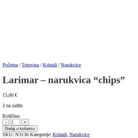
Početna
/
Trgovina
/
Kristali
/
Narukvice
Larimar – narukvica “chips”
15,00
€
2 na zalihi
Količina:
Larimar
-
Dodaj u košaricu
narukvica
SKU:
N3136
Kategorije:
Kristali
,
Narukvice
"chips"