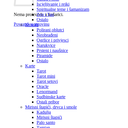
Iscjeljivanje i reiki
Spiritualne teme i šamanizam
Nema proizvoda u košarici.
Zen i Tao
Ostalo
Povratak u trgovinu
Kristali
Polirani oblutci
Neobrađeni
Ogrlice i privjesci
Narukvice
Prsteni i naušnice
Piramide
Ostalo
Karte
Tarot
Tarot mini
Tarot setovi
Oracle
Lenormand
Sudbinske karte
Ostali pribor
Mirisni štapići, drvca i smole
Kadulja
Mirisni štapići
Palo santo
Tamjan