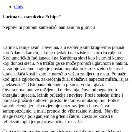
količina
Opis
Larimar – narukvica “chips”
Nepravilni polirani kamenčići nanizani na gumicu
Larimar, ranije zvan Travelina, a u ezoterijskim krugovima poznat
kao Atlantis kamen, jako je rijedak i nalazište je skoro iscrpljeno.
Kod američkih Indijanaca i na Karibima slovi kao ljekoviti kamen
koji donosi sreću. Na tržištu ga se može pronaći uglavnom u nakitu.
U zadnje vrijeme naglo je postao popularan kao izuzetno ljekovit
kamen. Jača kosti i zato je naročito važan za djecu u rastu. Pomaže
kod upale zglobova, zakrečenja žila, ublažava napetost mišića, išijas,
„heksenšus“. Oslobađa blokade u prsima, vratu i glavi.
Otvara nove puteve mišljenja i djelovanja, čuva od negativnih
energija i utjecaja, lažnih prijatelja i nevjere. Pruža osjećaj širine i
pomaže proširiti duhovni prostor te donosi unutarnji mir. Potiče
samoliječenje jer jača uvjerenje o ozdravljenju i povećava
samopouzdanje, a misli prenosi do više razine svijesti. Najviše
snage razvija polaganjem na grlenu čakru. Često se koristi u
refleksoterapiji jer pojačava učinak masaže.
Čisti se jednom mjesečno pod tekućom mlakom vodom. Ako na