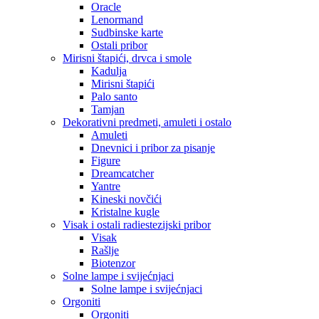
Oracle
Lenormand
Sudbinske karte
Ostali pribor
Mirisni štapići, drvca i smole
Kadulja
Mirisni štapići
Palo santo
Tamjan
Dekorativni predmeti, amuleti i ostalo
Amuleti
Dnevnici i pribor za pisanje
Figure
Dreamcatcher
Yantre
Kineski novčići
Kristalne kugle
Visak i ostali radiestezijski pribor
Visak
Rašlje
Biotenzor
Solne lampe i svijećnjaci
Solne lampe i svijećnjaci
Orgoniti
Orgoniti