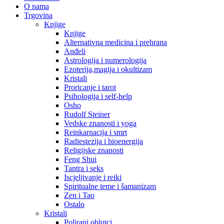
O nama
Trgovina
Knjige
Knjige
Alternativna medicina i prehrana
Anđeli
Astrologija i numerologija
Ezoterija,magija i okultizam
Kristali
Proricanje i tarot
Psihologija i self-help
Osho
Rudolf Steiner
Vedske znanosti i yoga
Reinkarnacija i smrt
Radiestezija i bioenergija
Religijske znanosti
Feng Shui
Tantra i seks
Iscjeljivanje i reiki
Spiritualne teme i šamanizam
Zen i Tao
Ostalo
Kristali
Polirani oblutci