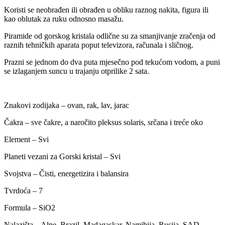
Koristi se neobrađen ili obrađen u obliku raznog nakita, figura ili
kao oblutak za ruku odnosno masažu.
Piramide od gorskog kristala odlične su za smanjivanje zračenja od
raznih tehničkih aparata poput televizora, računala i sličnog.
Prazni se jednom do dva puta mjesečno pod tekućom vodom, a puni
se izlaganjem suncu u trajanju otprilike 2 sata.
Znakovi zodijaka – ovan, rak, lav, jarac
Čakra – sve čakre, a naročito pleksus solaris, srčana i treće oko
Element – Svi
Planeti vezani za Gorski kristal – Svi
Svojstva – Čisti, energetizira i balansira
Tvrdoća – 7
Formula – SiO2
Nalazišta – Alpe, Brazil, Madagaskar, Namibija, Rusija, SAD