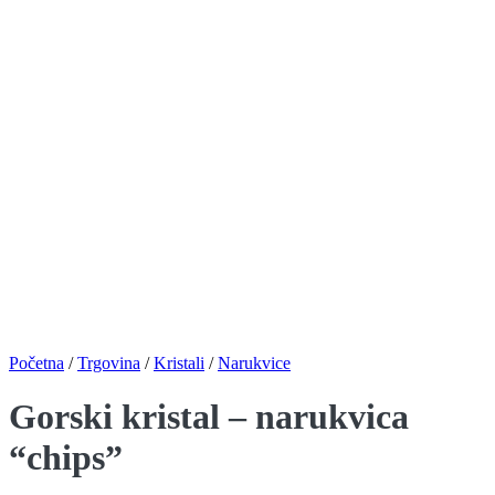
Početna
/
Trgovina
/
Kristali
/
Narukvice
Gorski kristal – narukvica
“chips”