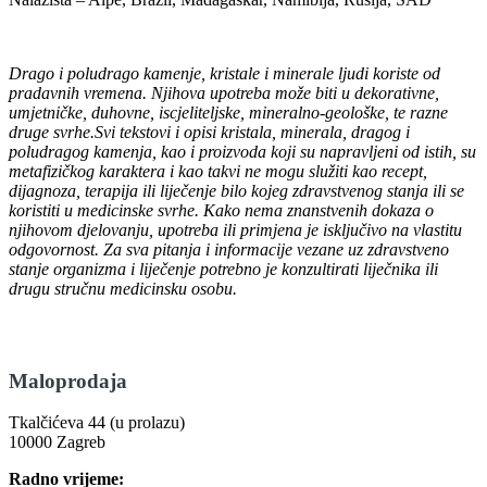
Drago i poludrago kamenje, kristale i minerale ljudi koriste od
pradavnih vremena. Njihova upotreba može biti u dekorativne,
umjetničke, duhovne, iscjeliteljske, mineralno-geološke, te razne
druge svrhe.Svi tekstovi i opisi kristala, minerala, dragog i
poludragog kamenja, kao i proizvoda koji su napravljeni od istih, su
metafizičkog karaktera i kao takvi ne mogu služiti kao recept,
dijagnoza, terapija ili liječenje bilo kojeg zdravstvenog stanja ili se
koristiti u medicinske svrhe. Kako nema znanstvenih dokaza o
njihovom djelovanju, upotreba ili primjena je isključivo na vlastitu
odgovornost. Za sva pitanja i informacije vezane uz zdravstveno
stanje organizma i liječenje potrebno je konzultirati liječnika ili
drugu stručnu medicinsku osobu.
Maloprodaja
Tkalčićeva 44 (u prolazu)
10000 Zagreb
Radno vrijeme: