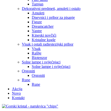
Tamjan
Dekorativni predmeti, amuleti i ostalo
Amuleti
Dnevnici i pribor za pisanje
Figure
Dreamcatcher
Yantre
Kineski novčići
Kristalne kugle
Visak i ostali radiestezijski pribor
Visak
Rašlje
Biotenzor
Solne lampe i svijećnjaci
Solne lampe i svijećnjaci
Orgoniti
Orgoniti
Rune
Rune
Akcija
Novo
Kontakt