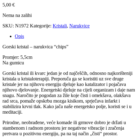
5,00
€
Nema na zalihi
SKU:
N1972
Kategorije:
Kristali
,
Narukvice
Opis
Gorski kristal – narukvica “chips”
Promjer: 5,5cm
Na gumicu
Gorski kristal ili kvarc jedan je od najčešćih, odnosno najkorišteniji
kristala u kristaloterapiji. Preporuča ga se koristiti uz sve druge
kristale jer na njihovu energiju djeluje kao katalizator i pojačava
njihovo djelovanje. Energetski djeluje na cijeli organizam i daje nam
snagu. Naročito je pogodan za žile koje čisti i omekšava, olakšava
rad srca, pomaže opskrbu mozga kisikom, sprječava infarkt i
stabilizira krvni tlak. Kako jača naše energetsko polje, koristi se i u
meditaciji.
Prirodne, neobrađene, veće komade ili grmove dobro je držati u
stambenom i radnom prostoru jer negativne vibracije i zračenja
pretvara u pozitivnu energiju, pa na taj način „čisti“ prostor.