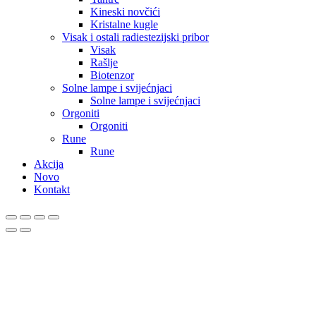
Kineski novčići
Kristalne kugle
Visak i ostali radiestezijski pribor
Visak
Rašlje
Biotenzor
Solne lampe i svijećnjaci
Solne lampe i svijećnjaci
Orgoniti
Orgoniti
Rune
Rune
Akcija
Novo
Kontakt