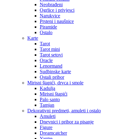
Neobrađeni
Ogrlice i privjesci
Narukvice
Prsteni i naušnice
Piramide
Ostalo
Karte
Tarot
Tarot mini
Tarot setovi
Oracle
Lenormand
Sudbinske karte
Ostali pribor
Mirisni štapići, drvca i smole
Kadulja
Mirisni štapići
Palo santo
Tamjan
Dekorativni predmeti, amuleti i ostalo
Amuleti
Dnevnici i pribor za pisanje
Figure
Dreamcatcher
Yantre