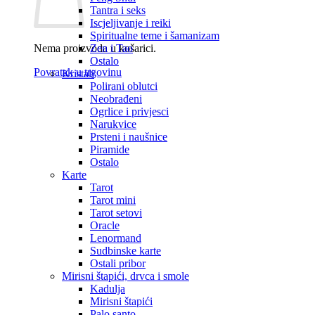
Tantra i seks
Iscjeljivanje i reiki
Spiritualne teme i šamanizam
Nema proizvoda u košarici.
Zen i Tao
Ostalo
Povratak u trgovinu
Kristali
Polirani oblutci
Neobrađeni
Ogrlice i privjesci
Narukvice
Prsteni i naušnice
Piramide
Ostalo
Karte
Tarot
Tarot mini
Tarot setovi
Oracle
Lenormand
Sudbinske karte
Ostali pribor
Mirisni štapići, drvca i smole
Kadulja
Mirisni štapići
Palo santo