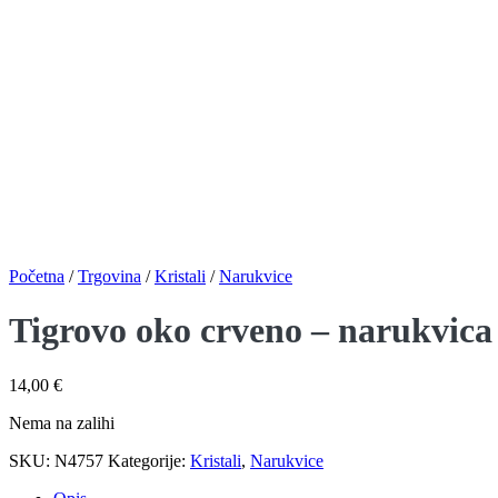
Početna
/
Trgovina
/
Kristali
/
Narukvice
Tigrovo oko crveno – narukvic
14,00
€
Nema na zalihi
SKU:
N4757
Kategorije:
Kristali
,
Narukvice