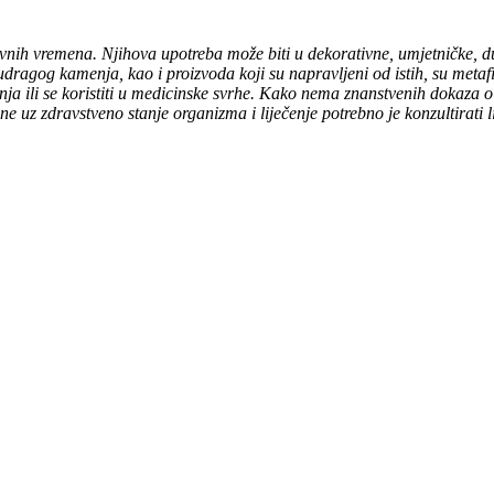
vnih vremena. Njihova upotreba može biti u dekorativne, umjetničke, duh
ludragog kamenja, kao i proizvoda koji su napravljeni od istih, su metaf
stanja ili se koristiti u medicinske svrhe. Kako nema znanstvenih dokaza 
ane uz zdravstveno stanje organizma i liječenje potrebno je konzultirati 