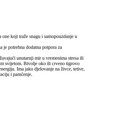
za one koji traže snagu i samopouzdanje u
ma je potrebna dodatna potpora za
avajući unutarnji mir u vremenima stresa ili
im svijetom. Bivolje oko ili crveno tigrovo
ergiju. Ima jako djelovanje na živce, tetive,
raciju i pamćenje.