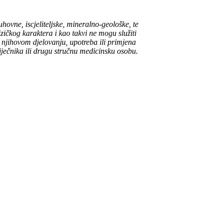
ovne, iscjeliteljske, mineralno-geološke, te
izičkog karaktera i kao takvi ne mogu služiti
o njihovom djelovanju, upotreba ili primjena
liječnika ili drugu stručnu medicinsku osobu.