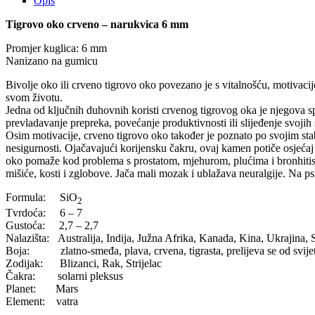
Opis
Tigrovo oko crveno – narukvica 6 mm
Promjer kuglica: 6 mm
Nanizano na gumicu
Bivolje oko ili crveno tigrovo oko povezano je s vitalnošću, motivac
svom životu.
Jedna od ključnih duhovnih koristi crvenog tigrovog oka je njegova s
prevladavanje prepreka, povećanje produktivnosti ili slijeđenje svojih s
Osim motivacije, crveno tigrovo oko također je poznato po svojim stab
nesigurnosti. Ojačavajući korijensku čakru, ovaj kamen potiče osjećaj s
oko pomaže kod problema s prostatom, mjehurom, plućima i bronhitisom.
mišiće, kosti i zglobove. Jača mali mozak i ublažava neuralgije. Na ps
Formula: SiO
2
Tvrdoća: 6 – 7
Gustoća: 2,7 – 2,7
Nalazišta: Australija, Indija, Južna Afrika, Kanada, Kina, Ukrajina
Boja: zlatno-smeđa, plava, crvena, tigrasta, prelijeva se od svije
Zodijak: Blizanci, Rak, Strijelac
Čakra: solarni pleksus
Planet: Mars
Element: vatra