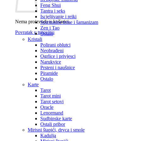
Feng Shui
Tantra i seks
Iscjeljivanje i reiki
Nema proizvoda u košarici.
Spiritualne teme i šamanizam
Zen i Tao
Povratak u trgovinu
Ostalo
Kristali
Polirani oblutci
Neobrađeni
Ogrlice i privjesci
Narukvice
Prsteni i naušnice
Piramide
Ostalo
Karte
Tarot
Tarot mini
Tarot setovi
Oracle
Lenormand
Sudbinske karte
Ostali pribor
Mirisni štapići, drvca i smole
Kadulja