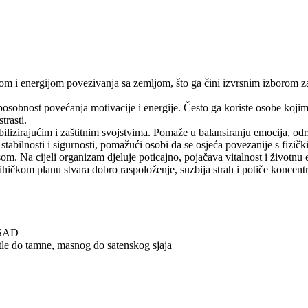
ijom i energijom povezivanja sa zemljom, što ga čini izvrsnim izborom 
posobnost povećanja motivacije i energije. Često ga koriste osobe koji
trasti.
ilizirajućim i zaštitnim svojstvima. Pomaže u balansiranju emocija, održ
tabilnosti i sigurnosti, pomažući osobi da se osjeća povezanije s fizičk
 Na cijeli organizam djeluje poticajno, pojačava vitalnost i životnu en
ihičkom planu stvara dobro raspoloženje, suzbija strah i potiče koncent
, SAD
tle do tamne, masnog do satenskog sjaja