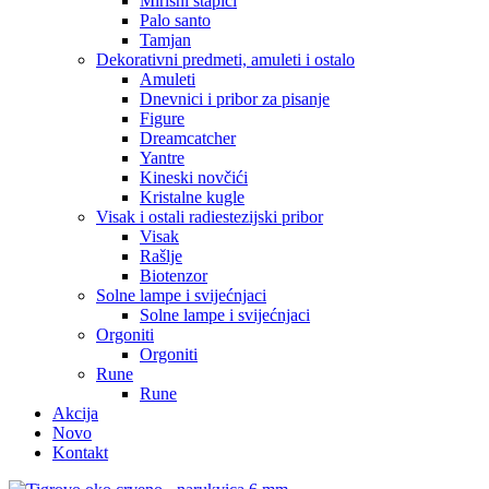
Mirisni štapići
Palo santo
Tamjan
Dekorativni predmeti, amuleti i ostalo
Amuleti
Dnevnici i pribor za pisanje
Figure
Dreamcatcher
Yantre
Kineski novčići
Kristalne kugle
Visak i ostali radiestezijski pribor
Visak
Rašlje
Biotenzor
Solne lampe i svijećnjaci
Solne lampe i svijećnjaci
Orgoniti
Orgoniti
Rune
Rune
Akcija
Novo
Kontakt