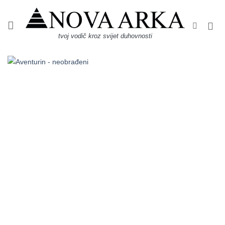
Skip
to
content
tvoj vodič kroz svijet duhovnosti