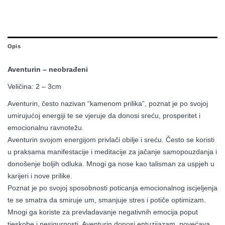
Opis
Aventurin – neobrađeni
Veličina: 2 – 3cm
Aventurin, često nazivan “kamenom prilika”, poznat je po svojoj
umirujućoj energiji te se vjeruje da donosi sreću, prosperitet i
emocionalnu ravnotežu.
Aventurin svojom energijom privlači obilje i sreću. Često se koristi
u praksama manifestacije i meditacije za jačanje samopouzdanja i
donošenje boljih odluka. Mnogi ga nose kao talisman za uspjeh u
karijeri i nove prilike.
Poznat je po svojoj sposobnosti poticanja emocionalnog iscjeljenja
te se smatra da smiruje um, smanjuje stres i potiče optimizam.
Mnogi ga koriste za prevladavanje negativnih emocija poput
tjeskobe i nesigurnosti. Aventurin donosi entuzijazam, povećava