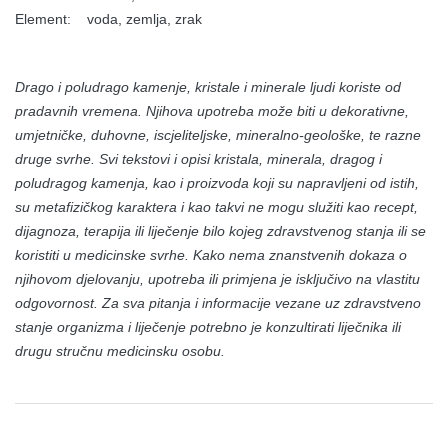
Element: voda, zemlja, zrak
Drago i poludrago kamenje, kristale i minerale ljudi koriste od
pradavnih vremena. Njihova upotreba može biti u dekorativne,
umjetničke, duhovne, iscjeliteljske, mineralno-geološke, te razne
druge svrhe. Svi tekstovi i opisi kristala, minerala, dragog i
poludragog kamenja, kao i proizvoda koji su napravljeni od istih,
su metafizičkog karaktera i kao takvi ne mogu služiti kao recept,
dijagnoza, terapija ili liječenje bilo kojeg zdravstvenog stanja ili se
koristiti u medicinske svrhe. Kako nema znanstvenih dokaza o
njihovom djelovanju, upotreba ili primjena je isključivo na vlastitu
odgovornost. Za sva pitanja i informacije vezane uz zdravstveno
stanje organizma i liječenje potrebno je konzultirati liječnika ili
drugu stručnu medicinsku osobu.