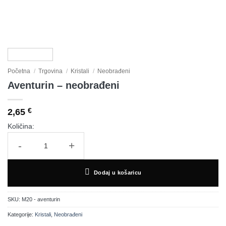
Početna
/
Trgovina
/
Kristali
/
Neobrađeni
Aventurin – neobrađeni
2,65
€
Količina:
Aventurin - neobrađeni količina
Dodaj u košaricu
SKU:
M20 - aventurin
Kategorije:
Kristali
,
Neobrađeni