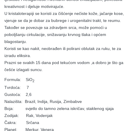
kreativnost i djeluje motivirajuće.
U kristaloterapiji se koristi za čišćenje nečiste kože, jačanje kose,
vjeruje se da je dobar za bubrege i urogenitalni trakt, te reumu.
Također se povezuje sa zdravljem srca, može pomoći u
poboljšanju cirkulacije, snižavanju krvnog tlaka i općem
blagostanju.
Koristi se kao nakit, neobrađen ili polirani oblutak za ruku, te za
izradu eliksira.
Prazni se svakih 15 dana pod tekućom vodom ,a dobro je što ga
češće izlagati suncu.
Formula: SiO
2
Tvrdoća: 7
Gustoća: 2,6
Nalazišta: Brazil, Indija, Rusija, Zimbabve
Boja: svjetlo do tamno zelena iskričav, staklenog sjaja
Zodijak: Rak, Vodenjak
Čakra: Srčana
Planet: Merkur, Venera