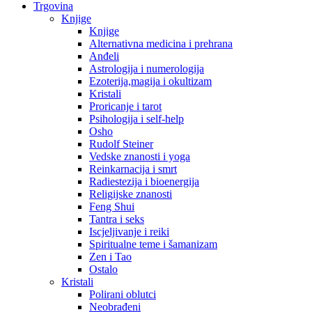
Trgovina
Knjige
Knjige
Alternativna medicina i prehrana
Anđeli
Astrologija i numerologija
Ezoterija,magija i okultizam
Kristali
Proricanje i tarot
Psihologija i self-help
Osho
Rudolf Steiner
Vedske znanosti i yoga
Reinkarnacija i smrt
Radiestezija i bioenergija
Religijske znanosti
Feng Shui
Tantra i seks
Iscjeljivanje i reiki
Spiritualne teme i šamanizam
Zen i Tao
Ostalo
Kristali
Polirani oblutci
Neobrađeni