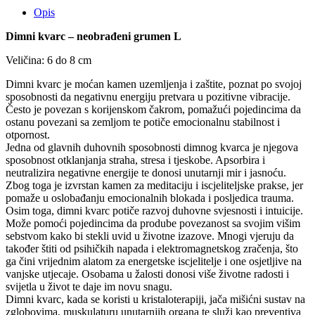
Opis
Dimni kvarc – neobrađeni grumen L
Veličina: 6 do 8 cm
Dimni kvarc je moćan kamen uzemljenja i zaštite, poznat po svojoj
sposobnosti da negativnu energiju pretvara u pozitivne vibracije.
Često je povezan s korijenskom čakrom, pomažući pojedincima da
ostanu povezani sa zemljom te potiče emocionalnu stabilnost i
otpornost.
Jedna od glavnih duhovnih sposobnosti dimnog kvarca je njegova
sposobnost otklanjanja straha, stresa i tjeskobe. Apsorbira i
neutralizira negativne energije te donosi unutarnji mir i jasnoću.
Zbog toga je izvrstan kamen za meditaciju i iscjeliteljske prakse, jer
pomaže u oslobađanju emocionalnih blokada i posljedica trauma.
Osim toga, dimni kvarc potiče razvoj duhovne svjesnosti i intuicije.
Može pomoći pojedincima da prodube povezanost sa svojim višim
sebstvom kako bi stekli uvid u životne izazove. Mnogi vjeruju da
također štiti od psihičkih napada i elektromagnetskog zračenja, što
ga čini vrijednim alatom za energetske iscjelitelje i one osjetljive na
vanjske utjecaje. Osobama u žalosti donosi više životne radosti i
svijetla u život te daje im novu snagu.
Dimni kvarc, kada se koristi u kristaloterapiji, jača mišićni sustav na
zglobovima, muskulaturu unutarnjih organa te služi kao preventiva