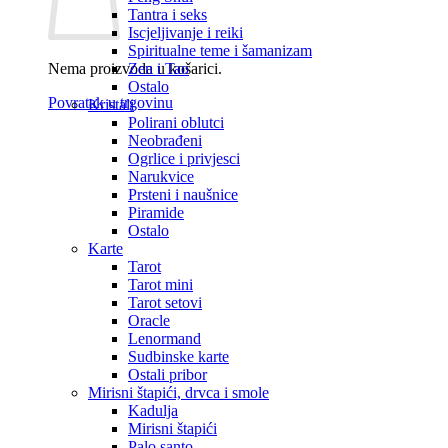
Tantra i seks
Iscjeljivanje i reiki
Spiritualne teme i šamanizam
Nema proizvoda u košarici.
Zen i Tao
Ostalo
Povratak u trgovinu
Kristali
Polirani oblutci
Neobrađeni
Ogrlice i privjesci
Narukvice
Prsteni i naušnice
Piramide
Ostalo
Karte
Tarot
Tarot mini
Tarot setovi
Oracle
Lenormand
Sudbinske karte
Ostali pribor
Mirisni štapići, drvca i smole
Kadulja
Mirisni štapići
Palo santo