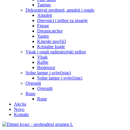
Tamjan
Dekorativni predmeti, amuleti i ostalo
Amuleti
Dnevnici i pribor za pisanje
Figure
Dreamcatcher
Yantre
Kineski novčići
Kristalne kugle
Visak i ostali radiestezijski pribor
Visak
Rašlje
Biotenzor
Solne lampe i svijećnjaci
Solne lampe i svijećnjaci
Orgoniti
Orgoniti
Rune
Rune
Akcija
Novo
Kontakt