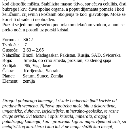
kod distrofije mišića. Stabilizira masno tkivo, sprječava celulitis, čisti
bubrege i krv, čuva spolne organe, a poput dijamanta pomaže i kod
želučanih, crijevnih i koštanih oboljenja te kod glavobolje. Može se
koristiti obrađen i neobrađen.
Prazni se jednom mjesečno pod mlakom tekućom vodom, a puni se
preko noći u posudi uz gorski kristal.
Formula: SiO2
Tvrdoća: 7
Gustoća: 2,63 – 2,65
Nalazišta: Brazil, Madagaskar, Pakistan, Rusija, SAD, Švicarska
Boja: Smeđa, do crno-smeđa, proziran, staklenog sjaja
Zodijak:
Bik, Vaga, Jarac
Čakra: Korijenska, Sakralna
Planet: Saturn, Sunce, Zemlja
Element: zemlja
Drago i poludrago kamenje, kristale i minerale ljudi koriste od
pradavnih vremena. Njihova upotreba može biti u dekorativne,
umjetničke, duhovne, iscjeliteljske, mineralno-geološke, te razne
druge svrhe. Svi tekstovi i opisi kristala, minerala, dragog i
poludragog kamenja, kao i proizvoda koji su napravljeni od istih, su
metafizičkog karaktera i kao takvi ne mogu služiti kao recept,