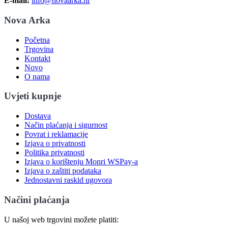
E-mail:
info@novaarka.hr
Nova Arka
Početna
Trgovina
Kontakt
Novo
O nama
Uvjeti kupnje
Dostava
Način plaćanja i sigurnost
Povrat i reklamacije
Izjava o privatnosti
Politika privatnosti
Izjava o korištenju Monri WSPay-a
Izjava o zaštiti podataka
Jednostavni raskid ugovora
Načini plaćanja
U našoj web trgovini možete platiti: