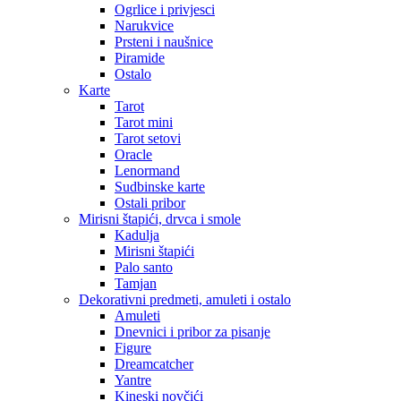
Ogrlice i privjesci
Narukvice
Prsteni i naušnice
Piramide
Ostalo
Karte
Tarot
Tarot mini
Tarot setovi
Oracle
Lenormand
Sudbinske karte
Ostali pribor
Mirisni štapići, drvca i smole
Kadulja
Mirisni štapići
Palo santo
Tamjan
Dekorativni predmeti, amuleti i ostalo
Amuleti
Dnevnici i pribor za pisanje
Figure
Dreamcatcher
Yantre
Kineski novčići