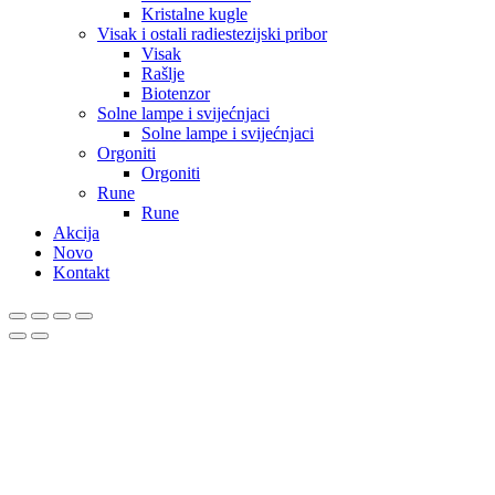
Kristalne kugle
Visak i ostali radiestezijski pribor
Visak
Rašlje
Biotenzor
Solne lampe i svijećnjaci
Solne lampe i svijećnjaci
Orgoniti
Orgoniti
Rune
Rune
Akcija
Novo
Kontakt