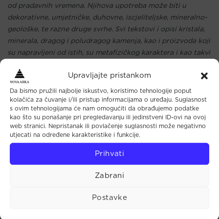
od pradavnih vremena. Njihova upotreba može biti u
dekorativne, umjetničke, duhovne, iscjeliteljske, mineralno-
geološke, te razne druge svrhe. Svi tekstovi i opisi kristala,
minerala, dragog i poludragog kamenja, kao i proizvoda koji
su napravljeni od istih, su metafizičkog karaktera i kao takvi
ne mogu služiti kao recept, dijagnoza, terapija ili liječenje
Upravljajte pristankom
bilo kojeg zdravstvenog stanja ili se koristiti u medicinske
svrhe. Kako nema znanstvenih dokaza o njihovom
Da bismo pružili najbolje iskustvo, koristimo tehnologije poput
djelovanju, upotreba ili primjena je isključivo na vlastitu
kolačića za čuvanje i/ili pristup informacijama o uređaju. Suglasnost
s ovim tehnologijama će nam omogućiti da obrađujemo podatke
odgovornost. Za sva pitanja i informacije vezane uz
kao što su ponašanje pri pregledavanju ili jedinstveni ID-ovi na ovoj
zdravstveno stanje organizma i liječenje potrebno je
web stranici. Nepristanak ili povlačenje suglasnosti može negativno
konzultirati liječnika ili drugu stručnu medicinsku osobu.
utjecati na određene karakteristike i funkcije.
Prihvati
Zabrani
Maloprodaja
Postavke
Tkalčićeva 44 (u prolazu)