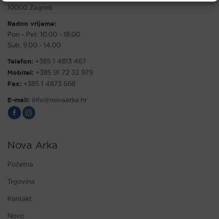
10000 Zagreb
Radno vrijeme:
Pon - Pet: 10.00 - 18.00
Sub: 9.00 - 14.00
Telefon:
+385 1 4813 467
Mobitel:
+385 91 72 32 979
Fax:
+385 1 4873 568
E-mail:
info@novaarka.hr
Nova Arka
Početna
Trgovina
Kontakt
Novo