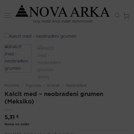
Skip
to
content
tvoj vodič kroz svijet duhovnosti
Početna
/
Trgovina
/
Kristali
/
Neobrađeni
Kalcit med – neobrađeni grumen
(Meksiko)
5,31
€
Nema na zalihi