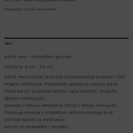
SKU:
M40 - kalcit med neobrađeni meksiko
Kategorije:
Kristali
,
Neobrađeni
Opis
Kalcit med – neobrađeni grumen
Veličuna: 3 cm – 4,5 cm
Kalcit med izvrstan je kristal za balansiranje probave i čisti
organe eliminacije. Potpomaže apsorpciju kalcija, pa se
često koristi za jačanje kostiju. Jača imunitet. Na psihu
djeluje uzemljujuće,
pomaže u fokusu, mentalnoj čistoći i djeluje smirujuće.
Povezuje emocije s intelektom, aktivira energiju te je
izvrstan kamen za meditaciju.
Koristi se neobrađen i obrađen.